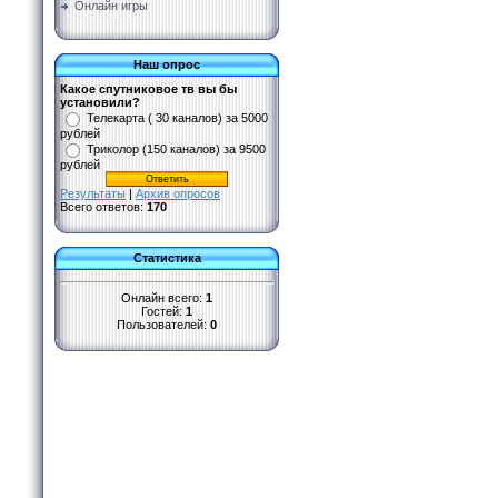
Онлайн игры
Наш опрос
Какое спутниковое тв вы бы
установили?
Телекарта ( 30 каналов) за 5000
рублей
Триколор (150 каналов) за 9500
рублей
Результаты
|
Архив опросов
Всего ответов:
170
Статистика
Онлайн всего:
1
Гостей:
1
Пользователей:
0