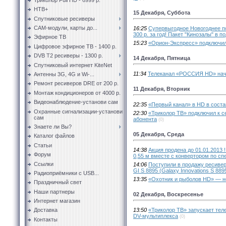
НТВ+
15 Декабря, Суббота
Спутниковые ресиверы
CAM-модули, карты до...
16:25
Супервыгодное Новогоднее под
300 р. за год! Пакет "Кинозалы" в по
Эфирное ТВ
15:23
«Орион-Экспресс» подключил
Цифровое эфирное ТВ - 1400 р.
DVB T2 ресиверы - 1300 р.
14 Декабря, Пятница
Спутниковый интернет KiteNet
11:34
Телеканал «РОССИЯ HD» нача
Антенны 3G, 4G и Wi-...
Ремонт ресиверов DRE от 200 р.
11 Декабря, Вторник
Монтаж кондиционеров от 4000 р.
Видеонаблюдение-установи сам
22:35
«Первый канал» в HD в соста
Охранные сигнализации-установи
22:30
«Триколор ТВ» подключил к с
сам
абонента
(0)
Знаете ли Вы?
05 Декабря, Среда
Каталог файлов
Статьи
14:38
Акция продена до 01.01.2013 !
Форум
0,55 м вместе с конвертором по спе
Ссылки
14:06
Поступили в продажу ресивер
GI S 8895 (Galaxy Innovations S 88
Радиоприёмники с USB...
13:35
«Охотник и рыболов HD» — н
Праздничный свет
Наши партнеры
02 Декабря, Воскресенье
Интернет магазин
13:50
«Триколор ТВ» запускает тел
Доставка
DV-мультиплекса
(0)
Контакты