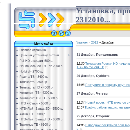
.
Установка, пр
2312010...
Главная
»
2012
»
Декабрь
Меню сайта
Главная страница
31 Декабря, Понедельник
Цены на установку антенн
Full HD в кредит-500 р.
12:30
Телеканал Россия HD начал р
Национальное ТВ - от 2000 р.
ТВ и Континент ТВ
(0)
Hotbird - 2700 р.
29 Декабря, Суббота
Радуга ТВ - 3400 р.
Телекарта - 3500 р.
16:03
Поступили в продажу спутнико
Телекарта HD - 4000 р.
Континент ТВ - 4300 р.
27 Декабря, Четверг
Континент ТВ HD - 5000 р.
12:24
Новый проект НТВ плюс со с
НТВ + Старт - 5500 р.
11:57
График работы наших магазин
НТВ+Лайт Запад SD - 5500 р.
Актив ТВ - 5900 р.
25 Декабря, Вторник
НТВ+Лайт Запад HD - 6500 р.
Триколор ТВ - 6900 р.
14:05
В продажу поступили cam-мод
р.
(1)
Триколор Full HD - 6999 р.