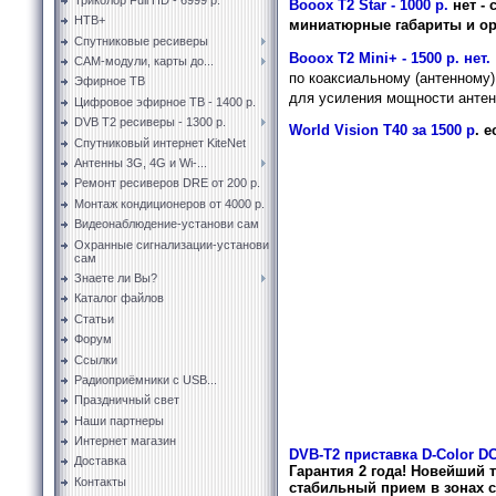
Вооох Т2 Star - 1000 р.
нет -
НТВ+
миниатюрные габариты и ор
Спутниковые ресиверы
Booox T2 Mini+ - 1500 р. нет.
CAM-модули, карты до...
по коаксиальному (антенному)
Эфирное ТВ
для усиления мощности анте
Цифровое эфирное ТВ - 1400 р.
DVB T2 ресиверы - 1300 р.
World Vision T40 за 1500 р
. е
Спутниковый интернет KiteNet
Антенны 3G, 4G и Wi-...
Ремонт ресиверов DRE от 200 р.
Монтаж кондиционеров от 4000 р.
Видеонаблюдение-установи сам
Охранные сигнализации-установи
сам
Знаете ли Вы?
Каталог файлов
Статьи
Форум
Ссылки
Радиоприёмники с USB...
Праздничный свет
Наши партнеры
Интернет магазин
DVB-T2
приставка D-Color DC
Доставка
Гарантия 2 года!
Новейший т
Контакты
стабильный прием в зонах с