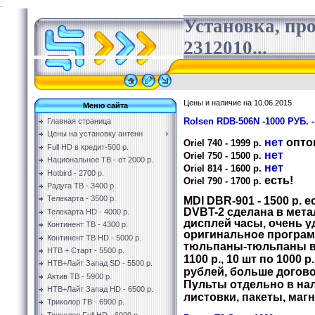
.
Установка, пр
2312010...
Цены и наличие на 10.06.2015
Меню сайта
Rolsen
RDB-506N -1000 РУБ. -
Главная страница
Цены на установку антенн
нет
опто
Oriel 740 - 1999 р.
Full HD в кредит-500 р.
нет
Oriel 750 - 1500 р.
Национальное ТВ - от 2000 р.
нет
Oriel 814 - 1600 р.
Hotbird - 2700 р.
есть!
Oriel 790 - 1700 р.
Радуга ТВ - 3400 р.
Телекарта - 3500 р.
MDI DBR-901 - 1500 р. 
DVBT-2 сделана в мета
Телекарта HD - 4000 р.
дисплей часы, очень у
Континент ТВ - 4300 р.
оригинальное програм
Континент ТВ HD - 5000 р.
тюльпаны-тюльпаны в 
НТВ + Старт - 5500 р.
1100 р., 10 шт по 1000 р.
НТВ+Лайт Запад SD - 5500 р.
рублей, больше догово
Актив ТВ - 5900 р.
Пульты отдельно в на
НТВ+Лайт Запад HD - 6500 р.
листовки, пакеты, маг
Триколор ТВ - 6900 р.
Триколор Full HD - 6999 р.