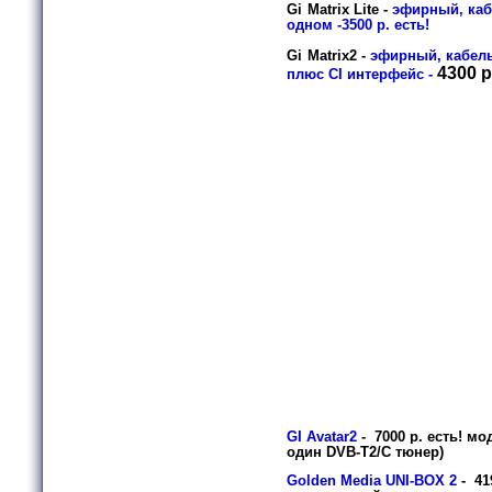
Gi
Matrix Lite -
эфирный, каб
одном -3500 р. есть!
Gi
Matrix2 -
эфирный, кабел
4300 р
плюс
CI интерфейс
-
GI Avatar2
-
7000
р
.
есть!
мод
один DVB-T2/C тюнер)
Golden Media UNI-BOX 2
- 41