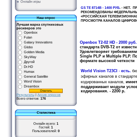
Онлайн игры
GS TE 8714B - 1400 РУБ
. - НЕТ.
П
РЕКОМЕНДОВАНЫ ФЕДЕРАЛЬНЫ
«РОССИЙСКАЯ ТЕЛЕВИЗИОННАЯ
Наш опрос
ПРОСМОТРА КАНАЛОВ ЦИФРОВ
Лучшая марка спутниковых
ресиверов это
Openbox
Fulan
Openbox T2-02 HD - 2000 руб.
Galaxy Innovations
стандарта DVB-T2 от извест
Globo
Удовлетворяет требованиям
Golden Media
Single PLP и Multiple PLP. 
SkyWay
формате высокой четкости
Другой
Dr.HD
World Vision Т23CI
-
есть.
бю
Humax
эфирных каналов в стандарт
General Satellite
кодированных каналов,
имеет
Word Vision
поддерживает модули усло
Dreambox
кодирования. - 2200 р.
Результаты
|
Архив опросов
Всего ответов:
176
Статистика
Онлайн всего:
1
Гостей:
1
Пользователей:
0