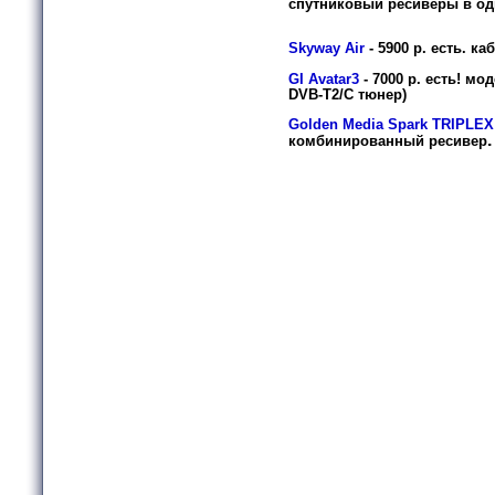
спутниковый ресиверы в од
Skyway Air
- 59
00 р.
есть.
ка
GI Avatar3
-
7000 р.
есть!
моде
DVB-T2/C тюнер)
Golden Media Spark TRIPLEX
.
комбинированный ресивер