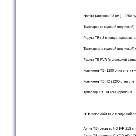
Hotbird (антенна 0.8 см.) - 2250 ру
Телекарта (с годовой подпиской) -
Радуга ТВ ( 3 месяца подписки на
Телекарта( с годовой подпиской)+
Радуга ТВ PVR (с функцией записи
Континент ТВ (1200 р. на счету) –
Континент ТВ HD (1200 р. на счет
Триколор ТВ - от 6900 рублей!!!
НТВ-плюс лайт (с 2-х годичной по
Актив ТВ (ресивер HD IVR 21S с г
Актив ТВ (ресивер RIKOR HD IVR 