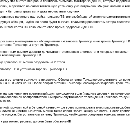
потому что в итоге всё равно пришлось вызывать мастера за деньги, которые надеяли
вки, а время-то на самостоятельную установку уже потрачено! Мы уже молчим о том,
дит к бытовым травмам, и даже несчастным случаях.
решитесь на услугу настройка триколор ТВ, или любой другой антенны самостоятельно
дыдущих абзацев, надёжнее всего будет вызвать квалифицированного мастера-телевиз
. И только так Вы сэкономите своё время, здоровье и деньги.
просами и многократными обращениями «Установка Триколор и настройка Триколор ТВ
антенны Триколор на спутник Триколор.
 понятным языком довести до читателя те основные сложности, с которыми он может 
о телевидения Триколор ТВ.
ку Триколор ТВ можно разделить на 2 этапа.
риколор ТВ и установка тарелки Триколор ТВ.
рке и установки возникнуть не должно. Сборка антенны Триколор осуществляется по 
ч на 10 и ключ на 13. После сборки антенны Триколор необходимо закрепить кронштей
ом направлении нет препятствий для прохождения волн (пышные деревья, высокие соор
ении обеспечен беспрепятственный прием спутникового телевидения Триколор, то луч
алиста.
пичной, монолитной и бетонной стене лучше всего использовать пластмассовые дюбел
онолитные и бетонные стены можно также использовать анкерные болты. После крепл
ле того,как Вы установили антенну Триколор, необходимо соединить коаксиальным ка
к разъемам, ресивер должен быть обесточен!!!