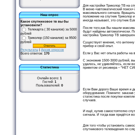
Для настройки Триколор ТВ на сп
В меню «автоматический поиск» 
максимального сигнала. Вращать 
Наш опрос
положение на спутник Триколор и 
иногда называют, это спутник Eu
Какое спутниковое тв вы бы
установили?
После того,как Вы нашли максим
Телекарта ( 30 каналов) за 5000
будут найдены автоматически. По
рублей
настройка Триколор ТВ завершена
Триколор (150 каналов) за 9500
рублей
Существует мнение, что антенну 
прибор и свой опыт.
Результаты
|
Архив опросов
Если у Вас нет опыта работы на
Всего ответов:
170
С экономив 1500-3000 рублей, вы
удалось, не удивляйтесь, если в
Статистика
приветом от ресивера – "НЕТ СИ
Онлайн всего:
1
Гостей:
1
Пользователей:
0
Если Вам дорого Ваше время и де
оборудование. Помните: заказав
статистика после покупки компл
случаев.
И ещё, купив самостоятелно спут
сигнала. И тогда вам придётся в
Для того чтобы установить самос
спутникового телевидения по сл