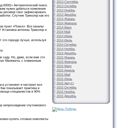
2013 Сентябрь
од 0000)> Автоматический поиск.
2013 Октябрь
 вам нужно добиться появления
2013 Ноябрь
обы ресивер смог зафиксировать
2013 Декабрь
аботки. Спутник Триколор как его
2014 Январь
2014 Февраль
ем пункт «Поиск». Все каналы
2014 Март
! Установка антенны Триколор и
2014 Май
2014 Июнь
т это гораздо лучше, используя
2014 Июль
2014 Октябрь
2014 Ноябрь
ну.
2014 Декабрь
 саду. Но, даже, если вам это
2015 Январь
драт Малевича, с пламенным
2015 Февраль
2015 Март
2015 Апрель
2015 Май
2015 Июнь
2015 Август
са установит и настроит все
2015 Октябрь
Как показывает практика и
помощи специалистов в 90%
2015 Ноябрь
2015 Декабрь
мер непрохождение спутникового
 можно купить готовые комплекты