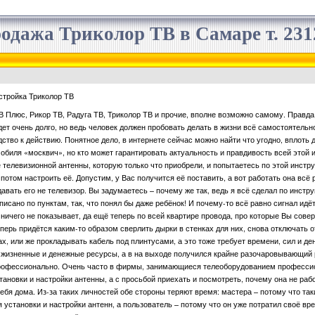
одажа Триколор ТВ в Самаре т. 2312
стройка Триколор ТВ
В Плюс, Рикор ТВ, Радуга ТВ, Триколор ТВ и прочие, вполне возможно самому. Правда,
ет очень долго, но ведь человек должен пробовать делать в жизни всё самостоятельно
ство к действию. Понятное дело, в интернете сейчас можно найти что угодно, вплот
мобиля «москвич», но кто может гарантировать актуальность и правдивость всей это
 телевизионной антенны, которую только что приобрели, и попытаетесь по этой инстр
потом настроить её. Допустим, у Вас получится её поставить, а вот работать она всё р
авать его не телевизор. Вы задумаетесь – почему же так, ведь я всё сделал по инстру
писано по пунктам, так, что понял бы даже ребёнок! И почему-то всё равно сигнал идё
е ничего не показывает, да ещё теперь по всей квартире провода, про которые Вы сов
еперь придётся каким-то образом сверлить дырки в стенках для них, снова отключать о
ах, или же прокладывать кабель под плинтусами, а это тоже требует времени, сил и де
и жизненные и денежные ресурсы, а в на выходе получился крайне разочаровывающий
профессионально. Очень часто в фирмы, занимающиеся телеоборудованием професси
ановки и настройки антенны, а с просьбой приехать и посмотреть, почему она не работ
ебя дома. Из-за таких личностей обе стороны теряют время: мастера – потому что та
установки и настройки антенн, а пользователь – потому что он уже потратил своё вр