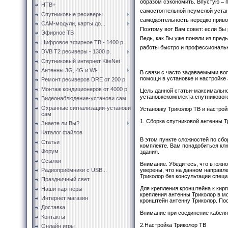
образом сэкономить. Впустую – 
НТВ+
самостоятельной неумелой устано
Спутниковые ресиверы
самодеятельность нередко приво
CAM-модули, карты до...
Поэтому вот Вам совет: если Вы 
Эфирное ТВ
Ведь, как Вы уже поняли из пре
Цифровое эфирное ТВ - 1400 р.
работы быстро и профессионально
DVB T2 ресиверы - 1300 р.
Спутниковый интернет KiteNet
Антенны 3G, 4G и Wi-...
В связи с часто задаваемыми во
помощи в установке и настройке 
Ремонт ресиверов DRE от 200 р.
Монтаж кондиционеров от 4000 р.
Цель данной статьи-максимально
установкекомплекта спутниковог
Видеонаблюдение-установи сам
Охранные сигнализации-установи
Установку Триколор ТВ и настрой
сам
1. Сборка спутниковой антенны Т
Знаете ли Вы?
Каталог файлов
В этом пункте сложностей по сбо
Статьи
комплекте. Вам понадобиться клю
Форум
здания.
Ссылки
Внимание. Убедитесь, что в южн
Радиоприёмники с USB...
уверены, что на данном направл
Триколор без консультации специ
Праздничный свет
Для крепления кронштейна к кир
Наши партнеры
крепления антенны Триколор в м
Интернет магазин
кронштейн антенну Триколор. Пос
Доставка
Внимание при соединение кабеля 
Контакты
2.Настройка Триколор ТВ
Онлайн игры