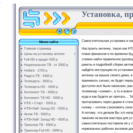
.
Установка, пр
Самостоятельная установка и на
Меню сайта
Настроить антенну, такую как НТ
Главная страница
плане финансов и по времени буд
Цены на установку антенн
сложно найти правильное руковод
Full HD в кредит-500 р.
ракеты и подробной сборки авто
Национальное ТВ - от 2000 р.
найдёте инструкцию по установке
Hotbird - 2700 р.
антенну на крыше своего дома, а 
Радуга ТВ - 3400 р.
принимать сигнал, не будет перед
Телекарта - 3500 р.
доступно всё было написано, рас
Телекарта HD - 4000 р.
телевизор «снежит», а то и вовс
Континент ТВ - 4300 р.
куда и как будете их прятать… Т
Континент ТВ HD - 5000 р.
протаскивать через дырки в стен
НТВ + Старт - 5500 р.
голову – хотели сэкономить сво
НТВ+Лайт Запад SD - 5500 р.
А потому, что делали Вы это не
Актив ТВ - 5900 р.
заказом на вызов мастера для уст
НТВ+Лайт Запад HD - 6500 р.
самостоятельно поставили её у с
Триколор ТВ - 6900 р.
нормальных рабочих вызовов для 
Триколор Full HD - 6999 р.