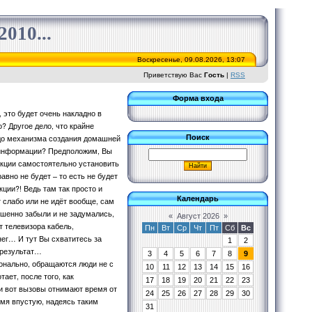
010...
Воскресенье, 09.08.2026, 13:07
Приветствую Вас
Гость
|
RSS
Форма входа
 это будет очень накладно в
? Другое дело, что крайне
ь до механизма создания домашней
Поиск
й информации? Предположим, Вы
укции самостоятельно установить
авно не будет – то есть не будет
кции?! Ведь там так просто и
Календарь
т слабо или не идёт вообще, сам
ершенно забыли и не задумались,
«
Август 2026
»
т телевизора кабель,
Пн
Вт
Ср
Чт
Пт
Сб
Вс
нег… И тут Вы схватитесь за
1
2
 результат…
3
4
5
6
7
8
9
онально, обращаются люди не с
10
11
12
13
14
15
16
ает, после того, как
17
18
19
20
21
22
23
ки вот вызовы отнимают время от
24
25
26
27
28
29
30
емя впустую, надеясь таким
31