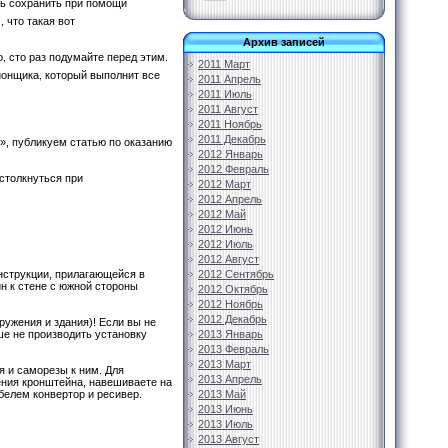
сь сохранить при помощи
 что такая вот
Архив записей
, сто раз подумайте перед этим.
2011 Март
ионщика, который выполнит все
2011 Апрель
2011 Июль
2011 Август
2011 Ноябрь
2011 Декабрь
», публикуем статью по оказанию
2012 Январь
2012 Февраль
столкнуться при
2012 Март
2012 Апрель
2012 Май
2012 Июнь
2012 Июль
2012 Август
2012 Сентябрь
инструкции, прилагающейся в
н к стене с южной стороны
2012 Октябрь
2012 Ноябрь
2012 Декабрь
ужения и здания)! Если вы не
2013 Январь
ше не производить установку
2013 Февраль
2013 Март
я и саморезы к ним. Для
2013 Апрель
ения кронштейна, навешиваете на
2013 Май
белем конвертор и ресивер.
2013 Июнь
2013 Июль
2013 Август