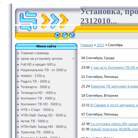
.
Установка, пр
2312010...
Главная
»
2012
»
Сентябрь
Меню сайта
Главная страница
26 Сентября, Среда
Цены на установку антенн
Full HD в кредит-500 р.
23:06
У нас есть Континент ТВ HD и
Национальное ТВ - от 2000 р.
Hotbird - 2700 р.
21 Сентября, Пятница
Радуга ТВ - 3400 р.
21:24
Триколор ТВ запускает в ком
Телекарта - 3500 р.
Телекарта HD - 4000 р.
18 Сентября, Вторник
Континент ТВ - 4300 р.
Континент ТВ HD - 5000 р.
12:21
В Самаре в тесте запущено э
НТВ + Старт - 5500 р.
07 Сентября, Пятница
НТВ+Лайт Запад SD - 5500 р.
Актив ТВ - 5900 р.
12:39
Со спутника «Astra 2B» нача
НТВ+Лайт Запад HD - 6500 р.
11:36
Новый телесезон ДОЖДЬ откр
Триколор ТВ - 6900 р.
Триколор Full HD - 6999 р.