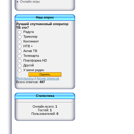
Онлайн игры
Наш опрос
Лучший спутниковый оператор
ТВ это?
Радуга
Триколор
Континент
НТВ +
Актив ТВ
Телекарта
Платформа HD
Другой
У меня радио
Результаты
|
Архив опросов
Всего ответов:
497
Статистика
Онлайн всего:
1
Гостей:
1
Пользователей:
0