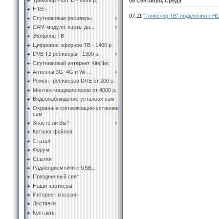
05 Сентября, Среда
НТВ+
07:11
"Триколор ТВ" подключил к H
Спутниковые ресиверы
CAM-модули, карты до...
Эфирное ТВ
Цифровое эфирное ТВ - 1400 р.
DVB T2 ресиверы - 1300 р.
Спутниковый интернет KiteNet
Антенны 3G, 4G и Wi-...
Ремонт ресиверов DRE от 200 р.
Монтаж кондиционеров от 4000 р.
Видеонаблюдение-установи сам
Охранные сигнализации-установи
сам
Знаете ли Вы?
Каталог файлов
Статьи
Форум
Ссылки
Радиоприёмники с USB...
Праздничный свет
Наши партнеры
Интернет магазин
Доставка
Контакты