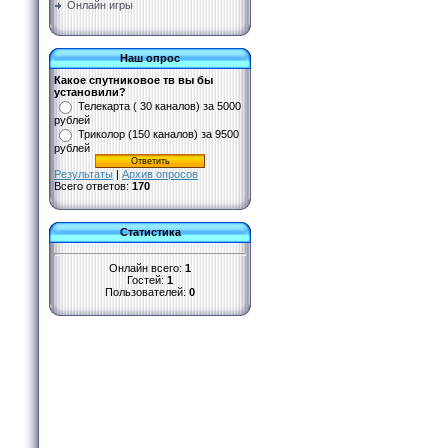
Онлайн игры
Наш опрос
Какое спутниковое тв вы бы
установили?
Телекарта ( 30 каналов) за 5000
рублей
Триколор (150 каналов) за 9500
рублей
Результаты
|
Архив опросов
Всего ответов:
170
Статистика
Онлайн всего:
1
Гостей:
1
Пользователей:
0