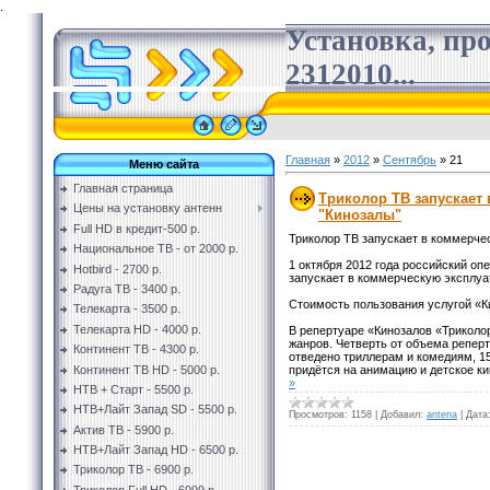
.
Установка, пр
2312010...
Главная
»
2012
»
Сентябрь
»
21
Меню сайта
Главная страница
Триколор ТВ запускает
Цены на установку антенн
"Кинозалы"
Full HD в кредит-500 р.
Триколор ТВ запускает в коммерче
Национальное ТВ - от 2000 р.
1 октября 2012 года российский оп
Hotbird - 2700 р.
запускает в коммерческую эксплуа
Радуга ТВ - 3400 р.
Стоимость пользования услугой «Ки
Телекарта - 3500 р.
Телекарта HD - 4000 р.
В репертуаре «Кинозалов «Трикол
жанров. Четверть от объема репер
Континент ТВ - 4300 р.
отведено триллерам и комедиям, 1
Континент ТВ HD - 5000 р.
придётся на анимацию и детское ки
»
НТВ + Старт - 5500 р.
НТВ+Лайт Запад SD - 5500 р.
Просмотров:
1158
|
Добавил:
antena
|
Дата
Актив ТВ - 5900 р.
НТВ+Лайт Запад HD - 6500 р.
Триколор ТВ - 6900 р.
Триколор Full HD - 6999 р.