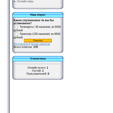
Онлайн игры
Наш опрос
Какое спутниковое тв вы бы
установили?
Телекарта ( 30 каналов) за 5000
рублей
Триколор (150 каналов) за 9500
рублей
Результаты
|
Архив опросов
Всего ответов:
170
Статистика
Онлайн всего:
1
Гостей:
1
Пользователей:
0