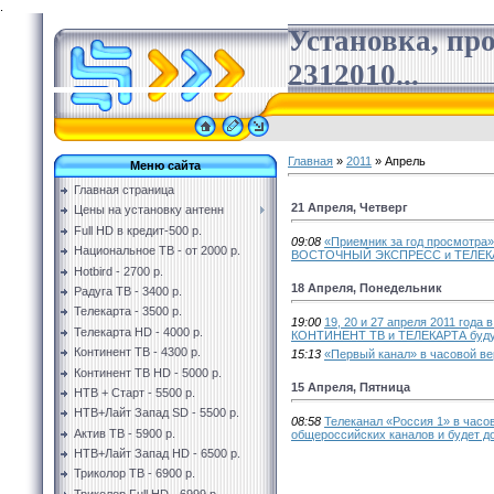
.
Установка, пр
2312010...
Главная
»
2011
»
Апрель
Меню сайта
Главная страница
21 Апреля, Четверг
Цены на установку антенн
Full HD в кредит-500 р.
09:08
«Приемник за год просмотра
Национальное ТВ - от 2000 р.
ВОСТОЧНЫЙ ЭКСПРЕСС и ТЕЛЕК
Hotbird - 2700 р.
18 Апреля, Понедельник
Радуга ТВ - 3400 р.
Телекарта - 3500 р.
19:00
19, 20 и 27 апреля 2011 года
Телекарта HD - 4000 р.
КОНТИНЕНТ ТВ и ТЕЛЕКАРТА будут
Континент ТВ - 4300 р.
15:13
«Первый канал» в часовой в
Континент ТВ HD - 5000 р.
15 Апреля, Пятница
НТВ + Старт - 5500 р.
НТВ+Лайт Запад SD - 5500 р.
08:58
Телеканал «Россия 1» в часо
Актив ТВ - 5900 р.
общероссийских каналов и будет д
НТВ+Лайт Запад HD - 6500 р.
Триколор ТВ - 6900 р.
Триколор Full HD - 6999 р.