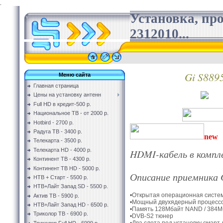
.
Установка, пр
2312010...
Gi S889
Меню сайта
Главная страница
Цены на установку антенн
Full HD в кредит-500 р.
Национальное ТВ - от 2000 р.
Hotbird - 2700 р.
Радуга ТВ - 3400 р.
new
Телекарта - 3500 р.
Телекарта HD - 4000 р.
HDMI-кабель в компл
Континент ТВ - 4300 р.
Континент ТВ HD - 5000 р.
Описание приемника 
НТВ + Старт - 5500 р.
НТВ+Лайт Запад SD - 5500 р.
•Открытая операционная систем
Актив ТВ - 5900 р.
•Мощный двухядерный процесс
НТВ+Лайт Запад HD - 6500 р.
•Память 128Мбайт NAND / 384
Триколор ТВ - 6900 р.
•DVB-S2 тюнер
•Два слота под установку смарт-к
Триколор Full HD - 6999 р.