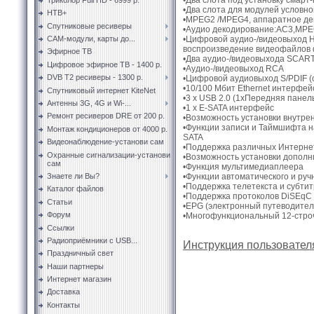
•Два слота для модулей условно
НТВ+
•MPEG2 /MPEG4, аппаратное де
Спутниковые ресиверы
•Аудио декодирование:AC3,MPEG
•Цифровой аудио-/видеовыход HD
CAM-модули, карты до...
воспроизведение видеофайлов 
Эфирное ТВ
•Два аудио-/видеовыхода SCAR
Цифровое эфирное ТВ - 1400 р.
•Аудио-/видеовыход RCA
DVB T2 ресиверы - 1300 р.
•Цифровой аудиовыход S/PDIF (
•10/100 Мбит Ethernet интерфей
Спутниковый интернет KiteNet
•3 х USB 2.0 (1xПередняя панел
Антенны 3G, 4G и Wi-...
•1 х E-SATA интерфейс
Ремонт ресиверов DRE от 200 р.
•Возможность установки внутрен
•Функции записи и Таймшифта н
Монтаж кондиционеров от 4000 р.
SATA
Видеонаблюдение-установи сам
•Поддержка различных Интерне
Охранные сигнализации-установи
•Возможность установки дополн
сам
•Функция мультимедиаплеера
•Функции автоматического и руч
Знаете ли Вы?
•Поддержка телетекста и субти
Каталог файлов
•Поддержка протоколов DiSEqC 1
Статьи
•EPG (электронный путеводител
Форум
•Многофункциональный 12-стро
Ссылки
Радиоприёмники с USB...
Инструкция пользователя
Праздничный свет
Наши партнеры
Интернет магазин
Доставка
Контакты