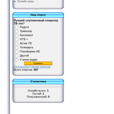
Онлайн игры
Наш опрос
Лучший спутниковый оператор
ТВ это?
Радуга
Триколор
Континент
НТВ +
Актив ТВ
Телекарта
Платформа HD
Другой
У меня радио
Результаты
|
Архив опросов
Всего ответов:
497
Статистика
Онлайн всего:
1
Гостей:
1
Пользователей:
0