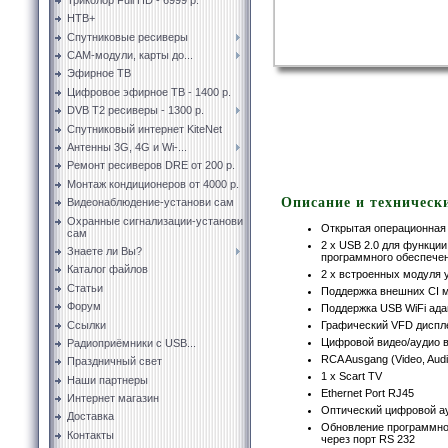
НТВ+
Спутниковые ресиверы
CAM-модули, карты до...
Эфирное ТВ
Цифровое эфирное ТВ - 1400 р.
DVB T2 ресиверы - 1300 р.
Спутниковый интернет KiteNet
Антенны 3G, 4G и Wi-...
Ремонт ресиверов DRE от 200 р.
Монтаж кондиционеров от 4000 р.
Описание и техническ
Видеонаблюдение-установи сам
Охранные сигнализации-установи
Открытая операционная 
сам
2 x USB 2.0 для функци
Знаете ли Вы?
программного обеспече
Каталог файлов
2 x встроенныx модуля 
Статьи
Поддержка внешних CI 
Форум
Поддержка USB WiFi ада
Ссылки
Графический VFD диспл
Цифровой видео/аудио 
Радиоприёмники с USB...
RCA Ausgang (Video, Aud
Праздничный свет
1 x Scart TV
Наши партнеры
Ethernet Port RJ45
Интернет магазин
Оптический цифровой а
Доставка
Обновление программног
Контакты
через порт RS 232