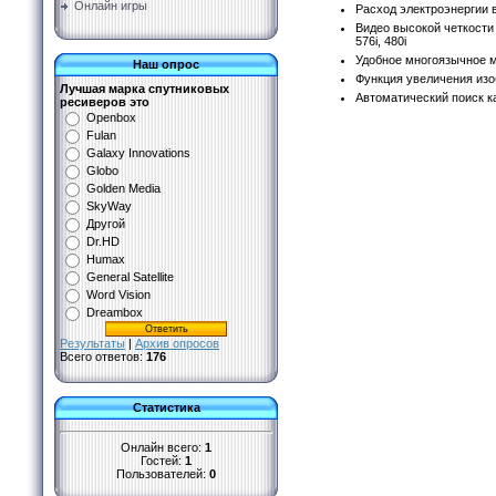
Онлайн игры
Расход электроэнергии в
Видео высокой четкости 
576i, 480i
Удобное многоязычное 
Наш опрос
Функция увеличения из
Лучшая марка спутниковых
Автоматический поиск к
ресиверов это
Openbox
Fulan
Galaxy Innovations
Globo
Golden Media
SkyWay
Другой
Dr.HD
Humax
General Satellite
Word Vision
Dreambox
Результаты
|
Архив опросов
Всего ответов:
176
Статистика
Онлайн всего:
1
Гостей:
1
Пользователей:
0