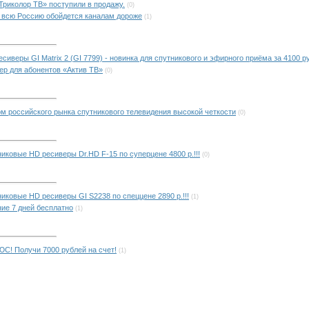
Триколор ТВ» поступили в продажу.
(0)
 всю Россию обойдется каналам дороже
(1)
сиверы GI Matrix 2 (GI 7799) - новинка для спутникового и эфирного приёма за 4100 р
ер для абонентов «Актив ТВ»
(0)
ом российского рынка спутникового телевидения высокой четкости
(0)
иковые HD ресиверы Dr.HD F-15 по суперцене 4800 р.!!!
(0)
иковые HD ресиверы GI S2238 по спеццене 2890 р.!!!
(1)
ие 7 дней бесплатно
(1)
С! Получи 7000 рублей на счет!
(1)