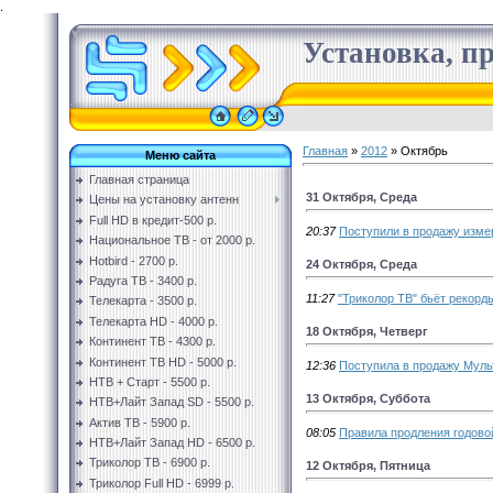
.
Установка, пр
Главная
»
2012
»
Октябрь
Меню сайта
Главная страница
31 Октября, Среда
Цены на установку антенн
Full HD в кредит-500 р.
20:37
Поступили в продажу измер
Национальное ТВ - от 2000 р.
Hotbird - 2700 р.
24 Октября, Среда
Радуга ТВ - 3400 р.
11:27
"Триколор ТВ" бьёт рекорд
Телекарта - 3500 р.
Телекарта HD - 4000 р.
18 Октября, Четверг
Континент ТВ - 4300 р.
Континент ТВ HD - 5000 р.
12:36
Поступила в продажу Муль
НТВ + Старт - 5500 р.
13 Октября, Суббота
НТВ+Лайт Запад SD - 5500 р.
Актив ТВ - 5900 р.
08:05
Правила продления годовой
НТВ+Лайт Запад HD - 6500 р.
Триколор ТВ - 6900 р.
12 Октября, Пятница
Триколор Full HD - 6999 р.