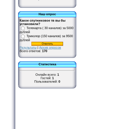
Наш опрос
Какое спутниковое тв вы бы
установили?
Телекарта ( 30 каналов) за 5000
рублей
Триколор (150 каналов) за 9500
рублей
Результаты
|
Архив опросов
Всего ответов:
170
Статистика
Онлайн всего:
1
Гостей:
1
Пользователей:
0