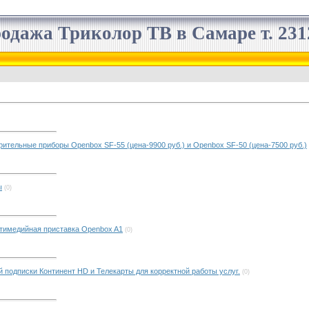
одажа Триколор ТВ в Самаре т. 2312
ительные приборы Openbox SF-55 (цена-9900 руб.) и Openbox SF-50 (цена-7500 руб.)
ы
(0)
тимедийная приставка Openbox A1
(0)
 подписки Континент HD и Телекарты для корректной работы услуг.
(0)