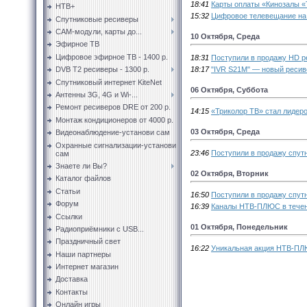
18:41
Карты оплаты «Кинозалы «
НТВ+
15:32
Цифровое телевещание на
Спутниковые ресиверы
CAM-модули, карты до...
10 Октября, Среда
Эфирное ТВ
Цифровое эфирное ТВ - 1400 р.
18:31
Поступили в продажу HD ре
18:17
"IVR S21M" — новый ресив
DVB T2 ресиверы - 1300 р.
Спутниковый интернет KiteNet
06 Октября, Суббота
Антенны 3G, 4G и Wi-...
Ремонт ресиверов DRE от 200 р.
14:15
«Триколор ТВ» стал лидер
Монтаж кондиционеров от 4000 р.
03 Октября, Среда
Видеонаблюдение-установи сам
Охранные сигнализации-установи
23:46
Поступили в продажу спутн
сам
Знаете ли Вы?
02 Октября, Вторник
Каталог файлов
Статьи
16:50
Поступили в продажу спутн
Форум
16:39
Каналы НТВ-ПЛЮС в течен
Ссылки
01 Октября, Понедельник
Радиоприёмники с USB...
Праздничный свет
16:22
Уникальная акция НТВ-ПЛЮ
Наши партнеры
Интернет магазин
Доставка
Контакты
Онлайн игры