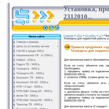
.
Установка, пр
2312010...
Главная
»
2012
»
Октябрь
»
13
» Пра
Меню сайта
Телекарты для корректной работы ус
Главная страница
Цены на установку антенн
Правила продления год
Телекарты для корректн
Full HD в кредит-500 р.
Национальное ТВ - от 2000 р.
Для просмотра пакета «Безлимитн
Hotbird - 2700 р.
Радуга ТВ - 3400 р.
Если на счету абонента уже зак
Необходимо:
Телекарта - 3500 р.
1. оформить заявку на подключен
Телекарта HD - 4000 р.
8(800)100-200-6).
2. оплатить 2388р. (сумма денег на
Континент ТВ - 4300 р.
Континент ТВ HD - 5000 р.
Если на счету абонента есть 
«Классический».
НТВ + Старт - 5500 р.
Необходимо:
НТВ+Лайт Запад SD - 5500 р.
1. доплатить деньги, чтобы на сче
абонента можно уточнить по номеру
Актив ТВ - 5900 р.
2. оформить заявку на подключен
НТВ+Лайт Запад HD - 6500 р.
8(800)100-200-6)
Триколор ТВ - 6900 р.
Для просмотра пакета «Стандарт»
Триколор Full HD - 6999 р.