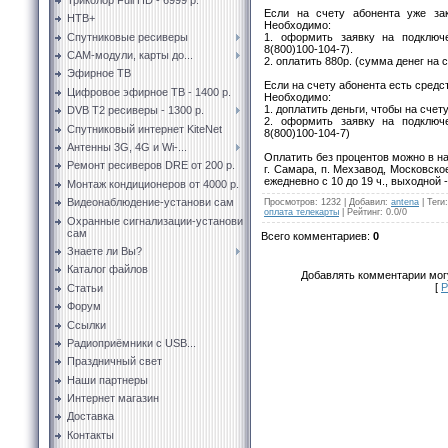
Если на счету абонента уже зак
НТВ+
Необходимо:
Спутниковые ресиверы
1. оформить заявку на подключе
8(800)100-104-7).
CAM-модули, карты до...
2. оплатить 880р. (сумма денег на 
Эфирное ТВ
Если на счету абонента есть средст
Цифровое эфирное ТВ - 1400 р.
Необходимо:
1. доплатить деньги, чтобы на счет
DVB T2 ресиверы - 1300 р.
2. оформить заявку на подключе
Спутниковый интернет KiteNet
8(800)100-104-7)
Антенны 3G, 4G и Wi-...
Оплатить без процентов можно в н
Ремонт ресиверов DRE от 200 р.
г. Самара, п. Мехзавод, Московское
ежедневно с 10 до 19 ч., выходной 
Монтаж кондиционеров от 4000 р.
Видеонаблюдение-установи сам
Просмотров
:
1232
|
Добавил
:
antena
|
Теги
:
оплата телекарты
|
Рейтинг
:
0.0
/
0
Охранные сигнализации-установи
сам
Всего комментариев
:
0
Знаете ли Вы?
Каталог файлов
Добавлять комментарии могу
[
Р
Статьи
Форум
Ссылки
Радиоприёмники с USB...
Праздничный свет
Наши партнеры
Интернет магазин
Доставка
Контакты