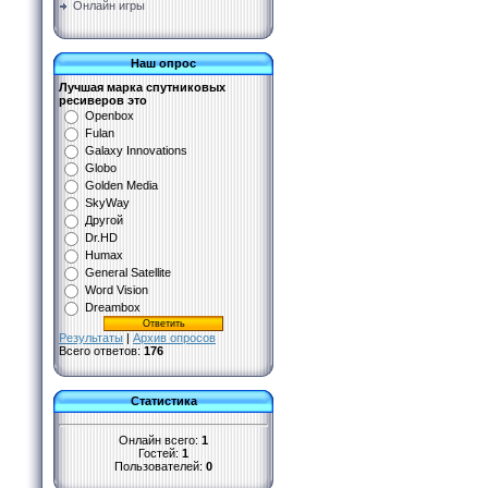
Онлайн игры
Наш опрос
Лучшая марка спутниковых
ресиверов это
Openbox
Fulan
Galaxy Innovations
Globo
Golden Media
SkyWay
Другой
Dr.HD
Humax
General Satellite
Word Vision
Dreambox
Результаты
|
Архив опросов
Всего ответов:
176
Статистика
Онлайн всего:
1
Гостей:
1
Пользователей:
0