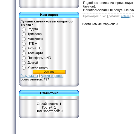
Подобное списание происходит 
баллов).
Неиспользованные бонусные балл
Наш опрос
Просмотров
:
1046
|
Добавил
:
antena
|
Т
Лучший спутниковый оператор
Всего комментариев
:
0
ТВ это?
Радуга
Триколор
Континент
НТВ +
Актив ТВ
Телекарта
Платформа HD
Другой
У меня радио
Результаты
|
Архив опросов
Всего ответов:
497
Статистика
Онлайн всего:
1
Гостей:
1
Пользователей:
0