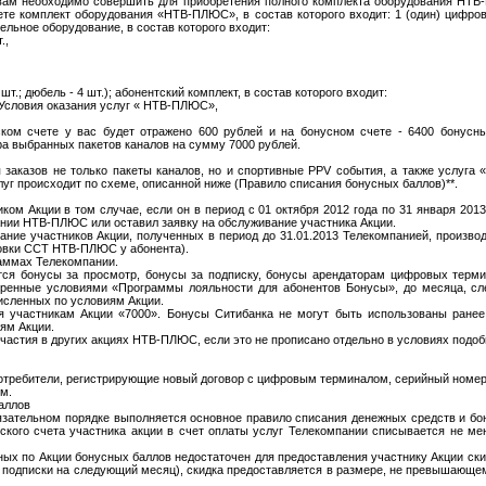
вам необходимо совершить для приобретения полного комплекта оборудования НТВ-
ете комплект оборудования «НТВ-ПЛЮС», в состав которого входит: 1 (один) цифр
ельное оборудование, в состав которого входит:
.,
шт.; дюбель - 4 шт.); абонентский комплект, в состав которого входит:
и Условия оказания услуг « НТВ-ПЛЮС»,
ском счете у вас будет отражено 600 рублей и на бонусном счете - 6400 бонусны
а выбранных пакетов каналов на сумму 7000 рублей.
 заказов не только пакеты каналов, но и спортивные PPV события, а также услуга
луг происходит по схеме, описанной ниже (Правило списания бонусных баллов)**.
ком Акции в том случае, если он в период с 01 октября 2012 года по 31 января 2013
нии НТВ-ПЛЮС или оставил заявку на обслуживание участника Акции.
ние участников Акции, полученных в период до 31.01.2013 Телекомпанией, производ
овки ССТ НТВ-ПЛЮС у абонента).
раммах Телекомпании.
тся бонусы за просмотр, бонусы за подписку, бонусы арендаторам цифровых терми
тренные условиями «Программы лояльности для абонентов Бонусы», до месяца, с
исленных по условиям Акции.
я участникам Акции «7000». Бонусы Ситибанка не могут быть использованы ранее
ям Акции.
частия в других акциях НТВ-ПЛЮС, если это не прописано отдельно в условиях подоб
отребители, регистрирующие новый договор с цифровым терминалом, серийный номер 
м.
аллов
бязательном порядке выполняется основное правило списания денежных средств и бо
тского счета участника акции в счет оплаты услуг Телекомпании списывается не м
ных по Акции бонусных баллов недостаточен для предоставления участнику Акции ск
и подписки на следующий месяц), скидка предоставляется в размере, не превышающе