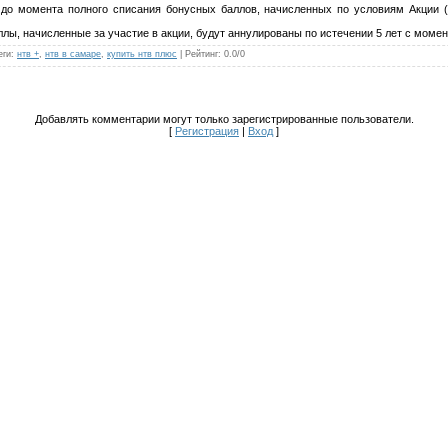
до момента полного списания бонусных баллов, начисленных по условиям Акции (т
ы, начисленные за участие в акции, будут аннулированы по истечении 5 лет с момен
еги
:
нтв +
,
нтв в самаре
,
купить нтв плюс
|
Рейтинг
:
0.0
/
0
Добавлять комментарии могут только зарегистрированные пользователи.
[
Регистрация
|
Вход
]