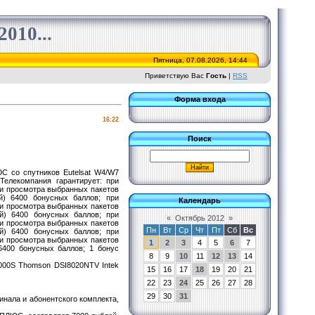
010...
Пятница, 07.08.2026, 14:44
Приветствую Вас
Гость
|
RSS
Форма входа
16:22
Поиск
С со спутников Eutelsat W4/W7
Телекомпания гарантирует: при
ги просмотра выбранных пакетов
й) 6400 бонусных баллов; при
Календарь
ги просмотра выбранных пакетов
й) 6400 бонусных баллов; при
«
Октябрь 2012
»
ги просмотра выбранных пакетов
Пн
Вт
Ср
Чт
Пт
Сб
Вс
й) 6400 бонусных баллов; при
ги просмотра выбранных пакетов
1
2
3
4
5
6
7
6400 бонусных баллов; 1 бонус
8
9
10
11
12
13
14
00S Thomson DSI8020NTV Intek
15
16
17
18
19
20
21
22
23
24
25
26
27
28
29
30
31
инала и абонентского комплекта,