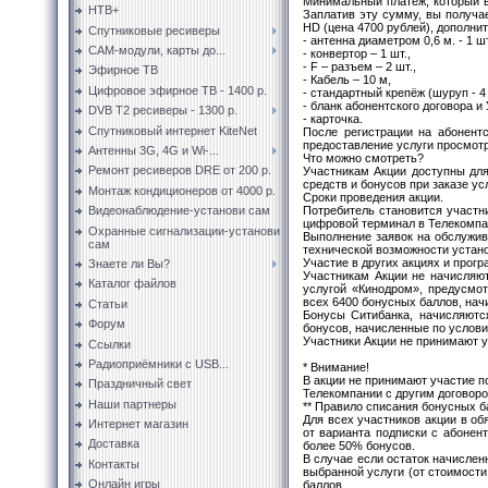
Минимальный платеж, который 
НТВ+
Заплатив эту сумму, вы получа
HD (цена 4700 рублей), дополнит
Спутниковые ресиверы
- антенна диаметром 0,6 м. - 1 шт
CAM-модули, карты до...
- конвертор – 1 шт.,
- F – разъем – 2 шт.,
Эфирное ТВ
- Кабель – 10 м,
Цифровое эфирное ТВ - 1400 р.
- стандартный крепёж (шуруп - 4 
- бланк абонентского договора 
DVB T2 ресиверы - 1300 р.
- карточка.
Спутниковый интернет KiteNet
После регистрации на абонент
предоставление услуги просмотр
Антенны 3G, 4G и Wi-...
Что можно смотреть?
Ремонт ресиверов DRE от 200 р.
Участникам Акции доступны для
средств и бонусов при заказе ус
Монтаж кондиционеров от 4000 р.
Сроки проведения акции.
Потребитель становится участни
Видеонаблюдение-установи сам
цифровой терминал в Телекомпа
Охранные сигнализации-установи
Выполнение заявок на обслужива
сам
технической возможности устан
Участие в других акциях и прог
Знаете ли Вы?
Участникам Акции не начисляю
Каталог файлов
услугой «Кинодром», предусмо
всех 6400 бонусных баллов, нач
Статьи
Бонусы Ситибанка, начисляютс
Форум
бонусов, начисленные по услови
Участники Акции не принимают у
Ссылки
Радиоприёмники с USB...
* Внимание!
В акции не принимают участие п
Праздничный свет
Телекомпании с другим договоро
Наши партнеры
** Правило списания бонусных б
Для всех участников акции в о
Интернет магазин
от варианта подписки с абонен
Доставка
более 50% бонусов.
В случае если остаток начислен
Контакты
выбранной услуги (от стоимост
Онлайн игры
баллов.