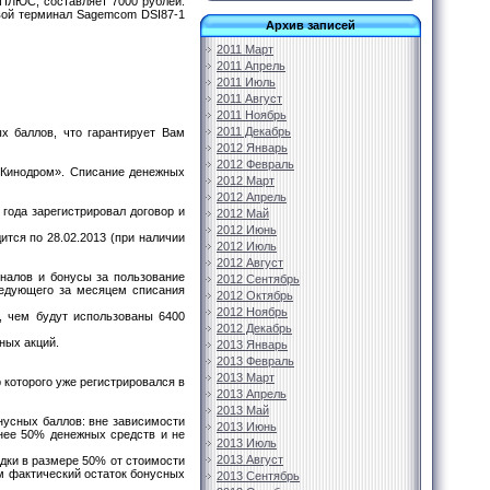
ПЛЮС, составляет 7000 рублей.
овой терминал Sagemcom DSI87-1
Архив записей
2011 Март
2011 Апрель
2011 Июль
2011 Август
2011 Ноябрь
2011 Декабрь
х баллов, что гарантирует Вам
2012 Январь
2012 Февраль
 «Кинодром». Списание денежных
2012 Март
2012 Апрель
 года зарегистрировал договор и
2012 Май
2012 Июнь
ится по 28.02.2013 (при наличии
2012 Июль
2012 Август
налов и бонусы за пользование
2012 Сентябрь
ледующего за месяцем списания
2012 Октябрь
2012 Ноябрь
, чем будут использованы 6400
2012 Декабрь
ных акций.
2013 Январь
2013 Февраль
2013 Март
которого уже регистрировался в
2013 Апрель
2013 Май
нусных баллов: вне зависимости
2013 Июнь
енее 50% денежных средств и не
2013 Июль
2013 Август
идки в размере 50% от стоимости
м фактический остаток бонусных
2013 Сентябрь