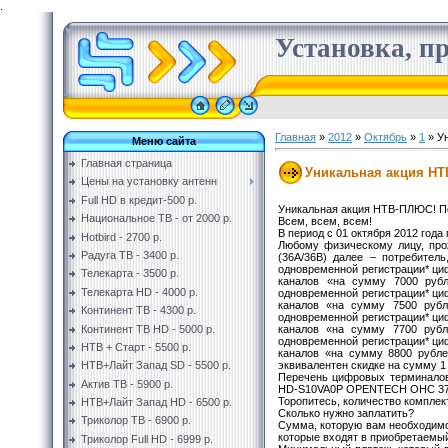
.
Установка, пр
Главная
»
2012
»
Октябрь
»
1
» Ун
Меню сайта
Главная страница
Уникальная акция НТВ
Цены на установку антенн
Full HD в кредит-500 р.
Уникальная акция НТВ-ПЛЮС! По
Национальное ТВ - от 2000 р.
Всем, всем, всем!
В период с 01 октября 2012 год
Hotbird - 2700 р.
Любому физическому лицу, про
Радуга ТВ - 3400 р.
(36А/36B) далее – потребител
одновременной регистрации* ци
Телекарта - 3500 р.
каналов «на сумму 7000 рубл
Телекарта HD - 4000 р.
одновременной регистрации* ци
каналов «на сумму 7500 рубл
Континент ТВ - 4300 р.
одновременной регистрации* ци
Континент ТВ HD - 5000 р.
каналов «на сумму 7700 рубл
одновременной регистрации* ци
НТВ + Старт - 5500 р.
каналов «на сумму 8800 рубле
эквивалентен скидке на сумму 1
НТВ+Лайт Запад SD - 5500 р.
Перечень цифровых терминало
Актив ТВ - 5900 р.
HD-S10VA0P OPENTECH OHC 370
Торопитесь, количество комплек
НТВ+Лайт Запад HD - 6500 р.
Сколько нужно заплатить?
Триколор ТВ - 6900 р.
Сумма, которую вам необходимо 
которые входят в приобретаемы
Триколор Full HD - 6999 р.