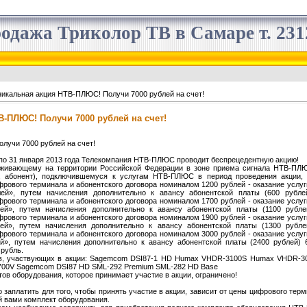
одажа Триколор ТВ в Самаре т. 2312
икальная акция НТВ-ПЛЮС! Получи 7000 рублей на счет!
-ПЛЮС! Получи 7000 рублей на счет!
лучи 7000 рублей на счет!
а по 31 января 2013 года Телекомпания НТВ-ПЛЮС проводит беспрецедентную акцию!
живающему на территории Российской Федерации в зоне приема сигнала НТВ-ПЛЮ
ь, абонент), подключившемуся к услугам НТВ-ПЛЮС в период проведения акции, 
фрового терминала и абонентского договора номиналом 1200 рублей - оказание услу
ей», путем начисления дополнительно к авансу абонентской платы (600 рубле
фрового терминала и абонентского договора номиналом 1700 рублей - оказание услу
ей», путем начисления дополнительно к авансу абонентской платы (1100 рубле
фрового терминала и абонентского договора номиналом 1900 рублей - оказание услу
ей», путем начисления дополнительно к авансу абонентской платы (1300 рубле
фрового терминала и абонентского договора номиналом 3000 рублей - оказание услу
й», путем начисления дополнительно к авансу абонентской платы (2400 рублей) 
 рубль.
в, участвующих в акции: Sagemcom DSI87-1 HD Humax VHDR-3100S Humax VHDR-30
0V Sagemcom DSI87 HD SML-292 Premium SML-282 HD Base
тов оборудования, которое принимает участие в акции, ограничено!
заплатить для того, чтобы принять участие в акции, зависит от цены цифрового терм
й вами комплект оборудования.