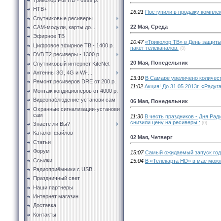
НТВ+
16:21
Поступили в продажу комплек
Спутниковые ресиверы
22 Мая, Среда
CAM-модули, карты до...
Эфирное ТВ
10:47
«Триколор ТВ» в День защиты 
Цифровое эфирное ТВ - 1400 р.
пакет телеканалов.
(0)
DVB T2 ресиверы - 1300 р.
20 Мая, Понедельник
Спутниковый интернет KiteNet
Антенны 3G, 4G и Wi-...
13:10
В Самаре увеличено количес
Ремонт ресиверов DRE от 200 р.
11:02
Акция! До 31.05.2013г. «Раду
Монтаж кондиционеров от 4000 р.
Видеонаблюдение-установи сам
06 Мая, Понедельник
Охранные сигнализации-установи
сам
11:30
В честь праздников - Дня Рад
снизили цену на ресиверы :
(0)
Знаете ли Вы?
Каталог файлов
02 Мая, Четверг
Статьи
Форум
15:07
Самый ожидаемый запуск год
Ссылки
15:04
В «Телекарта HD» в мае можн
Радиоприёмники с USB...
Праздничный свет
Наши партнеры
Интернет магазин
Доставка
Контакты