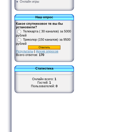
Онлайн игры
Наш опрос
Какое спутниковое тв вы бы
установили?
Телекарта ( 30 каналов) за 5000
рублей
Триколор (150 каналов) за 9500
рублей
Результаты
|
Архив опросов
Всего ответов:
170
Статистика
Онлайн всего:
1
Гостей:
1
Пользователей:
0