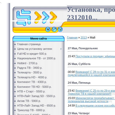
.
Установка, пр
2312010...
Главная
»
2013
»
Май
Меню сайта
Главная страница
27 Мая, Понедельник
Цены на установку антенн
Full HD в кредит-500 р.
15:43
Поступили в продажу эфирные
Национальное ТВ - от 2000 р.
Hotbird - 2700 р.
25 Мая, Суббота
Радуга ТВ - 3400 р.
00:00
Внимание! С 28-го по 31-е ма
Телекарта - 3500 р.
подключившейся в нашей компании!
Телекарта HD - 4000 р.
Континент ТВ - 4300 р.
24 Мая, Пятница
Континент ТВ HD - 5000 р.
23:41
Внимание! С 25-го по 29-е м
НТВ + Старт - 5500 р.
Триколор ТВ в нашей компании!!!
(0)
НТВ+Лайт Запад SD - 5500 р.
15:03
Минкомсвязи прорабатывает 
Актив ТВ - 5900 р.
телеканалов высокой четкости
(0)
14:59
В следующем сезоне российс
НТВ+Лайт Запад HD - 6500 р.
Триколор ТВ - 6900 р.
23 Мая, Четверг
Триколор Full HD - 6999 р.