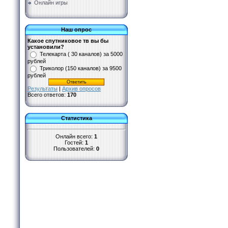
Онлайн игры
Наш опрос
Какое спутниковое тв вы бы
установили?
Телекарта ( 30 каналов) за 5000
рублей
Триколор (150 каналов) за 9500
рублей
Результаты
|
Архив опросов
Всего ответов:
170
Статистика
Онлайн всего:
1
Гостей:
1
Пользователей:
0