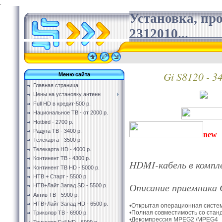
.
Установка, пр
2312010...
Gi S8120 - 34
Меню сайта
Главная страница
Цены на установку антенн
Full HD в кредит-500 р.
Национальное ТВ - от 2000 р.
Hotbird - 2700 р.
Радуга ТВ - 3400 р.
new
Телекарта - 3500 р.
Телекарта HD - 4000 р.
Континент ТВ - 4300 р.
HDMI-кабель в компл
Континент ТВ HD - 5000 р.
НТВ + Старт - 5500 р.
Описание приемника 
НТВ+Лайт Запад SD - 5500 р.
Актив ТВ - 5900 р.
НТВ+Лайт Запад HD - 6500 р.
•Открытая операционная систем
•Полная совместимость со ста
Триколор ТВ - 6900 р.
•Декомпрессия MPEG2 /MPEG4
Триколор Full HD - 6999 р.