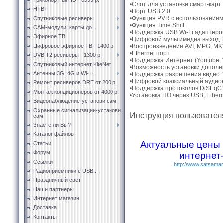
•Слот для установки смарт-карт
НТВ+
•Порт USB 2.0
•Функция PVR с использование
Спутниковые ресиверы
•Функция Time Shift
CAM-модули, карты до...
•Поддержка USB Wi-Fi адаптеро
Эфирное ТВ
•Цифровой мультимедиа выход
Цифровое эфирное ТВ - 1400 р.
•Воспроизведение AVI, MPG, MK
•Ethernet порт
DVB T2 ресиверы - 1300 р.
•Поддержка Интернет (Youtube, 
Спутниковый интернет KiteNet
•Возможность установки дополн
Антенны 3G, 4G и Wi-...
•Поддержка разрешения видео 1
•Цифровой коаксиальный аудио
Ремонт ресиверов DRE от 200 р.
•Поддержка протоколов DiSEqC 1
Монтаж кондиционеров от 4000 р.
•Установка ПО через USB, Ether
Видеонаблюдение-установи сам
Охранные сигнализации-установи
Инструкция пользователя
сам
Знаете ли Вы?
Каталог файлов
Актуальные цены 
Статьи
Форум
интернет
Ссылки
http://www.satsamar
Радиоприёмники с USB...
Праздничный свет
Наши партнеры
Интернет магазин
Доставка
Контакты