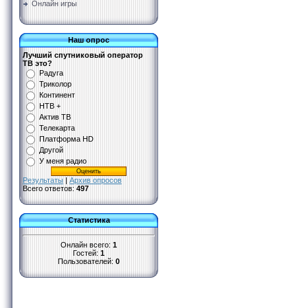
Онлайн игры
Наш опрос
Лучший спутниковый оператор
ТВ это?
Радуга
Триколор
Континент
НТВ +
Актив ТВ
Телекарта
Платформа HD
Другой
У меня радио
Результаты
|
Архив опросов
Всего ответов:
497
Статистика
Онлайн всего:
1
Гостей:
1
Пользователей:
0