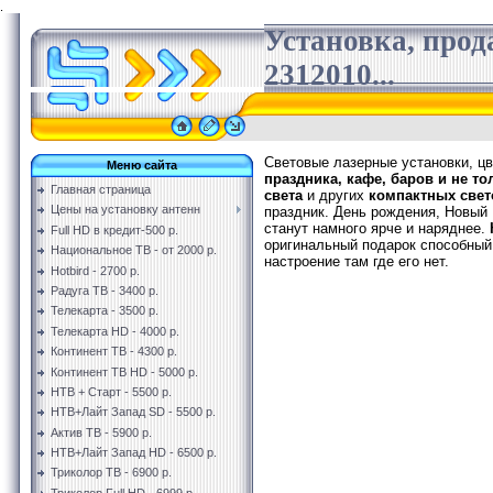
.
Установка, прод
2312010...
Световые лазерные установки, ц
Меню сайта
праздника, кафе, баров и не то
Главная страница
света
и других
компактных свет
Цены на установку антенн
праздник. День рождения, Новый 
станут намного ярче и наряднее.
Full HD в кредит-500 р.
оригинальный подарок способный
Национальное ТВ - от 2000 р.
настроение там где его нет.
Hotbird - 2700 р.
Радуга ТВ - 3400 р.
Телекарта - 3500 р.
Телекарта HD - 4000 р.
Континент ТВ - 4300 р.
Континент ТВ HD - 5000 р.
НТВ + Старт - 5500 р.
НТВ+Лайт Запад SD - 5500 р.
Актив ТВ - 5900 р.
НТВ+Лайт Запад HD - 6500 р.
Триколор ТВ - 6900 р.
Триколор Full HD - 6999 р.