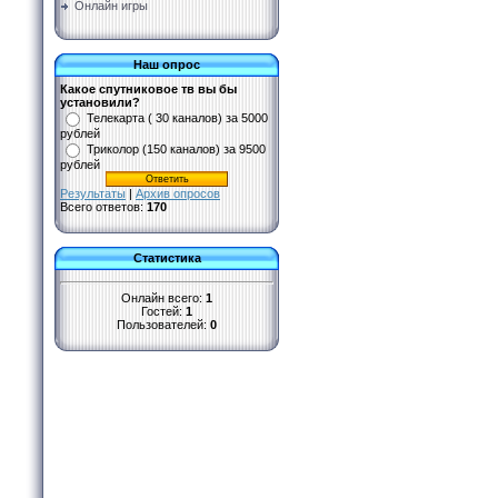
Онлайн игры
Наш опрос
Какое спутниковое тв вы бы
установили?
Телекарта ( 30 каналов) за 5000
рублей
Триколор (150 каналов) за 9500
рублей
Результаты
|
Архив опросов
Всего ответов:
170
Статистика
Онлайн всего:
1
Гостей:
1
Пользователей:
0