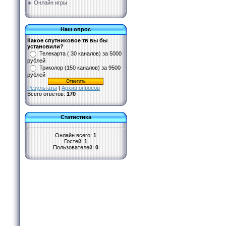
Онлайн игры
Наш опрос
Какое спутниковое тв вы бы
установили?
Телекарта ( 30 каналов) за 5000
рублей
Триколор (150 каналов) за 9500
рублей
Результаты
|
Архив опросов
Всего ответов:
170
Статистика
Онлайн всего:
1
Гостей:
1
Пользователей:
0