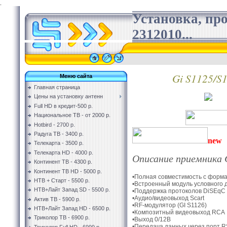
.
Установка, пр
2312010...
Gi S1125/S
Меню сайта
Главная страница
Цены на установку антенн
Full HD в кредит-500 р.
Национальное ТВ - от 2000 р.
Hotbird - 2700 р.
Радуга ТВ - 3400 р.
new
Телекарта - 3500 р.
Телекарта HD - 4000 р.
Описание приемника 
Континент ТВ - 4300 р.
Континент ТВ HD - 5000 р.
•Полная совместимость с форм
НТВ + Старт - 5500 р.
•Встроенный модуль условного 
НТВ+Лайт Запад SD - 5500 р.
•Поддержка протоколов DiSEqC 1
•Аудио/видеовыход Scart
Актив ТВ - 5900 р.
•RF-модулятор (GI S1126)
НТВ+Лайт Запад HD - 6500 р.
•Композитный видеовыход RCA
Триколор ТВ - 6900 р.
•Выход 0/12В
•Передача данных через порт R
Триколор Full HD - 6999 р.