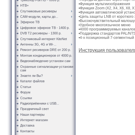
•Функция мультиизображения
НТВ+
•Функция Zoom (X2, X4, X6, X8, 
Спутниковые ресиверы
•Функция автоматической устан
•Цепь защиты LNB от короткого
CAM-модули, карты до...
•Высокочувствительный малош
Эфирное ТВ
•Удобное многоязычное меню
Цифровое эфирное ТВ - 1400 р.
•4000 программируемых канало
•Поддержка стандартов PAL/NT
DVB T2 ресиверы - 1300 р.
•4-х позиционный 7-сегментный
Спутниковый интернет KiteNet
Антенны 3G, 4G и Wi-...
Инструкция пользователя
Ремонт ресиверов DRE от 200 р.
Монтаж кондиционеров от 4000 р.
Видеонаблюдение-установи сам
Охранные сигнализации-установи
сам
Знаете ли Вы?
Каталог файлов
Статьи
Форум
Ссылки
Радиоприёмники с USB...
Праздничный свет
Наши партнеры
Интернет магазин
Доставка
Контакты