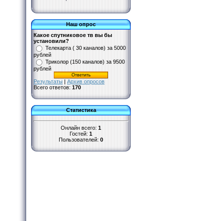
Наш опрос
Какое спутниковое тв вы бы
установили?
Телекарта ( 30 каналов) за 5000
рублей
Триколор (150 каналов) за 9500
рублей
Результаты
|
Архив опросов
Всего ответов:
170
Статистика
Онлайн всего:
1
Гостей:
1
Пользователей:
0