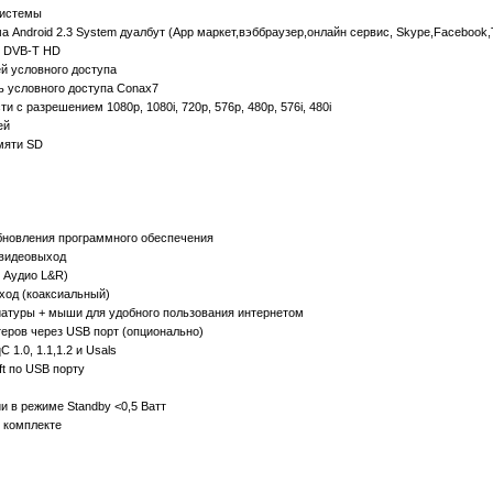
системы
 Android 2.3 System дуалбут (App маркет,вэббраузер,онлайн сервис, Skype,Facebook,Tw
и DVB-T HD
ей условного доступа
ь условного доступа Conax7
и с разрешением 1080p, 1080i, 720p, 576p, 480p, 576i, 480i
ей
мяти SD
обновления программного обеспечения
 видеовыход
 Аудио L&R)
ыход (коаксиальный)
иатуры + мыши для удобного пользования интернетом
еров через USB порт (опционально)
 1.0, 1.1,1.2 и Usals
ft по USB порту
и в режиме Standby <0,5 Ватт
в комплекте