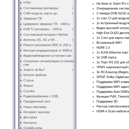
НТВ+
На базе от Open PLI 
Спутниковые ресиверы
Операционная система
3 тюнера DVB-S2/S2 
CAM-модули, карты до...
1x слот CI для модул
Эфирное ТВ
1x встроенный модул
Цифровое эфирное ТВ - 1400 р.
Видео высокой четкост
DVB T2 ресиверы - 1300 р.
High End OLED диспл
Спутниковый интернет KiteNet
1x Слот для карты па
Антенны 3G, 4G и Wi-...
Встроенный WIFI
Ремонт ресиверов DRE от 200 р.
HDMI 1.3
Монтаж кондиционеров от 4000 р.
1x RJ45 Ethernet порт
Видеонаблюдение-установи сам
3x USB порта
Охранные сигнализации-установи
1x Порт RS 232 для 
сам
YPbPr компонентный
Знаете ли Вы?
3x RCA выход (Видео,
Каталог файлов
SPDIF Dolby Digital в
Статьи
Поддержка WIFI клав
Форум
Поддержка WIFI адапт
Ссылки
Поддержка Auto DiSEqC
Радиоприёмники с USB...
Функции PVR, Timeshi
Поддержка 3D
Праздничный свет
Расход электроэнерги
Наши партнеры
HDMI и Scart кабели 
Интернет магазин
Доставка
Контакты
Онлайн игры