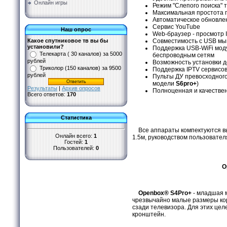
Онлайн игры
Режим "Слепого поиска" 
Максимальная простота 
Автоматическое обновлен
Сервис YouTube
Наш опрос
Web-браузер - просмотр I
Какое спутниковое тв вы бы
Совместимость с USB мы
установили?
Поддержка USB-WiFi моду
Телекарта ( 30 каналов) за 5000
беспроводным сетям
рублей
Возможность установки д
Триколор (150 каналов) за 9500
Поддержка IPTV сервисов
рублей
Пульты ДУ превосходного
модели
S6pro+
)
Результаты
|
Архив опросов
Полноценная и качестве
Всего ответов:
170
Статистика
Все аппараты компектуются в
Онлайн всего:
1
1.5м, руководством пользовател
Гостей:
1
Пользователей:
0
O
Openbox® S4Pro+
- младшая м
чрезвычайно малые размеры ко
сзади телевизора. Для этих це
кронштейн.