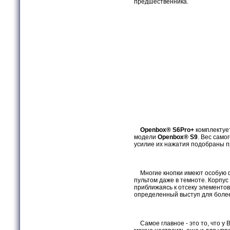
предшественника.
Openbox® S6Pro+
комплектует
модели
Openbox® S9
. Вес само
усилие их нажатия подобраны п
Многие кнопки имеют особую ф
пультом даже в темноте. Корпу
приближаясь к отсеку элементов
определенный выступ для более
Самое главное - это то, что у 