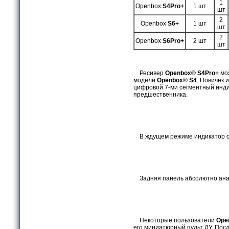
1
Openbox
S4Pro+
1 шт
шт
2
Openbox
S6+
1 шт
шт
2
Openbox
S6Pro+
2 шт
шт
Ресивер
Openbox® S4Pro+
мо
модели
Openbox® S4
. Новичек
цифровой 7-ми сегментный индик
предшественника.
В ждущем режиме индикатор о
Задняя панель абсолютно ана
Некоторые пользователи
Ope
его миниатюрный пульт ДУ. Пос