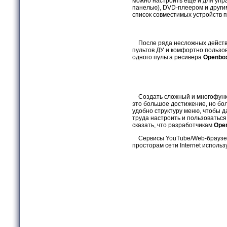
можно настроить еще и для упр
панелью), DVD-плеером и други
список совместимых устройств п
После ряда несложных действи
пультов ДУ и комфортно пользо
одного пульта ресивера
Openbo
Создать сложный и многофунк
это большое достижение, но бо
удобно структуру меню, чтобы 
труда настроить и пользоватьс
сказать, что разработчикам
Open
Сервисы YouTube/Web-браузер
просторам сети Internet использ