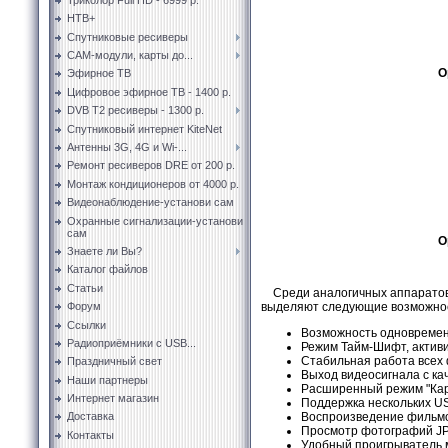
НТВ+
Спутниковые ресиверы
CAM-модули, карты до...
O
Эфирное ТВ
Цифровое эфирное ТВ - 1400 р.
DVB T2 ресиверы - 1300 р.
Спутниковый интернет KiteNet
Антенны 3G, 4G и Wi-...
Ремонт ресиверов DRE от 200 р.
Монтаж кондиционеров от 4000 р.
Видеонаблюдение-установи сам
Охранные сигнализации-установи
сам
O
Знаете ли Вы?
Каталог файлов
Статьи
Среди аналогичных аппарато
выделяют следующие возможно
Форум
Ссылки
Возможность одновременн
Радиоприёмники с USB...
Режим Тайм-Шифт, актив
Стабильная работа всех
Праздничный свет
Выход видеосигнала с ка
Наши партнеры
Расширенный режим "Карт
Интернет магазин
Поддержка нескольких U
Воспроизведение фильмов
Доставка
Просмотр фотографий JP
Контакты
Удобный проигрыватель 