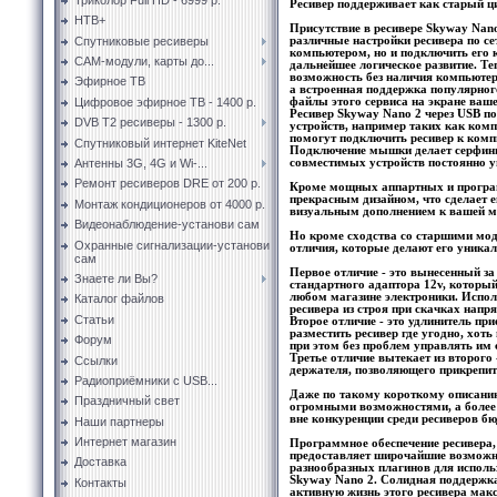
Ресивер поддерживает как старый 
НТВ+
Присутствие в ресивере Skyway Nan
Спутниковые ресиверы
различные настройки ресивера по с
компьютером, но и подключить его к
CAM-модули, карты до...
дальнейшее логическое развитие. Те
возможность без наличия компьютер
Эфирное ТВ
а встроенная поддержка популярного
Цифровое эфирное ТВ - 1400 р.
файлы этого сервиса на экране ваше
Ресивер Skyway Nano 2 через USB п
DVB T2 ресиверы - 1300 р.
устройств, например таких как ко
помогут подключить ресивер к комп
Спутниковый интернет KiteNet
Подключение мышки делает серфинг
Антенны 3G, 4G и Wi-...
совместимых устройств постоянно у
Ремонт ресиверов DRE от 200 р.
Кроме мощных аппартных и програ
прекрасным дизайном, что сделает 
Монтаж кондиционеров от 4000 р.
визуальным дополнением к вашей ме
Видеонаблюдение-установи сам
Но кроме сходства со старшими мод
Охранные сигнализации-установи
отличия, которые делают его уника
сам
Первое отличие - это вынесенный за
Знаете ли Вы?
стандартного адаптора 12v, который
любом магазине электроники. Испол
Каталог файлов
ресивера из строя при скачках напр
Статьи
Второе отличие - это удлинитель пр
разместить ресивер где угодно, хоть
Форум
при этом без проблем управлять им 
Третье отличие вытекает из второго
Ссылки
держателя, позволяющего прикрепить
Радиоприёмники с USB...
Даже по такому короткому описанию
Праздничный свет
огромными возможностями, а более 
вне конкуренции среди ресиверов бю
Наши партнеры
Интернет магазин
Программное обеспечение ресивера,
предоставляет широчайшие возможно
Доставка
разнообразных плагинов для испол
Skyway Nano 2. Солидная поддержк
Контакты
активную жизнь этого ресивера мак