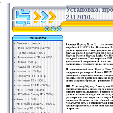
.
Установка, пр
2312010...
Меню сайта
Главная страница
Ресивер Skyway Nano 2 — это совме
корейской FORTIS Inc. Компания S
Цены на установку антенн
распространение этого продукта на 
Full HD в кредит-500 р.
Skyway Nano 2 воплотил в себе все 
Skyway Nano и Skyway Light. От Sky
Национальное ТВ - от 2000 р.
передней панели, 2-мя портами USB
увеличенной оперативной памятью с 
Hotbird - 2700 р.
расширить мультимедийные возможн
Радуга ТВ - 3400 р.
На сегодняшний день Skyway Nano 2
Телекарта - 3500 р.
цифровых ресиверов Skyway HDTV. 
размером с карманную книгу (ширина
Телекарта HD - 4000 р.
многим своим возможностям не толь
Континент ТВ - 4300 р.
своих старших братьев - ресиверы Sk
Континент ТВ HD - 5000 р.
HDTV ресивер Skyway Nano 2, как Dro
производительном процессоре с ра
НТВ + Старт - 5500 р.
низким тепловыделением. Ресивер п
НТВ+Лайт Запад SD - 5500 р.
распростаненных видео форматов,
ресивера высокоскоростного порта 
Актив ТВ - 5900 р.
носители. Наличие порта Ethernet д
локальную сеть и обмениваться фа
НТВ+Лайт Запад HD - 6500 р.
процессор ресивера позволяет прои
Триколор ТВ - 6900 р.
скоростью.
Триколор Full HD - 6999 р.