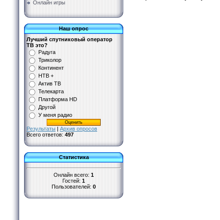
Онлайн игры
Наш опрос
Лучший спутниковый оператор
ТВ это?
Радуга
Триколор
Континент
НТВ +
Актив ТВ
Телекарта
Платформа HD
Другой
У меня радио
Результаты
|
Архив опросов
Всего ответов:
497
Статистика
Онлайн всего:
1
Гостей:
1
Пользователей:
0