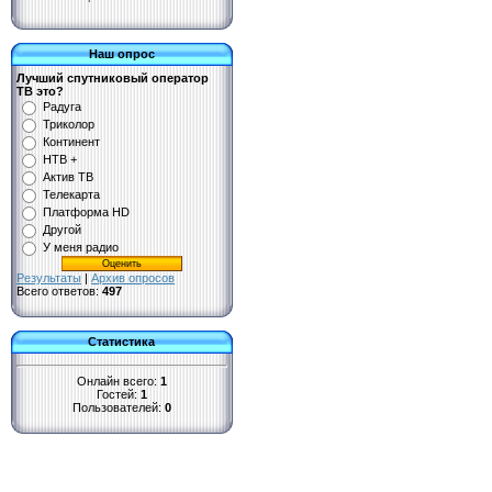
Наш опрос
Лучший спутниковый оператор
ТВ это?
Радуга
Триколор
Континент
НТВ +
Актив ТВ
Телекарта
Платформа HD
Другой
У меня радио
Результаты
|
Архив опросов
Всего ответов:
497
Статистика
Онлайн всего:
1
Гостей:
1
Пользователей:
0