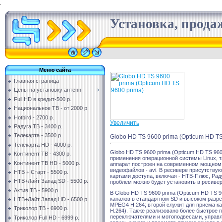
.
Установка, продаж
Меню сайта
Главная страница
Цены на установку антенн
Full HD в кредит-500 р.
Национальное ТВ - от 2000 р.
Hotbird - 2700 р.
Увеличить
Радуга ТВ - 3400 р.
Телекарта - 3500 р.
Globo HD TS 9600 prima (Opticum HD TS
Телекарта HD - 4000 р.
Globo HD TS 9600 prima (Opticum HD TS 96
Континент ТВ - 4300 р.
применения операционной системы Linux, т
Континент ТВ HD - 5000 р.
аппарат построен на современном мощном 
видеофайлов - avi. В ресивере присутству
НТВ + Старт - 5500 р.
картами доступа, включая - НТВ-Плюс, Рад
НТВ+Лайт Запад SD - 5500 р.
проблем можно будет установить в ресиве
Актив ТВ - 5900 р.
В Globo HD TS 9600 prima (Opticum HD TS 
каналов в стандартном SD и высоком разр
НТВ+Лайт Запад HD - 6500 р.
MPEG4 H.264; второй служит для приема к
Триколор ТВ - 6900 р.
H.264). Также реализовано более быстрое 
переключателями и мотоподвесами, управля
Триколор Full HD - 6999 р.