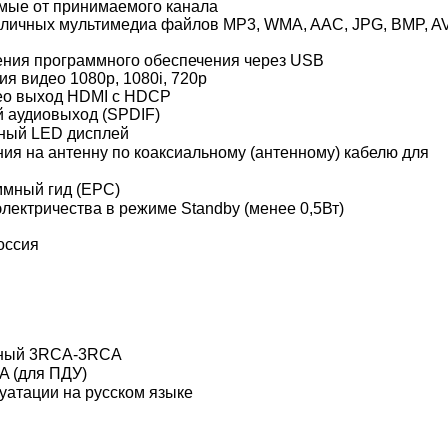
мые от принимаемого канала
личных мультимедиа файлов MP3, WMA, AAC, JPG, BMP, AV
ния программного обеспечения через USB
я видео 1080p, 1080i, 720p
ео выход HDMI с HDCP
 аудиовыход (SPDIF)
ный LED дисплей
ия на антенну по коаксиальному (антенному) кабелю для
мный гид (ЕРС)
лектричества в режиме Standby (менее 0,5Вт)
оссия
ьный 3RCA-3RCA
A (для ПДУ)
уатации на русском языке