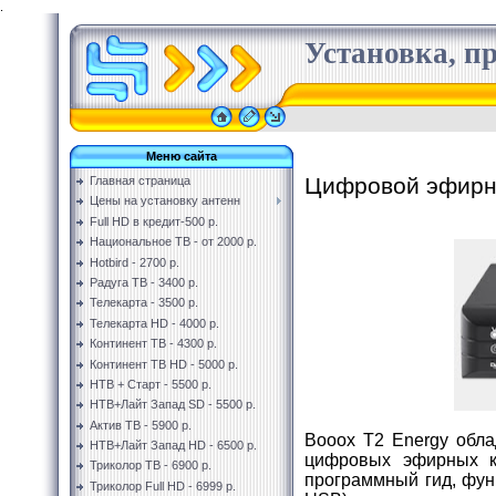
.
Установка, пр
Меню сайта
Цифровой эфирн
Главная страница
Цены на установку антенн
Full HD в кредит-500 р.
Национальное ТВ - от 2000 р.
Hotbird - 2700 р.
Радуга ТВ - 3400 р.
Телекарта - 3500 р.
Телекарта HD - 4000 р.
Континент ТВ - 4300 р.
Континент ТВ HD - 5000 р.
НТВ + Старт - 5500 р.
НТВ+Лайт Запад SD - 5500 р.
Актив ТВ - 5900 р.
Вооох Т2 Energy обл
НТВ+Лайт Запад HD - 6500 р.
цифровых эфирных к
Триколор ТВ - 6900 р.
программный гид, фун
Триколор Full HD - 6999 р.