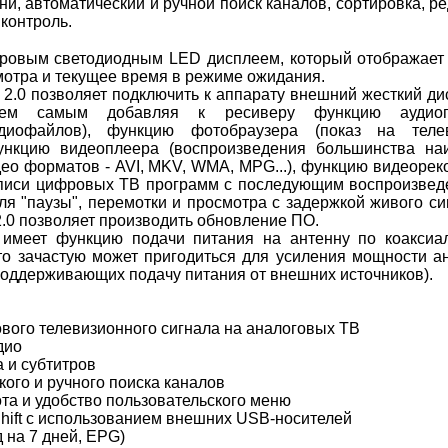
ни, автоматический и ручной поиск каналов, сортировка, р
 контроль.
ровым светодиодным LED дисплеем, который отображает
мотра и текущее время в режиме ожидания.
0 позволяет подключить к аппарату внешний жесткий дис
ем самым добавляя к ресиверу функцию аудиоп
удиофайлов), функцию фотобраузера (показ на теле
ункцию видеоплеера (воспроизведения большинства на
ео форматов - AVI, MKV, WMA, MPG...), функцию видеорек
аписи цифровых ТВ программ с последующим воспроизвед
(для "паузы", перемотки и просмотра с задержкой живого си
2.0 позволяет производить обновление ПО.
еет функцию подачи питания на антенну по коаксиа
что зачастую может пригодиться для усиления мощности а
поддерживающих подачу питания от внешних источников).
вого телевизионного сигнала на аналоговых ТВ
дио
 и субтитров
ого и ручного поиска каналов
та и удобство пользовательского меню
hift с использованием внешних USB-носителей
 на 7 дней, EPG)