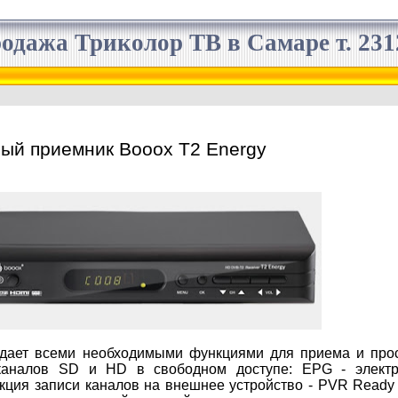
одажа Триколор ТВ в Самаре т. 2312
ый приемник Booox T2 Energy
адает всеми необходимыми функциями для приема и про
аналов SD и HD в свободном доступе: EPG - элект
кция записи каналов на внешнее устройство - PVR Ready 