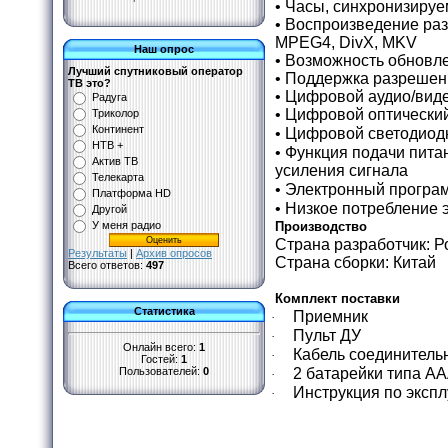
•
Часы, синхронизируе
•
Воспроизведение раз
MPEG4, DivX, MKV
Наш опрос
•
Возможность обновле
Лучший спутниковый оператор
•
Поддержка разрешени
ТВ это?
•
Цифровой аудио/вид
Радуга
•
Цифровой оптический
Триколор
Континент
•
Цифровой светодиод
НТВ +
•
Функция подачи питан
Актив ТВ
усиления сигнала
Телекарта
•
Электронный програм
Платформа HD
•
Низкое потребление э
Другой
У меня радио
Производство
Страна разработчик: Р
Результаты
|
Архив опросов
Страна сборки: Китай
Всего ответов:
497
Комплект поставки
Статистика
Приемник
·
Пульт ДУ
·
Онлайн всего:
1
Кабель соединител
·
Гостей:
1
Пользователей:
0
2 батарейки типа AA
·
Инструкция по экспл
·