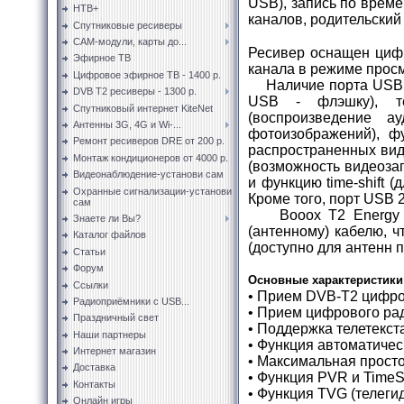
USB), запись по време
НТВ+
каналов, родительский
Спутниковые ресиверы
CAM-модули, карты до...
Ресивер оснащен циф
Эфирное ТВ
канала в режиме прос
Цифровое эфирное ТВ - 1400 р.
Наличие порта USB 2.
DVB T2 ресиверы - 1300 р.
USB - флэшку), т
Спутниковый интернет KiteNet
(воспроизведение а
Антенны 3G, 4G и Wi-...
фотоизображений), ф
Ремонт ресиверов DRE от 200 р.
распространенных вид
Монтаж кондиционеров от 4000 р.
(возможность видеоз
Видеонаблюдение-установи сам
и функцию time-shift 
Охранные сигнализации-установи
Кроме того, порт USB 
сам
Вооох Т2 Energy им
Знаете ли Вы?
(антенному) кабелю, 
Каталог файлов
(доступно для антенн 
Статьи
Форум
Основные характеристики
Ссылки
• Прием DVB-T2 цифро
Радиоприёмники с USB...
•
Прием цифрового ра
Праздничный свет
•
Поддержка телетекста
Наши партнеры
•
Функция автоматическ
Интернет магазин
•
Максимальная просто
Доставка
•
Функция PVR и TimeS
Контакты
•
Функция TVG (телегид
Онлайн игры