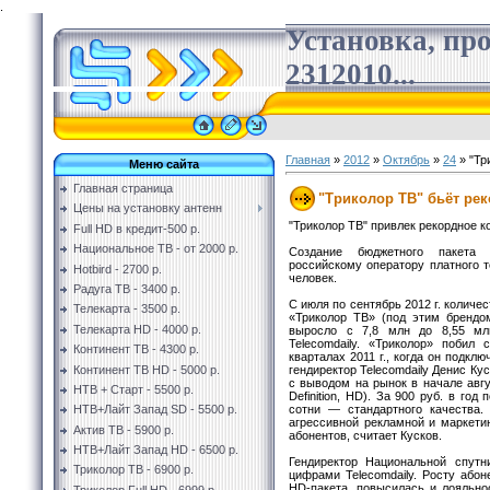
.
Установка, пр
2312010...
Главная
»
2012
»
Октябрь
»
24
» "Тр
Меню сайта
Главная страница
"Триколор ТВ" бьёт ре
Цены на установку антенн
"Триколор ТВ" привлек рекордное к
Full HD в кредит-500 р.
Национальное ТВ - от 2000 р.
Создание бюджетного пакета 
российскому оператору платного т
Hotbird - 2700 р.
человек.
Радуга ТВ - 3400 р.
С июля по сентябрь 2012 г. количе
Телекарта - 3500 р.
«Триколор ТВ» (под этим брендом
Телекарта HD - 4000 р.
выросло с 7,8 млн до 8,55 млн
Telecomdaily. «Триколор» побил 
Континент ТВ - 4300 р.
кварталах 2011 г., когда он подкл
Континент ТВ HD - 5000 р.
гендиректор Telecomdaily Денис Ку
с выводом на рынок в начале авгус
НТВ + Старт - 5500 р.
Definition, HD). За 900 руб. в го
сотни — стандартного качества.
НТВ+Лайт Запад SD - 5500 р.
агрессивной рекламной и маркети
Актив ТВ - 5900 р.
абонентов, считает Кусков.
НТВ+Лайт Запад HD - 6500 р.
Гендиректор Национальной спутн
Триколор ТВ - 6900 р.
цифрами Telecomdaily. Росту або
HD-пакета, повысилась и лояльно
Триколор Full HD - 6999 р.