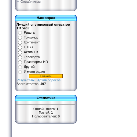
Онлайн игры
Наш опрос
Лучший спутниковый оператор
ТВ это?
Радуга
Триколор
Континент
НТВ +
Актив ТВ
Телекарта
Платформа HD
Другой
У меня радио
Результаты
|
Архив опросов
Всего ответов:
497
Статистика
Онлайн всего:
1
Гостей:
1
Пользователей:
0