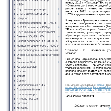
началу 2013 г. «Триколор ТВ», по 
НТВ+
HD-пакетов до 1 млн. А средний д
рассчитывает с учетом не толь
Спутниковые ресиверы
вырасти в 2012 г. с прошлогодних 
CAM-модули, карты до...
HDTV и другим платным сервисам,
Эфирное ТВ
Конкуренты «Триколора» считают 
Цифровое эфирное ТВ - 1400 р.
четкость изображения не сти
представитель «Ростелекома» (2-е
DVB T2 ресиверы - 1300 р.
ТВ после «Триколора»). Бизнес «
Спутниковый интернет KiteNet
телеприставок, утверждает пре
«Триколор» агрессивно набирает
Антенны 3G, 4G и Wi-...
монетизировать этих подписчиков
Ремонт ресиверов DRE от 200 р.
«Ведомостей»: клиенты просто 
небольшим количеством бесплатны
Монтаж кондиционеров от 4000 р.
"Триколор ТВ" — поставщик усл
Видеонаблюдение-установи сам
Макаров.
Охранные сигнализации-установи
сам
Бизнес-план «Триколора» предусма
ежегодно подключать не менее 2 м
Знаете ли Вы?
задачу непростой — придется кон
Каталог файлов
телеком холдингом», «Орион экспре
ценовое преимущество: его подпи
Статьи
абонентская плата составляет в сре
Форум
Ссылки
Радиоприёмники с USB...
Просмотров
:
1043
|
Добавил
:
antena
|
Теги
:
прогноз Челси Ман Сити
,
Бесплатный Рос
Праздничный свет
несчастный случай (2012)
,
любовь от все
Наши партнеры
Всего комментариев
:
0
Интернет магазин
Доставка
Добавлять комментарии могу
Контакты
[
Р