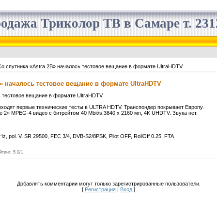
одажа Триколор ТВ в Самаре т. 2312
о спутника «Astra 2B» началось тестовое вещание в формате UltraHDTV
B» началось тестовое вещание в формате UltraHDTV
ь тестовое вещание в формате UltraHDTV
проходят первые технические тесты в ULTRA HDTV. Транспондер покрывает Европу.
e 2» MPEG-4 видео с битрейтом 40 Mbit/s,3840 x 2160 мп, 4K UHDTV. Звука нет.
GHz, pol. V, SR 29500, FEC 3/4, DVB-S2/8PSK, Pilot OFF, RollOff 0.25, FTA
йтинг
:
5.0
/
1
Добавлять комментарии могут только зарегистрированные пользователи.
[
Регистрация
|
Вход
]