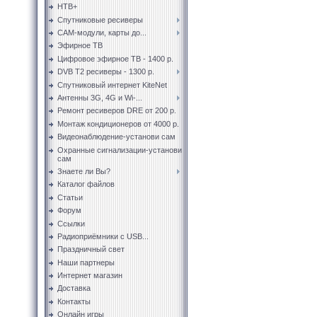
НТВ+
Спутниковые ресиверы
CAM-модули, карты до...
Эфирное ТВ
Цифровое эфирное ТВ - 1400 р.
DVB T2 ресиверы - 1300 р.
Спутниковый интернет KiteNet
Антенны 3G, 4G и Wi-...
Ремонт ресиверов DRE от 200 р.
Монтаж кондиционеров от 4000 р.
Видеонаблюдение-установи сам
Охранные сигнализации-установи
сам
Знаете ли Вы?
Каталог файлов
Статьи
Форум
Ссылки
Радиоприёмники с USB...
Праздничный свет
Наши партнеры
Интернет магазин
Доставка
Контакты
Онлайн игры