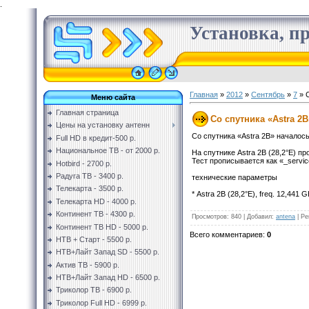
.
Установка, пр
Главная
»
2012
»
Сентябрь
»
7
» С
Меню сайта
Главная страница
Со спутника «Astra 2
Цены на установку антенн
Со спутника «Astra 2B» началос
Full HD в кредит-500 р.
Национальное ТВ - от 2000 р.
На спутнике Astra 2B (28,2°E) 
Тест прописывается как «_servic
Hotbird - 2700 р.
Радуга ТВ - 3400 р.
технические параметры
Телекарта - 3500 р.
* Astra 2B (28,2°E), freq. 12,441 
Телекарта HD - 4000 р.
Континент ТВ - 4300 р.
Просмотров
:
840
|
Добавил
:
antena
|
Ре
Континент ТВ HD - 5000 р.
Всего комментариев
:
0
НТВ + Старт - 5500 р.
НТВ+Лайт Запад SD - 5500 р.
Актив ТВ - 5900 р.
НТВ+Лайт Запад HD - 6500 р.
Триколор ТВ - 6900 р.
Триколор Full HD - 6999 р.