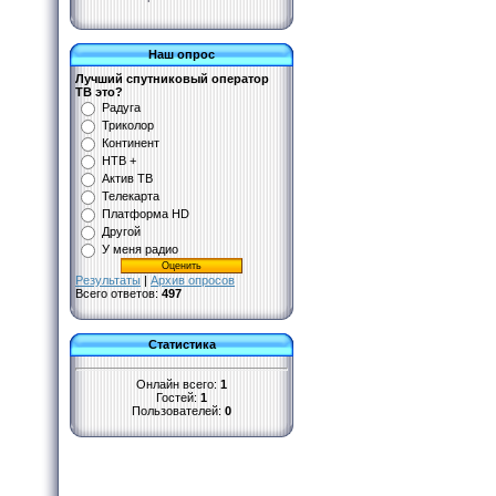
Наш опрос
Лучший спутниковый оператор
ТВ это?
Радуга
Триколор
Континент
НТВ +
Актив ТВ
Телекарта
Платформа HD
Другой
У меня радио
Результаты
|
Архив опросов
Всего ответов:
497
Статистика
Онлайн всего:
1
Гостей:
1
Пользователей:
0