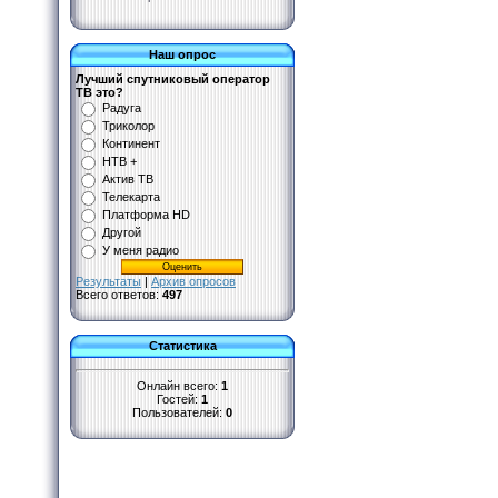
Наш опрос
Лучший спутниковый оператор
ТВ это?
Радуга
Триколор
Континент
НТВ +
Актив ТВ
Телекарта
Платформа HD
Другой
У меня радио
Результаты
|
Архив опросов
Всего ответов:
497
Статистика
Онлайн всего:
1
Гостей:
1
Пользователей:
0