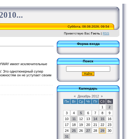
010...
Суббота, 08.08.2026, 09:54
Приветствую Вас
Гость
|
RSS
Форма входа
Поиск
SKYWAY имеет исключительные
. Это однотюнерный супер
можностям он не уступает своим
Календарь
«
Декабрь 2012
»
Пн
Вт
Ср
Чт
Пт
Сб
Вс
1
2
3
4
5
6
7
8
9
10
11
12
13
14
15
16
17
18
19
20
21
22
23
24
25
26
27
28
29
30
31