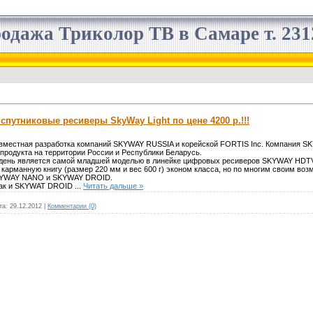
одажа Триколор ТВ в Самаре т. 2312
спутниковые ресиверы SkyWay Light по цене 4200 р.!!!
вместная разработка компаний SKYWAY RUSSIA и корейской FORTIS Inc. Компания 
 продукта на территории России и Республики Беларусь.
день является самой младшей моделью в линейке цифровых ресиверов SKYWAY HDTV
карманную книгу (размер 220 мм и вес 600 г) эконом класса, но по многим своим воз
KYWAY NANO и SKYWAY DROID.
как и SKYWAT DROID
...
Читать дальше »
та:
29.12.2012
|
Комментарии (0)