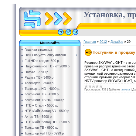
.
Установка, пр
Главная
»
2012
»
Декабрь
»
29
Меню сайта
Главная страница
Поступили в продажу 
Цены на установку антенн
Full HD в кредит-500 р.
Ресивер SKYWAY LIGHT - это со
права на распространение этого
Национальное ТВ - от 2000 р.
SKYWAY LIGHT на сегодняшний 
Hotbird - 2700 р.
компактный ресивер размером с 
старшим братьям ресиверам S
Радуга ТВ - 3400 р.
HDTV ресивер SKYWAY LIGHT, 
Телекарта - 3500 р.
Телекарта HD - 4000 р.
Просмотров:
732
|
Добавил:
antena
|
Да
Континент ТВ - 4300 р.
Континент ТВ HD - 5000 р.
НТВ + Старт - 5500 р.
НТВ+Лайт Запад SD - 5500 р.
Актив ТВ - 5900 р.
НТВ+Лайт Запад HD - 6500 р.
Триколор ТВ - 6900 р.
Триколор Full HD - 6999 р.