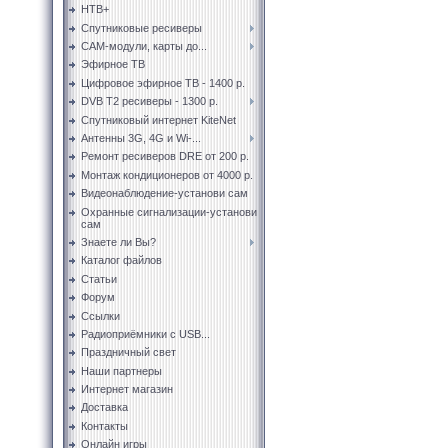
НТВ+
Спутниковые ресиверы
CAM-модули, карты до...
Эфирное ТВ
Цифровое эфирное ТВ - 1400 р.
DVB T2 ресиверы - 1300 р.
Спутниковый интернет KiteNet
Антенны 3G, 4G и Wi-...
Ремонт ресиверов DRE от 200 р.
Монтаж кондиционеров от 4000 р.
Видеонаблюдение-установи сам
Охранные сигнализации-установи
сам
Знаете ли Вы?
Каталог файлов
Статьи
Форум
Ссылки
Радиоприёмники с USB...
Праздничный свет
Наши партнеры
Интернет магазин
Доставка
Контакты
Онлайн игры