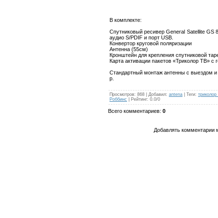
В комплекте:
Спутниковый ресивер General Satellite G
аудио S/PDIF и порт USB.
Конвертор круговой поляризации
Антенна (55см)
Кронштейн для крепления спутниковой тар
Карта активации пакетов «Триколор ТВ» с
Стандартный монтаж антенны с выездом и 
р.
Просмотров
:
868
|
Добавил
:
antena
|
Теги
:
триколор
Роббинс
|
Рейтинг
:
0.0
/
0
Всего комментариев
:
0
Добавлять комментарии м