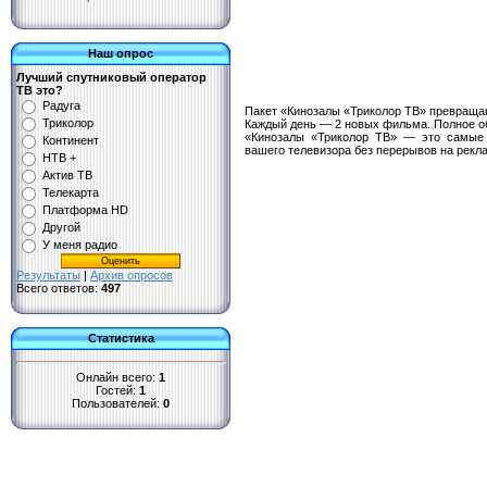
Наш опрос
Лучший спутниковый оператор
ТВ это?
Радуга
Пакет «Кинозалы «Триколор ТВ» превраща
Триколор
Каждый день — 2 новых фильма. Полное о
«Кинозалы «Триколор ТВ» — это самые
Континент
вашего телевизора без перерывов на рекл
НТВ +
Актив ТВ
Телекарта
Платформа HD
Другой
У меня радио
Результаты
|
Архив опросов
Всего ответов:
497
Статистика
Онлайн всего:
1
Гостей:
1
Пользователей:
0