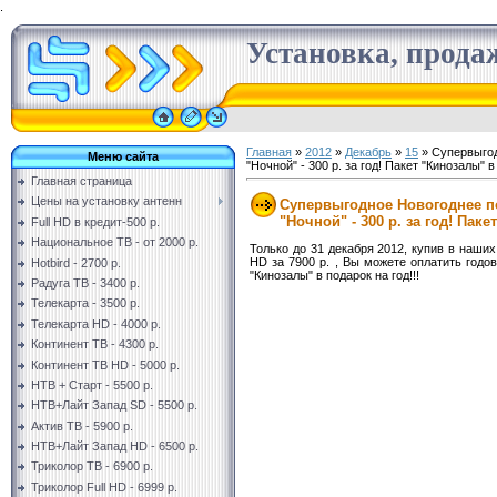
.
Установка, продаж
Главная
»
2012
»
Декабрь
»
15
» Супервыгод
Меню сайта
"Ночной" - 300 р. за год! Пакет "Кинозалы" в 
Главная страница
Цены на установку антенн
Супервыгодное Новогоднее по
"Ночной" - 300 р. за год! Паке
Full HD в кредит-500 р.
Национальное ТВ - от 2000 р.
Только до 31 декабря 2012, купив в наших
HD за 7900 р. , Вы можете оплатить годов
Hotbird - 2700 р.
"Кинозалы" в подарок на год!!!
Радуга ТВ - 3400 р.
Телекарта - 3500 р.
Телекарта HD - 4000 р.
Континент ТВ - 4300 р.
Континент ТВ HD - 5000 р.
НТВ + Старт - 5500 р.
НТВ+Лайт Запад SD - 5500 р.
Актив ТВ - 5900 р.
НТВ+Лайт Запад HD - 6500 р.
Триколор ТВ - 6900 р.
Триколор Full HD - 6999 р.