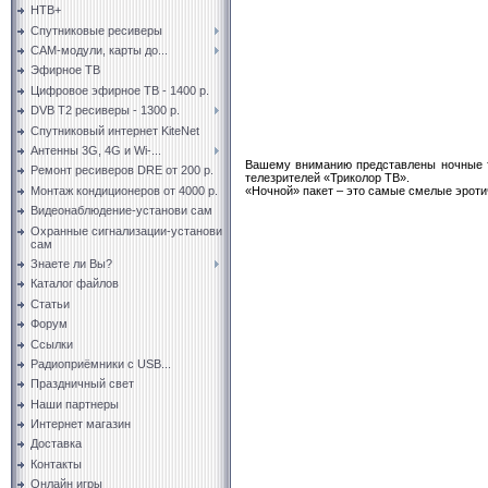
НТВ+
Спутниковые ресиверы
CAM-модули, карты до...
Эфирное ТВ
Цифровое эфирное ТВ - 1400 р.
DVB T2 ресиверы - 1300 р.
Спутниковый интернет KiteNet
Антенны 3G, 4G и Wi-...
Вашему вниманию представлены ночные т
Ремонт ресиверов DRE от 200 р.
телезрителей «Триколор ТВ».
«Ночной» пакет – это самые смелые эроти
Монтаж кондиционеров от 4000 р.
Видеонаблюдение-установи сам
Охранные сигнализации-установи
сам
Знаете ли Вы?
Каталог файлов
Статьи
Форум
Ссылки
Радиоприёмники с USB...
Праздничный свет
Наши партнеры
Интернет магазин
Доставка
Контакты
Онлайн игры