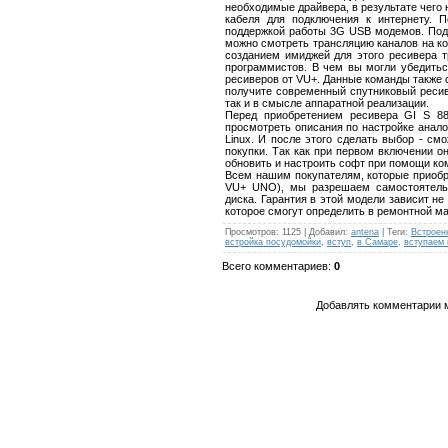
необходимые драйвера, в результате чего
кабеля для подключения к интернету. 
поддержкой работы 3G USB модемов. Подд
можно смотреть трансляцию каналов на ко
созданием имиджей для этого ресивера т
программистов. В чем вы могли убедитьс
ресиверов от VU+. Данные команды также 
получите современный спутниковый ресив
так и в смысле аппаратной реализации.
Перед приобретением ресивера GI S 88
просмотреть описания по настройке анало
Linux. И после этого сделать выбор - см
покупки. Так как при первом включении о
обновить и настроить софт при помощи ко
Всем нашим покупателям, которые приобре
VU+ UNO), мы разрешаем самостоятельн
диска. Гарантия в этой модели зависит не
которое смогут определить в ремонтной ма
Просмотров
:
1125
|
Добавил
:
antena
|
Теги
:
Встроен
встройка посудомойки
,
вступ
,
в Самаре
,
вступаем 
Всего комментариев
:
0
Добавлять комментарии м