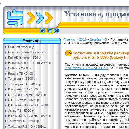
.
Установка, продаж
Главная
»
2012
»
Декабрь
»
5
» Поступили в
Меню сайта
и GI S 8895 (Galaxy Innovations S 8895 / VU
Главная страница
Цены на установку антенн
Поступили в продажу ресивер
рублей. и GI S 8895 (Galaxy In
Full HD в кредит-500 р.
Национальное ТВ - от 2000 р.
Поступили в продажу ресиверы премиу
Innovations S 8895 / VU+ UNO
) за 11500 руб
Hotbird - 2700 р.
Радуга ТВ - 3400 р.
SKYWAY DROID
- Это двухтюнерный рес
кабельные и тюнера для приема цифрово
Телекарта - 3500 р.
популярному принципу Plug and Play и не
Телекарта HD - 4000 р.
замене тюнеров значительно расширяют 
уникальным продуктом на рынке качеств
Континент ТВ - 4300 р.
отличии от своих предшественников, 
Континент ТВ HD - 5000 р.
расширенными возможностями мультиме
наиболее распространенных видео форма
НТВ + Старт - 5500 р.
внутрь ресивера миниатюрного и тихого же
НТВ+Лайт Запад SD - 5500 р.
воспроизводить на ресивере большую ча
неограниченное количество программ. Но 
Актив ТВ - 5900 р.
высокоскоростных USB 2.0 портов и порт
НТВ+Лайт Запад HD - 6500 р.
носителей. Наличие порта Ethernet дает
обмениваться файлами со всеми устро
Триколор ТВ - 6900 р.
производить обмен файлами с максималь
Триколор Full HD - 6999 р.
мощного процессора позволяют смотре