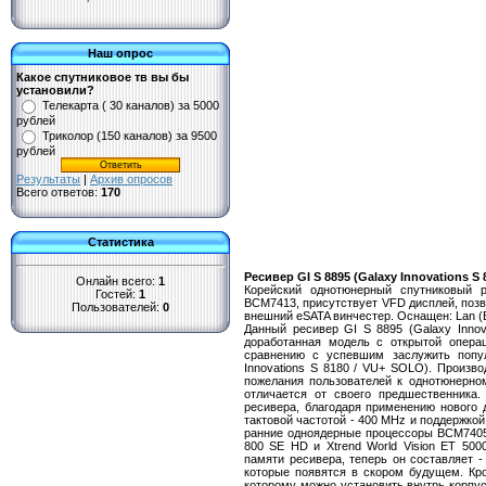
Наш опрос
Какое спутниковое тв вы бы
установили?
Телекарта ( 30 каналов) за 5000
рублей
Триколор (150 каналов) за 9500
рублей
Результаты
|
Архив опросов
Всего ответов:
170
Статистика
Ресивер GI S 8895 (Galaxy Innovations S 
Онлайн всего:
1
Корейский однотюнерный спутниковый 
Гостей:
1
BCM7413, присутствует VFD дисплей, позв
Пользователей:
0
внешний eSATA винчестер. Оснащен: Lan (E
Данный ресивер GI S 8895 (Galaxy Inno
доработанная модель с открытой операц
сравнению с успевшим заслужить попул
Innovations S 8180 / VU+ SOLO). Произво
пожелания пользователей к однотюнерно
отличается от своего предшественника.
ресивера, благодаря применению нового 
тактовой частотой - 400 MHz и поддержкой 
ранние одноядерные процессоры BCM7405
800 SE HD и Xtrend World Vision ET 500
памяти ресивера, теперь он составляет -
которые появятся в скором будущем. Кро
которому можно установить внутрь корпус