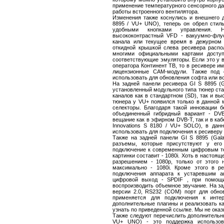
применение температурного сенсорного да
работы встроенного вентилятора.
Изменения также коснулись и внешнего ди
8895 / VU+ UNO), теперь он обрел стил
удобными кнопками управления. 
высококонтрастный VFD - вакуумно-флуо
канала или текущее время в дежурном
откидной крышкой слева ресивера распо
многими официальными картами доступа
соответствующие эмуляторы. Если это у в
оператора Континент ТВ, то в ресивере и
лицензионные CAM-модули. Также под 
использовать для обновления софта или 
На задней панели ресивера GI S 8895 (G
установленный модульного типа тюнер ста
каналов как в стандартном (SD), так и в
тюнера у VU+ появился только в данной
селекторы. Благодаря такой инновации 
объединенный гибридный вариант - DVB
вещание как в эфирном DVB-T, так и в каб
Innovations S 8180 / VU+ SOLO), в дан
использовать для подключения к ресиверу 
Также на задней панели GI S 8895 (Gal
разъемы, которые присутствуют у его
подключение к современным цифровым те
картинки составит - 1080i. Хоть в насто
разрешением - 1080p, только от этого 
максимально - 1080i. Кроме этого в 
подключения аппарата к устаревшим а
цифровой выход - SPDIF , при помощи
воспроизводить объемное звучание. На з
версии 2.0, RS232 (COM) порт для обнов
применяется для подключения к интер
дополнительные плагины и реализовать ка
узнать по приведенной ссылке. Мы не оказ
Также следуют перечислить дополнительны
VU+ UNO) - это поддержка использова