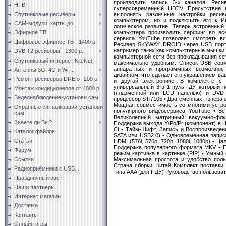
производить запись 3-х каналов. Рес
НТВ+
суперсовременный HDTV. Присутствие 
Спутниковые ресиверы
выполнять различные настройки реси
компьютером, но и подключить его к И
CAM-модули, карты до...
логическое развитие. Теперь встроенный
компьютера производить серфинг во все
Эфирное ТВ
сервиса YouTube позволяет смотреть вс
Цифровое эфирное ТВ - 1400 р.
Ресивер SKYWAY DROID через USB порты
например таких как компьютерные мышки и
DVB T2 ресиверы - 1300 р.
компьютерной сети без прокладывания се
Спутниковый интернет KiteNet
максимально удобным. Список USB совм
аппаратных и программных возможно
Антенны 3G, 4G и Wi-...
дизайном, что сделает его украшением в
Ремонт ресиверов DRE от 200 р.
и другой электронике. В комплекте 
универсальный 3 в 1 пульт ДУ, который 
Монтаж кондиционеров от 4000 р.
(плазменной или LCD панелью) и DVD 
Видеонаблюдение-установи сам
процессор STi7105 • Два сменных тюнера 
Мощная совместимость со многими устро
Охранные сигнализации-установи
популярного видеосервиса YouTube • Вс
сам
Великолепный матричный вакуумно-флу
Знаете ли Вы?
Поддержка выхода Y/Pb/Pr (компонент) в H
CI • Тайм-Шифт, Запись и Воспроизведени
Каталог файлов
SATA или USB2.0) • Одновременная запись
Статьи
HDMI (576i, 576p, 720p, 1080i, 1080p) • 
Поддержка популярного формата MKV • П
Форум
режим картинка в картинке (PIP) • Умный
Ссылки
Максимальная простота и удобство поль
Страна сборки: Китай Комплект поставк
Радиоприёмники с USB...
типа AAA (для ПДУ) Руководство пользова
Праздничный свет
Наши партнеры
Интернет магазин
Доставка
Контакты
Онлайн игры