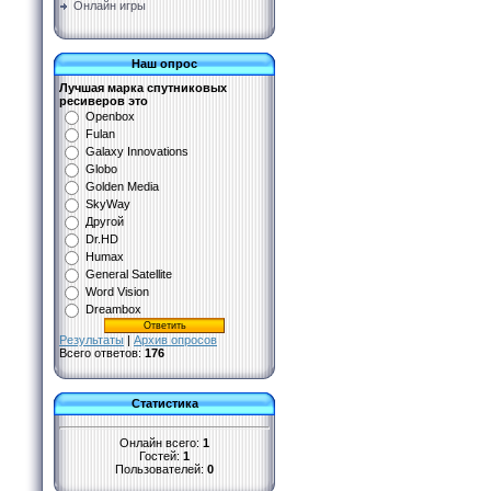
Онлайн игры
Наш опрос
Лучшая марка спутниковых
ресиверов это
Openbox
Fulan
Galaxy Innovations
Globo
Golden Media
SkyWay
Другой
Dr.HD
Humax
General Satellite
Word Vision
Dreambox
Результаты
|
Архив опросов
Всего ответов:
176
Статистика
Онлайн всего:
1
Гостей:
1
Пользователей:
0