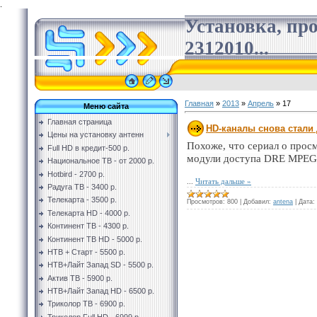
.
Установка, пр
2312010...
Главная
»
2013
»
Апрель
»
17
Меню сайта
Главная страница
HD-каналы снова стали
Цены на установку антенн
Похоже, что сериал о прос
Full HD в кредит-500 р.
модули доступа DRE MPEG
Национальное ТВ - от 2000 р.
Hotbird - 2700 р.
...
Читать дальше »
Радуга ТВ - 3400 р.
Телекарта - 3500 р.
Просмотров:
800
|
Добавил:
antena
|
Дата:
Телекарта HD - 4000 р.
Континент ТВ - 4300 р.
Континент ТВ HD - 5000 р.
НТВ + Старт - 5500 р.
НТВ+Лайт Запад SD - 5500 р.
Актив ТВ - 5900 р.
НТВ+Лайт Запад HD - 6500 р.
Триколор ТВ - 6900 р.
Триколор Full HD - 6999 р.