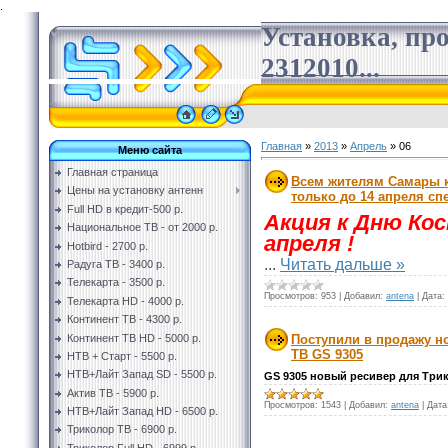
.
Установка, пр
2312010...
Главная
»
2013
»
Апрель
»
06
Меню сайта
Главная страница
Всем жителям Самары 
Цены на установку антенн
только до 14 апреля сп
Full HD в кредит-500 р.
Акция к Дню Ко
Национальное ТВ - от 2000 р.
апреля !
Hotbird - 2700 р.
...
Читать дальше »
Радуга ТВ - 3400 р.
Телекарта - 3500 р.
Просмотров:
953
|
Добавил:
antena
|
Дата:
Телекарта HD - 4000 р.
Континент ТВ - 4300 р.
Континент ТВ HD - 5000 р.
Поступили в продажу 
ТВ GS 9305
НТВ + Старт - 5500 р.
НТВ+Лайт Запад SD - 5500 р.
GS 9305 новый ресивер для Трико
Актив ТВ - 5900 р.
Просмотров:
1543
|
Добавил:
antena
|
Дата
НТВ+Лайт Запад HD - 6500 р.
Триколор ТВ - 6900 р.
Триколор Full HD - 6999 р.