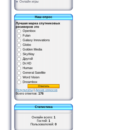
Онлайн игры
Наш опрос
Лучшая марка спутниковых
ресиверов это
Openbox
Fulan
Galaxy Innovations
Globo
Golden Media
SkyWay
Другой
Dr.HD
Humax
General Satellite
Word Vision
Dreambox
Результаты
|
Архив опросов
Всего ответов:
176
Статистика
Онлайн всего:
1
Гостей:
1
Пользователей:
0