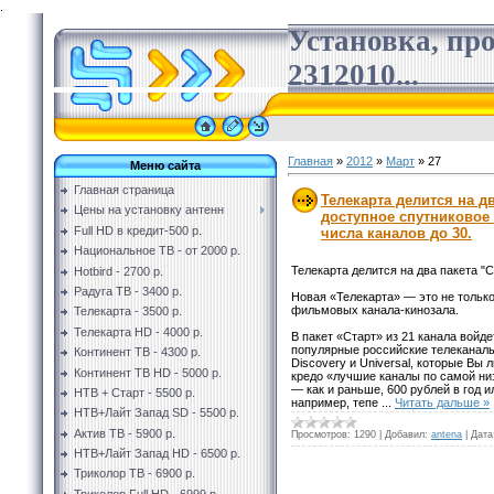
.
Установка, пр
2312010...
Главная
»
2012
»
Март
»
27
Меню сайта
Главная страница
Телекарта делится на дв
Цены на установку антенн
доступное спутниковое
Full HD в кредит-500 р.
числа каналов до 30.
Национальное ТВ - от 2000 р.
Телекарта делится на два пакета "С
Hotbird - 2700 р.
Радуга ТВ - 3400 р.
Новая «Телекарта» — это не только
фильмовых канала-кинозала.
Телекарта - 3500 р.
Телекарта HD - 4000 р.
В пакет «Старт» из 21 канала вой
популярные российские телеканалы
Континент ТВ - 4300 р.
Discovery и Universal, которые Вы
Континент ТВ HD - 5000 р.
кредо «лучшие каналы по самой ни
— как и раньше, 600 рублей в год и
НТВ + Старт - 5500 р.
например, тепе
...
Читать дальше »
НТВ+Лайт Запад SD - 5500 р.
Актив ТВ - 5900 р.
Просмотров:
1290
|
Добавил:
antena
|
Дата
НТВ+Лайт Запад HD - 6500 р.
Триколор ТВ - 6900 р.
Триколор Full HD - 6999 р.