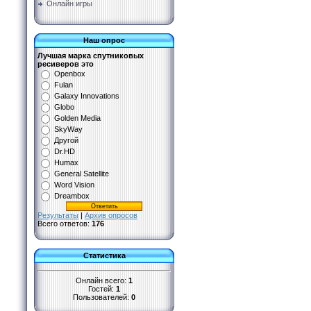
Онлайн игры
Наш опрос
Лучшая марка спутниковых
ресиверов это
Openbox
Fulan
Galaxy Innovations
Globo
Golden Media
SkyWay
Другой
Dr.HD
Humax
General Satellite
Word Vision
Dreambox
Результаты
|
Архив опросов
Всего ответов:
176
Статистика
Онлайн всего:
1
Гостей:
1
Пользователей:
0