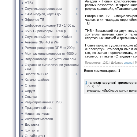
Амедиа - Новый круглосуточны
НТВ+
разных возрастов. В эфире кан
Спутниковые ресиверы
родись красивой», «Татьянин де
CAM-модули, карты до...
Europa Plus TV - Специализир
чартах и хит-парадах европейск
Эфирное ТВ
ТВ!
Цифровое эфирное ТВ - 1400 р.
ТНВ - Вещающий на двух госуда
DVB T2 ресиверы - 1300 р.
зрителям полный спектр теле
Спутниковый интернет KiteNet
спортивных матчей и зрелищных
Антенны 3G, 4G и Wi-...
Новые каналы существующие абон
Ремонт ресиверов DRE от 200 р.
«Телекарту», кто всегда был и 
кто, не желая переплачивать, 
Монтаж кондиционеров от 4000 р.
стоимость пакета «Стандарт» сос
Видеонаблюдение-установи сам
Просмотров
:
1291
|
Добавил
:
antena
|
Т
Охранные сигнализации-установи
сам
Всего комментариев
:
1
Знаете ли Вы?
Каталог файлов
1
телекарта рулит! триколор в
Статьи
0
телеканал «Любимое кино» появи
Форум
Ссылки
Радиоприёмники с USB...
Праздничный свет
Наши партнеры
Интернет магазин
Доставка
Контакты
Онлайн игры