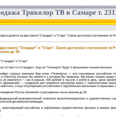
одажа Триколор ТВ в Самаре т. 2312
карта делится на два пакета "Стандарт" и "Старт". Самое доступное спутниковое тв 
 два пакета "Стандарт" и "Старт". Самое доступное спутниковое тв 
алов до 30.
 "Стандарт" и "Старт"
ько «Старт» и «Стандарт». Еще на "Телекарте" будет 2 фильмовых канала-кинозала.
 войдет хорошо знакомая Вам всем «Телекарта» — все популярные российские те
 и Universal, которые Вы любите и к которым Вы привыкли. Мы верны своему кредо 
а не изменится — как и раньше, 600 рублей в год или 2 рубля в день. Цена прежня
ал «Домашний» — созданный для семейного просмотра канал с тематическими прогр
и животных, а еще популярными российскими и зарубежными фильмами и сериалами, 
левидение России объявляет о расширении числа каналов до 30:
 федеральный развлекательный телеканал мультипликационных и художественных се
сической диснеевской анимации.
, транслирующий российские и зарубежные художественные фильмы в жанрах фан
.