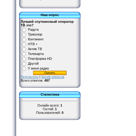
Наш опрос
Лучший спутниковый оператор
ТВ это?
Радуга
Триколор
Континент
НТВ +
Актив ТВ
Телекарта
Платформа HD
Другой
У меня радио
Результаты
|
Архив опросов
Всего ответов:
497
Статистика
Онлайн всего:
1
Гостей:
1
Пользователей:
0