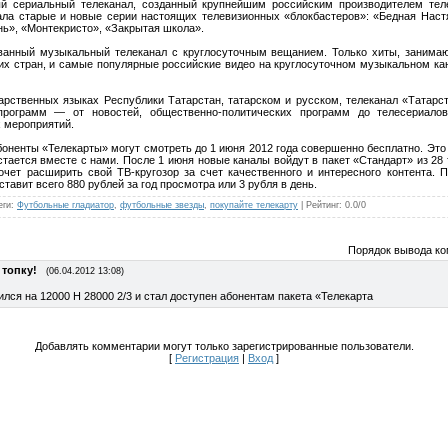
й сериальный телеканал, созданный крупнейшим российским производителем тел
ала старые и новые серии настоящих телевизионных «блокбастеров»: «Бедная Наст
нь», «Монтекристо», «Закрытая школа».
ованный музыкальный телеканал с круглосуточным вещанием. Только хиты, заним
их стран, и самые популярные российские видео на круглосуточном музыкальном кан
рственных языках Республики Татарстан, татарском и русском, телеканал «Татарс
программ — от новостей, общественно-политических программ до телесериалов
 мероприятий.
енты «Телекарты» могут смотреть до 1 июня 2012 года совершенно бесплатно. Это п
остается вместе с нами. После 1 июня новые каналы войдут в пакет «Стандарт» из 28
хочет расширить свой ТВ-кругозор за счет качественного и интересного контента. 
тавит всего 880 рублей за год просмотра или 3 рубля в день.
еги
:
Футбольные гладиатор
,
футбольные звезды
,
покупайте телекарту
|
Рейтинг
:
0.0
/
0
Порядок вывода ко
 топку!
(06.04.2012 13:08)
лся на 12000 H 28000 2/3 и стал доступен абонентам пакета «Телекарта
Добавлять комментарии могут только зарегистрированные пользователи.
[
Регистрация
|
Вход
]