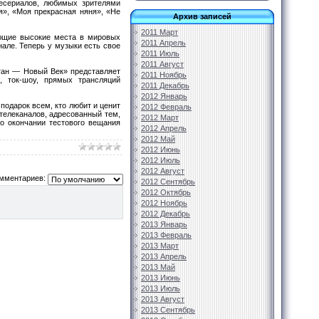
есериалов, любимых зрителями
я», «Моя прекрасная няня», «Не
Архив записей
2011 Март
ающие высокие места в мировых
2011 Апрель
але. Теперь у музыки есть свое
2011 Июль
2011 Август
тан — Новый Век» представляет
2011 Ноябрь
, ток-шоу, прямых трансляций
2011 Декабрь
2012 Январь
одарок всем, кто любит и ценит
2012 Февраль
 телеканалов, адресованный тем,
2012 Март
По окончании тестового вещания
2012 Апрель
2012 Май
2012 Июнь
2012 Июль
2012 Август
мментариев:
2012 Сентябрь
2012 Октябрь
2012 Ноябрь
2012 Декабрь
2013 Январь
2013 Февраль
2013 Март
2013 Апрель
2013 Май
2013 Июнь
2013 Июль
2013 Август
2013 Сентябрь