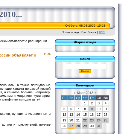
010...
Суббота, 08.08.2026, 15:02
Приветствую Вас
Гость
|
RSS
России объявляет о расширении
Форма входа
России объявляет о
21:06
Поиск
леканалы, а также легендарные
Календарь
«лучшие каналы по самой низкой
я, а каналов больше: например,
«
Март 2012
»
аммами о медицине, кулинарии,
Пн
Вт
Ср
Чт
Пт
Сб
Вс
мультфильмами для детей.
1
2
3
4
5
6
7
8
9
10
11
риалов, лучших анимационных и
12
13
14
15
16
17
18
19
20
21
22
23
24
25
тастики и приключений, полные
26
27
28
29
30
31