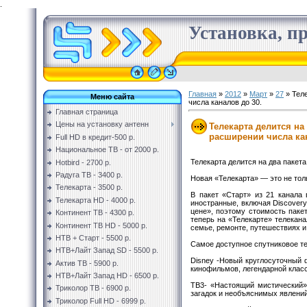
.
Установка, пр
Главная
»
2012
»
Март
»
27
» Теле
Меню сайта
числа каналов до 30.
Главная страница
Цены на установку антенн
Телекарта делится на
расширении числа кан
Full HD в кредит-500 р.
Национальное ТВ - от 2000 р.
Телекарта делится на два пакета
Hotbird - 2700 р.
Радуга ТВ - 3400 р.
Новая «Телекарта» — это не тол
Телекарта - 3500 р.
В пакет «Старт» из 21 канала
Телекарта HD - 4000 р.
иностранные, включая Discovery
цене», поэтому стоимость пакет
Континент ТВ - 4300 р.
теперь на «Телекарте» телекан
Континент ТВ HD - 5000 р.
семье, ремонте, путешествиях 
НТВ + Старт - 5500 р.
Самое доступное спутниковое те
НТВ+Лайт Запад SD - 5500 р.
Disney -Новый круглосуточный
Актив ТВ - 5900 р.
кинофильмов, легендарной клас
НТВ+Лайт Запад HD - 6500 р.
ТВ3- «Настоящий мистический»
Триколор ТВ - 6900 р.
загадок и необъяснимых явлений
Триколор Full HD - 6999 р.