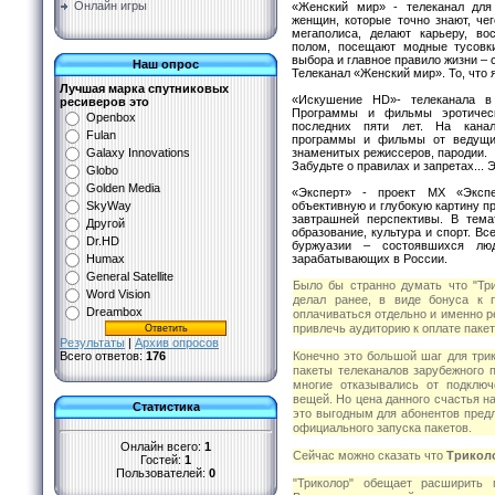
Онлайн игры
«Женский мир» - телеканал для
женщин, которые точно знают, че
мегаполиса, делают карьеру, в
полом, посещают модные тусовк
выбора и главное правило жизни – 
Наш опрос
Телеканал «Женский мир». То, что я
Лучшая марка спутниковых
«Искушение HD»- телеканала в
ресиверов это
Программы и фильмы эротическ
Openbox
последних пяти лет. На канал
Fulan
программы и фильмы от ведущи
знаменитых режиссеров, пародии.
Galaxy Innovations
Забудьте о правилах и запретах... 
Globo
Golden Media
«Эксперт» - проект МХ «Экспе
объективную и глубокую картину п
SkyWay
завтрашней перспективы. В тема
Другой
образование, культура и спорт. Вс
Dr.HD
буржуазии – состоявшихся л
зарабатывающих в России.
Humax
General Satellite
Было бы странно думать что "Три
Word Vision
делал ранее, в виде бонуса к п
Dreambox
оплачиваться отдельно и именно р
привлечь аудиторию к оплате пакет
Результаты
|
Архив опросов
Конечно это большой шаг для три
Всего ответов:
176
пакеты телеканалов зарубежного п
многие отказывались от подключ
вещей. Но цена данного счастья н
Статистика
это выгодным для абонентов предл
официального запуска пакетов.
Онлайн всего:
1
Сейчас можно сказать что
Трикол
Гостей:
1
Пользователей:
0
"Триколор" обещает расширить