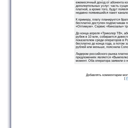
ежемесячный доход от абонента ко
дополнительных услуг: часть сущ
платной, а кроме того, будут появ
недавно появившийся пакет канало
К примеру, плату планируется брат
бесплатно доступен подписчикам п
«Оптимум». Сервис «Кинозалы» тр
До конца апреля «Триколор ТВ», аб
рубеж в 10 млн, собирается довест
показателем среди операторов в Р
бесплатно до конца года, а потом з
рублей или меньше, пояснила Сопо
Лидером российского рынка платно
предложениях является «Вымпелком
момент. Оба оператора заявили о 
Добавлять комментарии могу
[
Р