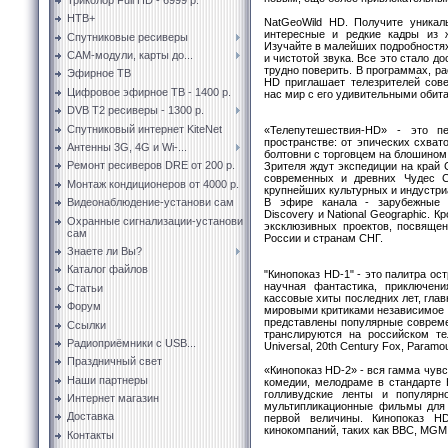
НТВ+
NatGeoWild HD. Получите уникал
интересные и редкие кадры из 
Спутниковые ресиверы
Изучайте в малейших подробностя
CAM-модули, карты до...
и чистотой звука. Все это стало д
трудно поверить. В программах, ра
Эфирное ТВ
HD приглашает телезрителей сов
Цифровое эфирное ТВ - 1400 р.
нас мир с его удивительными обит
DVB T2 ресиверы - 1300 р.
Спутниковый интернет KiteNet
«Телепутешествия-HD» - это 
пространстве: от эпических схват
Антенны 3G, 4G и Wi-...
болтовни с торговцем на блошином
Ремонт ресиверов DRE от 200 р.
Зрителя ждут экспедиции на край 
современных и древних Чудес С
Монтаж кондиционеров от 4000 р.
крупнейших культурных и индустри
В эфире канала - зарубежные 
Видеонаблюдение-установи сам
Discovery и National Geographic. 
Охранные сигнализации-установи
эксклюзивных проектов, посвяще
сам
России и странам СНГ.
Знаете ли Вы?
Каталог файлов
"Кинопоказ HD-1" - это палитра ос
научная фантастика, приключения
Статьи
кассовые хиты последних лет, глав
Форум
мировыми критиками независимое е
представлены популярные совреме
Ссылки
транслируются на российском т
Радиоприёмники с USB...
Universal, 20th Century Fox, Paramo
Праздничный свет
«Кинопоказ HD-2» - вся гамма чув
Наши партнеры
комедии, мелодраме в стандарте H
голливудские ленты и популярн
Интернет магазин
мультипликационные фильмы для 
Доставка
первой величины. Кинопоказ H
кинокомпаний, таких как BBС, MGM, 
Контакты