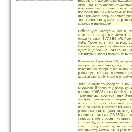
Возможно и дальнейшее расширен
этом пакете, но данная информаци
временем, но тот факт что в па
производства, но и зарубежные тел
что "Триколор" всерьез взялся ра
это значит что другие оператор
каналов с триколором.
Сейчас уже доступны новые за
количество на данный момент не
среди которых : NATGEO Wild Росси
welle. Также есть три тест-карт
ближайшее время зарубежных кан
будет еще больше - эти каналы м
"Оптимум" и имеет возможность п
Комплекты
Триколор HD
, на дан
дилеров, а значит что цена на это 
известна по завершению акции, з
розничную торговлю, но можно пре
дороговизны любого другого приём
Хотя на сайте триколор тв, а точ
миллионный абонент" указана цена 
ресивер HD9303 который и будет 
телеканалов, также компания Gener
до трех приемников, которые с
четкости, что даст небольшой ас
явно занижена и составляет 4000 
розничных сетях будет схожей, 
ресиверы такие как GS-8300N сто
запасом в обе стороны, но ввиду 
которые будут принимать новый H
классов и функционала, это сдела
большинству желающим, в разных к