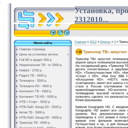
.
Установка, пр
2312010...
Главная
»
2012
»
Апрель
»
3
» Трико
Меню сайта
Главная страница
Триколор ТВ» запустил
Цены на установку антенн
Триколор ТВ» запустил телеканал
Full HD в кредит-500 р.
апреля запуск телеканалов высокой
Национальное ТВ - от 2000 р.
На сегодняшний день «Триколор Т
десять отечественных и зарубеж
Hotbird - 2700 р.
HD», «Телепутешествия HD», «Кин
Радуга ТВ - 3400 р.
«Спорт 1 HD», «Nat Geo Wild H
«Искушение HD». «HDTV, теле
Телекарта - 3500 р.
«элитарным», имеет все шансы ста
Телекарта HD - 4000 р.
стало в России спутниковое т
правообладателями HD-контент
Континент ТВ - 4300 р.
телевидение высокой четкости 
Континент ТВ HD - 5000 р.
позволить сделать это реальностью
Юлия Шахманова.
НТВ + Старт - 5500 р.
National Geographic HD. С введен
НТВ+Лайт Запад SD - 5500 р.
Geographic HD вывел все свои 
Актив ТВ - 5900 р.
уровень. Все документальные
переведены в этот режим и получ
НТВ+Лайт Запад HD - 6500 р.
жанров этих фильмов включает 
Триколор ТВ - 6900 р.
Путешествия и пр., и для больш
новым, еще более привлекательным
Триколор Full HD - 6999 р.