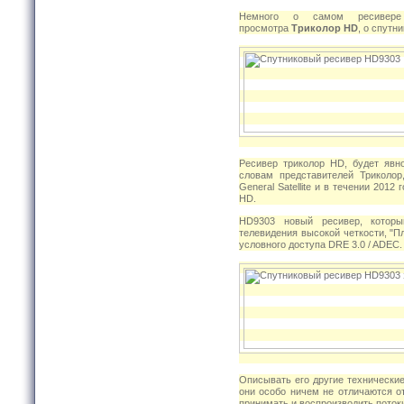
Немного о самом ресивере
просмотра
Триколор HD
, о спутн
Ресивер триколор HD, будет явн
словам представителей Триколор
General Satellite и в течении 201
HD.
HD9303 новый ресивер, которы
телевидения высокой четкости, "
условного доступа DRE 3.0 / ADEC.
Описывать его другие технические
они особо ничем не отличаются о
принимать и воспроизводить поток