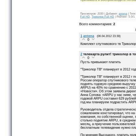
Просмотров
:
2030
|
Добавил
:
antena
|
Теги
:
Full HD
,
Триколор Full HD
|
Рейтинг
:
5.0
/
1
Всего комментариев
:
2
1
antena
(06.04.2012 23:39)
0
Комплект спутникового тв Триколор
2
телекарта рулит! триколор в то
0
Пусть привыкают платить
"Триколор ТВ" планирует в 2012 го
"Триколор ТВ" планирует в 2012 г 
России оператор спутникового тел
поднять годовую среднюю выручку н
ARPU) на 40% по сравнению с 2011
«Новости». Об этом заявила дирек
Анна Сопова: «ARPU у нас ниже, че
годовой ARPU составил 629 рублей,
год мы планируем подрастить ARP
Руководитель отдела стратегическ
сожалением констатировал, что на
компания, по собственной оценке, 
столько поднятие ARPU, в среднем
месяц, а приучение пользователей
бесплатным телевидение нужно пла
По мнению Высоцкого, платить пол