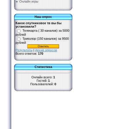
Онлайн игры
Наш опрос
Какое спутниковое тв вы бы
установили?
Телекарта ( 30 каналов) за 5000
рублей
Триколор (150 каналов) за 9500
рублей
Результаты
|
Архив опросов
Всего ответов:
170
Статистика
Онлайн всего:
1
Гостей:
1
Пользователей:
0