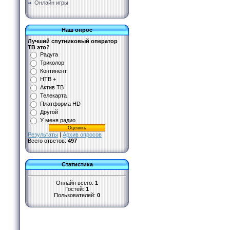
Онлайн игры
Наш опрос
Лучший спутниковый оператор
ТВ это?
Радуга
Триколор
Континент
НТВ +
Актив ТВ
Телекарта
Платформа HD
Другой
У меня радио
Результаты
|
Архив опросов
Всего ответов:
497
Статистика
Онлайн всего:
1
Гостей:
1
Пользователей:
0