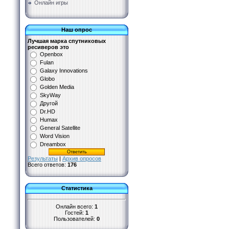
Онлайн игры
Наш опрос
Лучшая марка спутниковых
ресиверов это
Openbox
Fulan
Galaxy Innovations
Globo
Golden Media
SkyWay
Другой
Dr.HD
Humax
General Satellite
Word Vision
Dreambox
Результаты
|
Архив опросов
Всего ответов:
176
Статистика
Онлайн всего:
1
Гостей:
1
Пользователей:
0