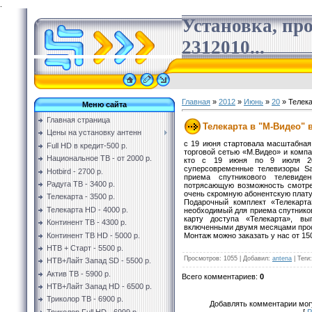
.
Установка, пр
2312010...
Главная
»
2012
»
Июнь
»
20
» Телека
Меню сайта
Главная страница
Телекарта в "М-Видео" 
Цены на установку антенн
с 19 июня стартовала масштабная
Full HD в кредит-500 р.
торговой сетью «М.Видео» и комп
Национальное ТВ - от 2000 р.
кто с 19 июня по 9 июля 20
суперсовременные телевизоры Sa
Hotbird - 2700 р.
приема спутникового телевид
Радуга ТВ - 3400 р.
потрясающую возможность смотрет
очень скромную абонентскую плату, 
Телекарта - 3500 р.
Подарочный комплект «Телекарта
Телекарта HD - 4000 р.
необходимый для приема спутников
карту доступа «Телекарта», в
Континент ТВ - 4300 р.
включенными двумя месяцами просм
Континент ТВ HD - 5000 р.
Монтаж можно заказать у нас от 15
НТВ + Старт - 5500 р.
Просмотров
:
1055
|
Добавил
:
antena
|
Теги
:
НТВ+Лайт Запад SD - 5500 р.
Актив ТВ - 5900 р.
Всего комментариев
:
0
НТВ+Лайт Запад HD - 6500 р.
Триколор ТВ - 6900 р.
Добавлять комментарии могу
[
Р
Триколор Full HD - 6999 р.