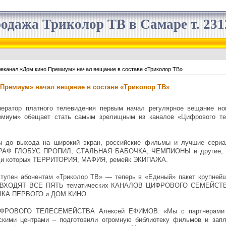
одажа Триколор ТВ в Самаре т. 2312
еканал «Дом кино Премиум» начал вещание в составе «Триколор ТВ»
 Премиум» начал вещание в составе «Триколор ТВ»
ператор платного телевидения первым начал регулярное вещание нов
емиум» обещает стать самым зрелищным из каналов «Цифрового те
ы до выхода на широкий экран, российские фильмы и лучшие сери
ГРАФ ГЛОБУС ПРОПИЛ, СТАЛЬНАЯ БАБОЧКА, ЧЕМПИОНЫ и другие, а
реди которых ТЕРРИТОРИЯ, МАФИЯ, ремейк ЭКИПАЖА.
ен абонентам «Триколор ТВ» — теперь в «Единый» пакет крупнейше
ния ВХОДЯТ ВСЕ ПЯТЬ тематических КАНАЛОВ ЦИФРОВОГО СЕМЕЙС
КА ПЕРВОГО и ДОМ КИНО.
ЦИФРОВОГО ТЕЛЕСЕМЕЙСТВА Алексей ЕФИМОВ: «Мы с партнерами 
скими центрами – подготовили огромную библиотеку фильмов и запл