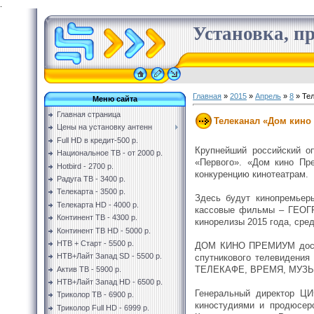
.
Установка, пр
Главная
»
2015
»
Апрель
»
8
» Тел
Меню сайта
Главная страница
Телеканал «Дом кино
Цены на установку антенн
Full HD в кредит-500 р.
Крупнейший российский о
Национальное ТВ - от 2000 р.
«Первого». «Дом кино Пр
Hotbird - 2700 р.
конкуренцию кинотеатрам.
Радуга ТВ - 3400 р.
Телекарта - 3500 р.
Здесь будут кинопремьер
Телекарта HD - 4000 р.
кассовые фильмы – ГЕО
Континент ТВ - 4300 р.
кинорелизы 2015 года, с
Континент ТВ HD - 5000 р.
НТВ + Старт - 5500 р.
ДОМ КИНО ПРЕМИУМ доступ
НТВ+Лайт Запад SD - 5500 р.
спутникового телевиде
ТЕЛЕКАФЕ, ВРЕМЯ, МУЗЫ
Актив ТВ - 5900 р.
НТВ+Лайт Запад HD - 6500 р.
Генеральный директор 
Триколор ТВ - 6900 р.
киностудиями и продюсер
Триколор Full HD - 6999 р.