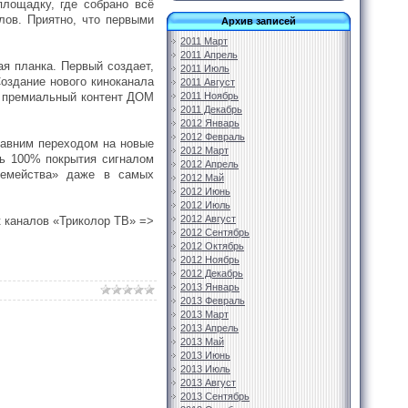
площадку, где собрано всё
лов. Приятно, что первыми
Архив записей
2011 Март
2011 Апрель
я планка. Первый создает,
2011 Июль
оздание нового киноканала
2011 Август
: премиальный контент ДОМ
2011 Ноябрь
2011 Декабрь
2012 Январь
2012 Февраль
давним переходом на новые
2012 Март
сь 100% покрытия сигналом
2012 Апрель
семейства» даже в самых
2012 Май
2012 Июнь
2012 Июль
2012 Август
к каналов «Триколор ТВ» =>
2012 Сентябрь
2012 Октябрь
2012 Ноябрь
2012 Декабрь
2013 Январь
2013 Февраль
2013 Март
2013 Апрель
2013 Май
2013 Июнь
2013 Июль
2013 Август
2013 Сентябрь