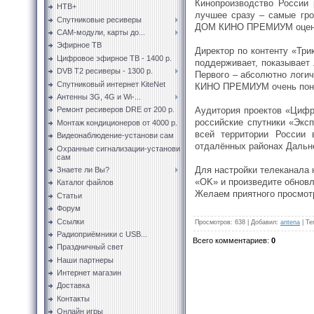
Кинопроизводство России 
НТВ+
лучшее сразу – самые гро
Спутниковые ресиверы
ДОМ КИНО ПРЕМИУМ оценят
CAM-модули, карты до...
Эфирное ТВ
Директор по контенту «Тр
Цифровое эфирное ТВ - 1400 р.
поддерживает, показывает
DVB T2 ресиверы - 1300 р.
Первого – абсолютно логи
Спутниковый интернет KiteNet
КИНО ПРЕМИУМ очень понра
Антенны 3G, 4G и Wi-...
Аудитория проектов «Цифр
Ремонт ресиверов DRE от 200 р.
российские спутники «Экс
Монтаж кондиционеров от 4000 р.
всей территории России
Видеонаблюдение-установи сам
отдалённых районах Дальне
Охранные сигнализации-установи
сам
Для настройки телеканала 
Знаете ли Вы?
«OK» и произведите обновл
Каталог файлов
Желаем приятного просмот
Статьи
Форум
Ссылки
Просмотров
:
638
|
Добавил
:
antena
|
Те
Радиоприёмники с USB...
Всего комментариев
:
0
Праздничный свет
Наши партнеры
Интернет магазин
Доставка
Контакты
Онлайн игры