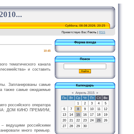
010...
Суббота, 08.08.2026, 20:25
Приветствую Вас
Гость
|
RSS
Форма входа
10:45
Поиск
ого тематического канала
лесемейства» и составить
алы. Запланированы самые
Календарь
 также самые ожидаемые
«
Апрель 2015
»
Пн
Вт
Ср
Чт
Пт
Сб
Вс
1
2
3
4
5
го российского оператора
6
7
8
9
10
11
12
ТВА: ДОМ КИНО ПРЕМИУМ,
13
14
15
16
17
18
19
20
21
22
23
24
25
26
– ведущими российскими
27
28
29
30
анировали много премьер.