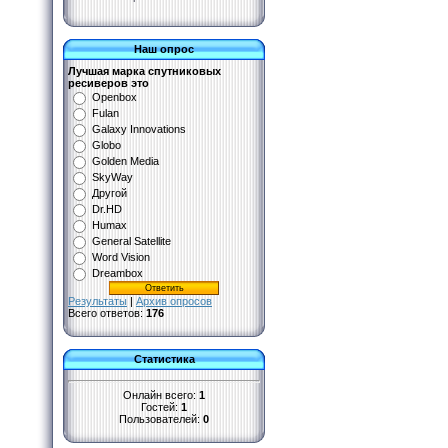
Наш опрос
Лучшая марка спутниковых
ресиверов это
Openbox
Fulan
Galaxy Innovations
Globo
Golden Media
SkyWay
Другой
Dr.HD
Humax
General Satellite
Word Vision
Dreambox
Результаты
|
Архив опросов
Всего ответов:
176
Статистика
Онлайн всего:
1
Гостей:
1
Пользователей:
0