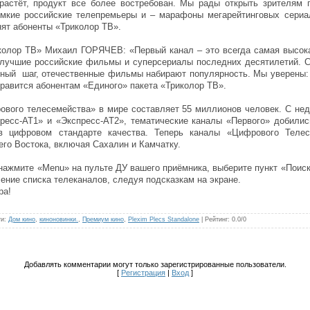
растёт, продукт все более востребован. Мы рады открыть зрителям 
мкие российские телепремьеры и – марафоны мегарейтинговых сериа
 абоненты «Триколор ТВ».
иколор ТВ» Михаил ГОРЯЧЕВ: «Первый канал – это всегда самая высока
 лучшие российские фильмы и суперсериалы последних десятилетий. С
чный шаг, отечественные фильмы набирают популярность. Мы уверены
вится абонентам «Единого» пакета «Триколор ТВ».
ового телесемейства» в мире составляет 55 миллионов человек. С не
пресс-АТ1» и «Экспресс-АТ2», тематические каналы «Первого» добили
 в цифровом стандарте качества. Теперь каналы «Цифрового Теле
го Востока, включая Сахалин и Камчатку.
нажмите «Menu» на пульте ДУ вашего приёмника, выберите пункт «Поис
ение списка телеканалов, следуя подсказкам на экране.
ра!
ги
:
Дом кино
,
киноновинки.
,
Премиум кино
,
Plexim Plecs Standalone
|
Рейтинг
:
0.0
/
0
Добавлять комментарии могут только зарегистрированные пользователи.
[
Регистрация
|
Вход
]