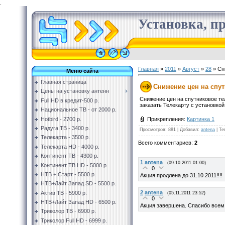
.
Установка, пр
Главная
»
2011
»
Август
»
28
» Сни
Меню сайта
Главная страница
Снижение цен на спутн
Цены на установку антенн
Снижение цен на спутниковое те
Full HD в кредит-500 р.
заказать Телекарту с установкой
Национальное ТВ - от 2000 р.
Hotbird - 2700 р.
Прикрепления
:
Картинка 1
Радуга ТВ - 3400 р.
Просмотров
:
881
|
Добавил
:
antena
|
Те
Телекарта - 3500 р.
Всего комментариев
:
2
Телекарта HD - 4000 р.
Континент ТВ - 4300 р.
1
antena
(09.10.2011 01:00)
Континент ТВ HD - 5000 р.
0
НТВ + Старт - 5500 р.
Акция продлена до 31.10.2011!!!!
НТВ+Лайт Запад SD - 5500 р.
2
antena
Актив ТВ - 5900 р.
(05.11.2011 23:52)
0
НТВ+Лайт Запад HD - 6500 р.
Акция завершена. Спасибо всем 
Триколор ТВ - 6900 р.
Триколор Full HD - 6999 р.