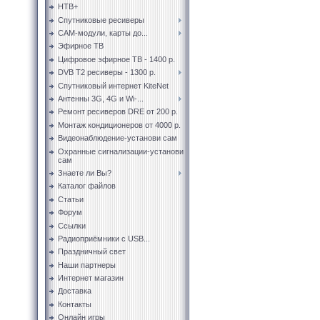
НТВ+
Спутниковые ресиверы
CAM-модули, карты до...
Эфирное ТВ
Цифровое эфирное ТВ - 1400 р.
DVB T2 ресиверы - 1300 р.
Спутниковый интернет KiteNet
Антенны 3G, 4G и Wi-...
Ремонт ресиверов DRE от 200 р.
Монтаж кондиционеров от 4000 р.
Видеонаблюдение-установи сам
Охранные сигнализации-установи
сам
Знаете ли Вы?
Каталог файлов
Статьи
Форум
Ссылки
Радиоприёмники с USB...
Праздничный свет
Наши партнеры
Интернет магазин
Доставка
Контакты
Онлайн игры