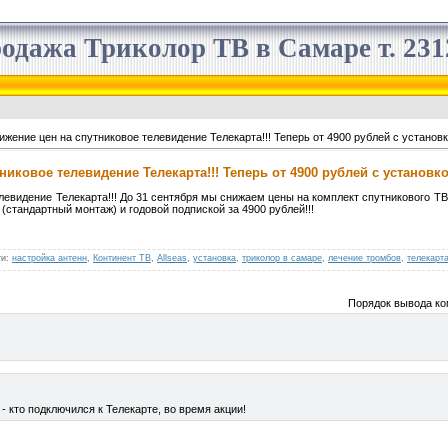
одажа Триколор ТВ в Самаре т. 2312
жение цен на спутниковое телевидение Телекарта!!! Теперь от 4900 рублей с установко
иковое телевидение Телекарта!!! Теперь от 4900 рублей с установко
левидение Телекарта!!! До 31 сентября мы снижаем цены на комплект спутникового ТВ 
 (стандартный монтаж) и годовой подпиской за 4900 рублей!!!
ги
:
настройка антенн
,
Континент ТВ
,
Allseas
,
установка
,
триколор в самаре
,
лечение тромбов
,
телекарт
Порядок вывода ко
- кто подключился к Телекарте, во время акции!