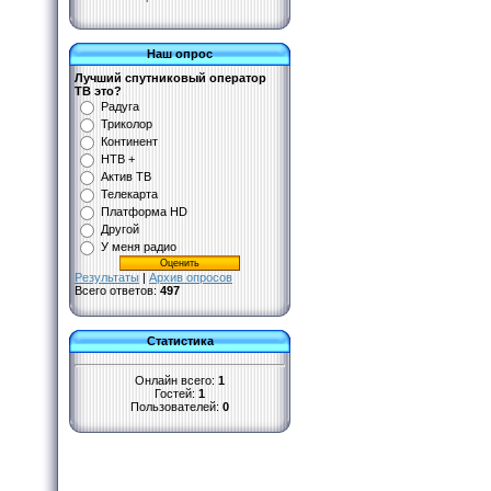
Наш опрос
Лучший спутниковый оператор
ТВ это?
Радуга
Триколор
Континент
НТВ +
Актив ТВ
Телекарта
Платформа HD
Другой
У меня радио
Результаты
|
Архив опросов
Всего ответов:
497
Статистика
Онлайн всего:
1
Гостей:
1
Пользователей:
0