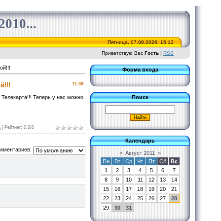
010...
Пятница, 07.08.2026, 15:13
Приветствую Вас
Гость
|
RSS
й!!!
Форма входа
й!!!
11:39
Телекарта!!! Теперь у нас можно
Поиск
а
|
Рейтинг
:
0.0
/
0
Календарь
мментариев:
«
Август 2011
»
Пн
Вт
Ср
Чт
Пт
Сб
Вс
1
2
3
4
5
6
7
8
9
10
11
12
13
14
15
16
17
18
19
20
21
22
23
24
25
26
27
28
29
30
31