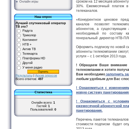
сроком на 12 месяцев абоненту
Онлайн игры
30%. Ежемесячный платеж в 
телеканалов.
Наш опрос
«Конкурентное ценовое пред
Лучший спутниковый оператор
каналов позволят телекомпа
ТВ это?
абонентов, а существующим 
Радуга
необходимый по составу ка
Триколор
генеральный директор НТВ-П
Континент
НТВ +
Оформить подписку по новой с
Актив ТВ
абоненты телекомпании смогут,
Телекарта
услуги – с 1 октября 2013 года.
Платформа HD
Другой
! Обращаем Ваше внимание 
У меня радио
телекомпании и хотите получа
Вам необходимо
заполнить за
Результаты
|
Архив опросов
любым удобным для Вас спосо
Всего ответов:
497
! Ознакомиться с изменения
новую систему пакетирования
Статистика
! Ознакомиться с условия
Онлайн всего:
1
ежемесячной абонентской пла
Гостей:
1
Пользователей:
0
пакетирования.
Перечень пакетов телеканалов 
стоимости подписки будет опу
2013 года.