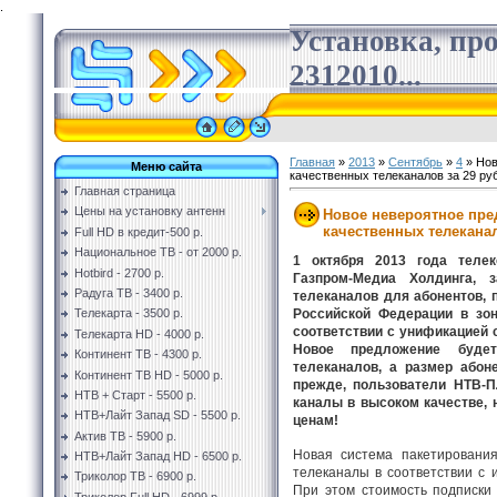
.
Установка, пр
2312010...
Главная
»
2013
»
Сентябрь
»
4
» Нов
Меню сайта
качественных телеканалов за 29 ру
Главная страница
Цены на установку антенн
Новое невероятное пре
качественных телеканал
Full HD в кредит-500 р.
Национальное ТВ - от 2000 р.
1 октября 2013 года теле
Hotbird - 2700 р.
Газпром-Медиа Холдинга, 
Радуга ТВ - 3400 р.
телеканалов для абонентов,
Российской Федерации в зон
Телекарта - 3500 р.
соответствии с унификацией сп
Телекарта HD - 4000 р.
Новое предложение будет
Континент ТВ - 4300 р.
телеканалов, а размер абон
Континент ТВ HD - 5000 р.
прежде, пользователи НТВ-
НТВ + Старт - 5500 р.
каналы в высоком качестве, 
НТВ+Лайт Запад SD - 5500 р.
ценам!
Актив ТВ - 5900 р.
Новая система пакетировани
НТВ+Лайт Запад HD - 6500 р.
телеканалы в соответствии с 
Триколор ТВ - 6900 р.
При этом стоимость подписки
Триколор Full HD - 6999 р.