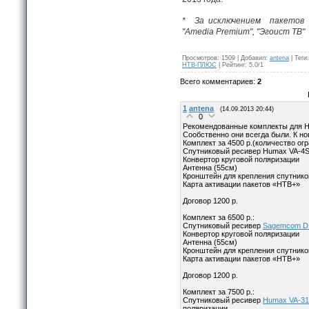
* За исключением пакетов те
"Amedia Premium", "Эгоист ТВ"
Просмотров
:
1509
|
Добавил
:
antena
|
Теги
:
НТВ-ПЛЮС
|
Рейтинг
:
5.0
/
1
Всего комментариев
:
2
1
antena
(14.09.2013 20:44)
0
Рекомендованные комплекты для НТ
Сообственно они всегда были. К н
Комплект за 4500 р.(количество огр
Спутниковый ресивер Humax VA-4S
Конвертор круговой поляризации
Антенна (55см)
Кронштейн для крепления спутнико
Карта активации пакетов «НТВ+»
Договор 1200 р.
Комплект за 6500 р.:
Спутниковый ресивер
Sagemcom D
Конвертор круговой поляризации
Антенна (55см)
Кронштейн для крепления спутнико
Карта активации пакетов «НТВ+»
Договор 1200 р.
Комплект за 7500 р.:
Спутниковый ресивер
Humax VA-3
поляризации