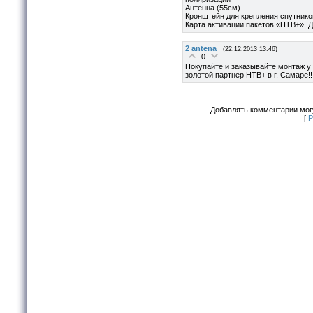
Антенна (55см)
Кронштейн для крепления спутнико
Карта активации пакетов «НТВ+» Д
2
antena
(22.12.2013 13:46)
0
Покупайте и заказывайте монтаж у
золотой партнер НТВ+ в г. Самаре!!
Добавлять комментарии могу
[
Р