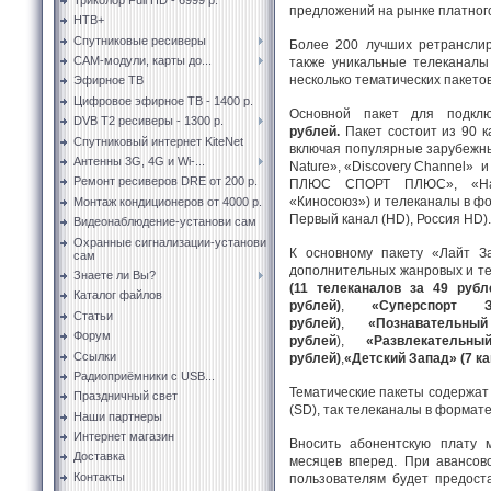
предложений на рынке платног
НТВ+
Спутниковые ресиверы
Более 200 лучших ретранслир
CAM-модули, карты до...
также уникальные телеканал
несколько тематических пакето
Эфирное ТВ
Цифровое эфирное ТВ - 1400 р.
Основной пакет для подкл
DVB T2 ресиверы - 1300 р.
рублей.
Пакет состоит из 90 к
Спутниковый интернет KiteNet
включая популярные зарубежные
Антенны 3G, 4G и Wi-...
Nature», «Discovery Channel» 
Ремонт ресиверов DRE от 200 р.
ПЛЮС СПОРТ ПЛЮС», «На
«Киносоюз») и телеканалы в фо
Монтаж кондиционеров от 4000 р.
Первый канал (HD), Россия HD).
Видеонаблюдение-установи сам
Охранные сигнализации-установи
К основному пакету «Лайт З
сам
дополнительных жанровых и те
Знаете ли Вы?
(11 телеканалов за 49 рубл
Каталог файлов
рублей)
,
«Суперспорт
Статьи
рублей)
,
«Познаватель
Форум
рублей
),
«Развлекатель
Ссылки
рублей)
,
«Детский Запад» (7 ка
Радиоприёмники с USB...
Тематические пакеты содержат
Праздничный свет
(SD), так телеканалы в формате
Наши партнеры
Интернет магазин
Вносить абонентскую плату 
Доставка
месяцев вперед. При авансов
Контакты
пользователям будет предоста