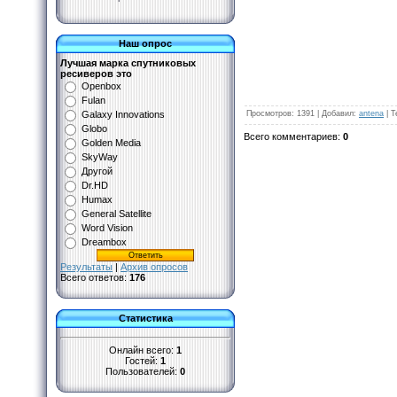
Наш опрос
Лучшая марка спутниковых
ресиверов это
Openbox
Fulan
Просмотров
:
1391
|
Добавил
:
antena
|
Т
Galaxy Innovations
Globo
Всего комментариев
:
0
Golden Media
SkyWay
Другой
Dr.HD
Humax
General Satellite
Word Vision
Dreambox
Результаты
|
Архив опросов
Всего ответов:
176
Статистика
Онлайн всего:
1
Гостей:
1
Пользователей:
0