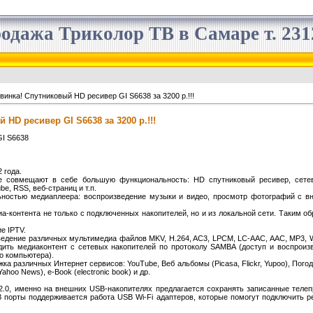
одажа Триколор ТВ в Самаре т. 2312
винка! Спутниковый HD ресивер GI S6638 за 3200 р.!!!
HD ресивер GI S6638 за 3200 р.!!!
GI S6638
 года.
ое совмещают в себе большую функциональность: HD спутниковый ресивер, сете
e, RSS, веб-страниц и т.п.
ьностью медиаплеера: воспроизведение музыки и видео, просмотр фотографий с в
-контента не только с подключенных накопителей, но и из локальной сети. Таким об
е IPTV.
едение различных мультимедиа файлов MKV, H.264, AC3, LPCM, LC-AAC, AAC, MP3, WM
дить медиаконтент с сетевых накопителей по протоколу SAMBA (доступ и воспрои
о компьютера).
ка различных Интернет сервисов: YouTube, Веб альбомы (Picasa, Flickr, Yupoo), Пого
ahoo News), e-Book (electronic book) и др.
2.0, именно на внешних USB-накопителях предлагается сохранять записанные теле
B порты поддерживается работа USB Wi-Fi адаптеров, которые помогут подключить р