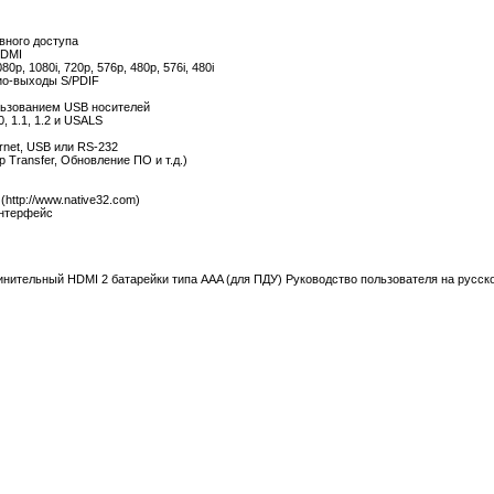
вного доступа
HDMI
p, 1080i, 720p, 576p, 480p, 576i, 480i
ио-выходы S/PDIF
ользованием USB носителей
, 1.1, 1.2 и USALS
net, USB или RS-232
Transfer, Обновление ПО и т.д.)
http://www.native32.com)
нтерфейс
нительный HDMI 2 батарейки типа AAA (для ПДУ) Руководство пользователя на русск