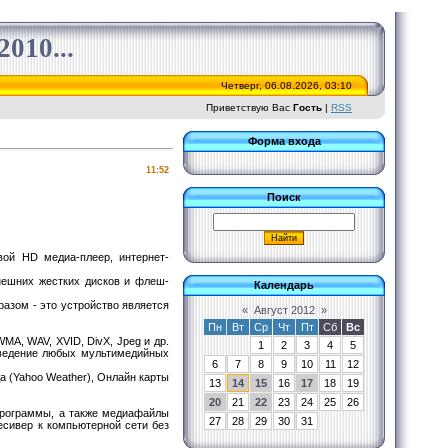
010...
Четверг, 06.08.2026, 03:10
Приветствую Вас
Гость
|
RSS
Форма входа
11:52
Поиск
вой HD медиа-плеер, интернет-
нешних жестких дисков и флеш-
Календарь
разом - это устройство является
«
Август 2012
»
Пн
Вт
Ср
Чт
Пт
Сб
Вс
A, WAV, XVID, DivX, Jpeg и др.
1
2
3
4
5
зведение любых мультимедийных
6
7
8
9
10
11
12
да (Yahoo Weather), Онлайн карты
13
14
15
16
17
18
19
20
21
22
23
24
25
26
программы, а также медиафайлы
27
28
29
30
31
есивер к компьютерной сети без