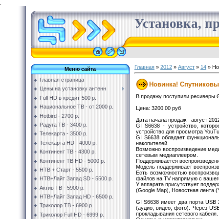
.
Установка, пр
Главная
»
2012
»
Август
»
14
» Но
Меню сайта
Главная страница
Новинка! Спутниковый 
Цены на установку антенн
В продажу поступили ресиверы 
Full HD в кредит-500 р.
Национальное ТВ - от 2000 р.
Цена: 3200.00 руб
Hotbird - 2700 р.
Дата начала продаж - август 2012
Радуга ТВ - 3400 р.
GI S6638 - устройство, котор
устройство для просмотра YouTub
Телекарта - 3500 р.
GI S6638 обладает функционал
Телекарта HD - 4000 р.
накопителей.
Возможно воспроизведение медиа
Континент ТВ - 4300 р.
сетевым медиаплеером.
Континент ТВ HD - 5000 р.
Поддерживается воспроизведени
Модель поддерживает воспроизв
НТВ + Старт - 5500 р.
Есть возможностью воспроизво
файлов на TV напрямую с вашег
НТВ+Лайт Запад SD - 5500 р.
У аппарата присутствует поддерж
Актив ТВ - 5900 р.
(Google Map), Новостная лента (Y
НТВ+Лайт Запад HD - 6500 р.
GI S6638 имеет два порта USB 
Триколор ТВ - 6900 р.
(аудио, видео, фото). Через US
прокладывания сетевого кабеля.
Триколор Full HD - 6999 р.