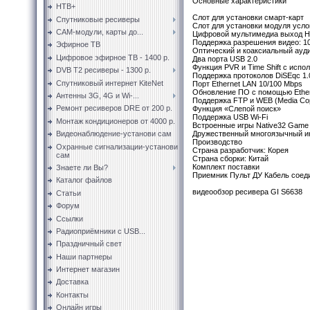
Основные характеристики
НТВ+
Слот для установки смарт-карт
Спутниковые ресиверы
Слот для установки модуля усло
CAM-модули, карты до...
Цифровой мультимедиа выход 
Поддержка разрешения видео: 1080
Эфирное ТВ
Оптический и коаксиальный ауд
Цифровое эфирное ТВ - 1400 р.
Два порта USB 2.0
Функция PVR и Time Shift с исп
DVB T2 ресиверы - 1300 р.
Поддержка протоколов DiSEqc 1.0
Спутниковый интернет KiteNet
Порт Ethernet LAN 10/100 Mbps
Обновление ПО с помощью Ether
Антенны 3G, 4G и Wi-...
Поддержка FTP и WEB (Media Cop 
Ремонт ресиверов DRE от 200 р.
Функция «Слепой поиск»
Поддержка USB Wi-Fi
Монтаж кондиционеров от 4000 р.
Встроенные игры Native32 Game (
Дружественный многоязычный и
Видеонаблюдение-установи сам
Производство
Охранные сигнализации-установи
Страна разработчик: Корея
сам
Страна сборки: Китай
Комплект поставки
Знаете ли Вы?
Приемник Пульт ДУ Кабель соеди
Каталог файлов
видеообзор ресивера GI S6638
Статьи
Форум
Ссылки
Радиоприёмники с USB...
Праздничный свет
Наши партнеры
Интернет магазин
Доставка
Контакты
Онлайн игры