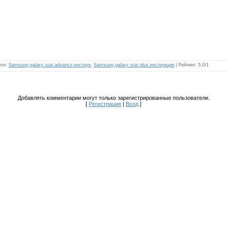
еги
:
Samsung galaxy star advance инструк
,
Samsung galaxy star plus инструкция
|
Рейтинг
:
5.0
/
1
Добавлять комментарии могут только зарегистрированные пользователи.
[
Регистрация
|
Вход
]