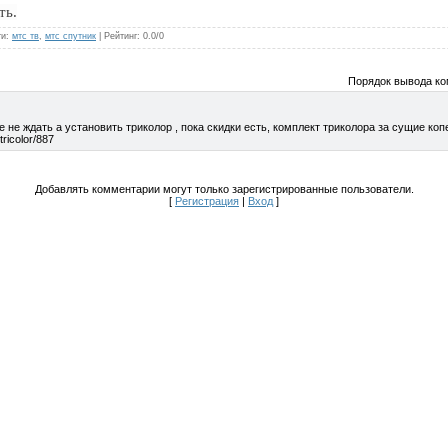
ть.
ги
:
мтс тв
,
мтс спутник
|
Рейтинг
:
0.0
/
0
Порядок вывода ко
е не ждать а установить триколор , пока скидки есть, комплект триколора за сущие копе
tricolor/887
Добавлять комментарии могут только зарегистрированные пользователи.
[
Регистрация
|
Вход
]