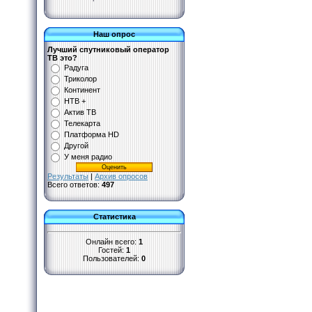
Наш опрос
Лучший спутниковый оператор
ТВ это?
Радуга
Триколор
Континент
НТВ +
Актив ТВ
Телекарта
Платформа HD
Другой
У меня радио
Результаты
|
Архив опросов
Всего ответов:
497
Статистика
Онлайн всего:
1
Гостей:
1
Пользователей:
0