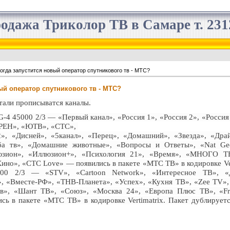
одажа Триколор ТВ в Самаре т. 2312
огда запустится новый оператор спутникового тв - МТС?
ый оператор спутникового тв - МТС?
али прописыватся каналы.
 45000 2/3 — «Первый канал», «Россия 1», «Россия 2», «Россия 
«РЕН», «ЮТВ», «СТС»,
2», «Дисней», «5канал», «Перец», «Домашний», «Звезда», «Дра
ба тв», «Домашние животные», «Вопросы и Ответы», «Nat Geo»
юзион», «Иллюзион+», «Психология 21», «Время», «МНОГО Т
но», «CTC Love» — появились в пакете «МТС ТВ» в кодировке Ver
0 2/3 — «STV», «Cartoon Network», «Интересное ТВ», «Д
», «Вместе-РФ», «ТНВ-Планета», «Успех», «Кухня ТВ», «Zee TV», «
в», «Шант ТВ», «Союз», «Москва 24», «Европа Плюс ТВ», «Fra
ись в пакете «МТС ТВ» в кодировке Vertimatrix. Пакет дублирует