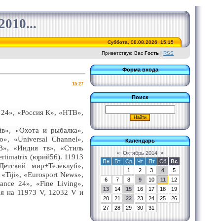
010...
Суббота, 08.08.2026, 15:15
Приветствую Вас
Гость
|
RSS
Форма входа
15:27
Поиск
24», «Россия К», «НТВ»,
йв», «Охота и рыбалка»,
, «Universal Channel»,
Календарь
В», «Индия тв», «Стиль
«
Октябрь 2014
»
timatrix (юрий56). 11913
Пн
Вт
Ср
Чт
Пт
Сб
Вс
етский мир+Телеклуб»,
1
2
3
4
5
Tiji», «Eurosport News»,
6
7
8
9
10
11
12
nce 24», «Fine Living»,
13
14
15
16
17
18
19
ся на 11973 V, 12032 V и
20
21
22
23
24
25
26
27
28
29
30
31