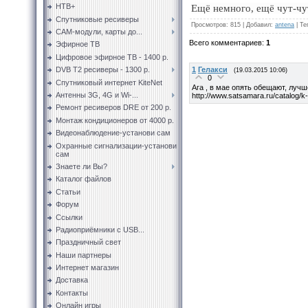
НТВ+
Ещё немного, ещё чут-чу
Спутниковые ресиверы
Просмотров
:
815
|
Добавил
:
antena
|
Те
CAM-модули, карты до...
Всего комментариев
:
1
Эфирное ТВ
Цифровое эфирное ТВ - 1400 р.
1
Гелакси
DVB T2 ресиверы - 1300 р.
(19.03.2015 10:06)
0
Спутниковый интернет KiteNet
Ага , в мае опять обещают, лучш
Антенны 3G, 4G и Wi-...
http://www.satsamara.ru/catalog/k-
Ремонт ресиверов DRE от 200 р.
Монтаж кондиционеров от 4000 р.
Видеонаблюдение-установи сам
Охранные сигнализации-установи
сам
Знаете ли Вы?
Каталог файлов
Статьи
Форум
Ссылки
Радиоприёмники с USB...
Праздничный свет
Наши партнеры
Интернет магазин
Доставка
Контакты
Онлайн игры