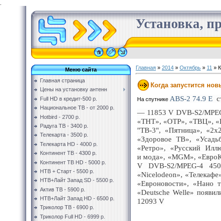
.
Установка, пр
Главная
»
2014
»
Октябрь
»
11
» К
Меню сайта
Главная страница
Когда запустится нов
Цены на установку антенн
ABS-2 74.9 E
ст
Full HD в кредит-500 р.
На спутнике
Национальное ТВ - от 2000 р.
— 11853 V DVB-S2/MPEG-4
Hotbird - 2700 р.
«ТНТ», «ОТР», «ТВЦ», 
Радуга ТВ - 3400 р.
"ТВ-3", «Пятница», «2х
Телекарта - 3500 р.
«Здоровое ТВ», «Усадь
Телекарта HD - 4000 р.
«Ретро», «Русский Илл
Континент ТВ - 4300 р.
и мода», «MGM», «ЕвроКи
Континент ТВ HD - 5000 р.
V DVB-S2/MPEG-4 4500
НТВ + Старт - 5500 р.
«Nicelodeon», «Телекафе
НТВ+Лайт Запад SD - 5500 р.
«Евроновости», «Нано т
Актив ТВ - 5900 р.
«Deutsche Welle» появил
НТВ+Лайт Запад HD - 6500 р.
12093 V
Триколор ТВ - 6900 р.
Триколор Full HD - 6999 р.