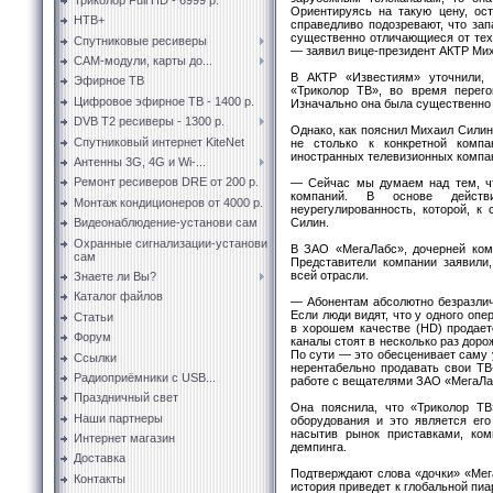
Ориентируясь на такую цену, ос
НТВ+
справедливо подозревают, что за
существенно отличающиеся от тех
Спутниковые ресиверы
— заявил вице-президент АКТР Ми
CAM-модули, карты до...
В АКТР «Известиям» уточнили,
Эфирное ТВ
«Триколор ТВ», во время перего
Цифровое эфирное ТВ - 1400 р.
Изначально она была существенно
DVB T2 ресиверы - 1300 р.
Однако, как пояснил Михаил Силин
Спутниковый интернет KiteNet
не столько к конкретной комп
иностранных телевизионных компа
Антенны 3G, 4G и Wi-...
Ремонт ресиверов DRE от 200 р.
— Сейчас мы думаем над тем, чт
компаний. В основе действ
Монтаж кондиционеров от 4000 р.
неурегулированность, которой, к
Силин.
Видеонаблюдение-установи сам
Охранные сигнализации-установи
В ЗАО «МегаЛабс», дочерней ком
сам
Представители компании заявили,
всей отрасли.
Знаете ли Вы?
Каталог файлов
— Абонентам абсолютно безразлич
Если люди видят, что у одного опе
Статьи
в хорошем качестве (HD) продаетс
Форум
каналы стоят в несколько раз доро
По сути — это обесценивает саму 
Ссылки
нерентабельно продавать свои ТВ
Радиоприёмники с USB...
работе с вещателями ЗАО «МегаЛа
Праздничный свет
Она пояснила, что «Триколор ТВ
Наши партнеры
оборудования и это является его
насытив рынок приставками, ком
Интернет магазин
демпинга.
Доставка
Подтверждают слова «дочки» «Мег
Контакты
история приведет к глобальной пиа