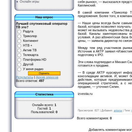
Онлайн игры
себя рынок», — высказался предс
Каплинский.
В самой компании «Триколор Т
предложения. Более того, в компан
Наш опрос
— Наши цены всегда были самыми
Лучший спутниковый оператор
базой, которая позволяет получать
ТВ это?
может не вызывать недовольства др
Радуга
базой. Каналы заинтересованы в
Триколор
условия. А раз абонентская база 
цены, — заявила директор по связ
Континент
НТВ +
Между тем ряд участников рынка
Актив ТВ
Источник в АКТР заявил «Известиям
подготовку к IPO.
Телекарта
Платформа HD
Эти слова подтвердил и Михаил Сил
Другой
готовится к продаже.
У меня радио
— В среде АКТР курсирует инфор
консолидации активов. И, может б
Результаты
|
Архив опросов
действия, которые предпринимают
Всего ответов:
497
операционной стратегией, а с н
продаже, — уточнил Силин.
izvestia.ru
Статистика
Онлайн всего:
1
Гостей:
1
Просмотров
:
827
|
Добавил
:
antena
|
Теги
:
Пользователей:
0
Всего комментариев
:
0
Добавлять комментарии могу