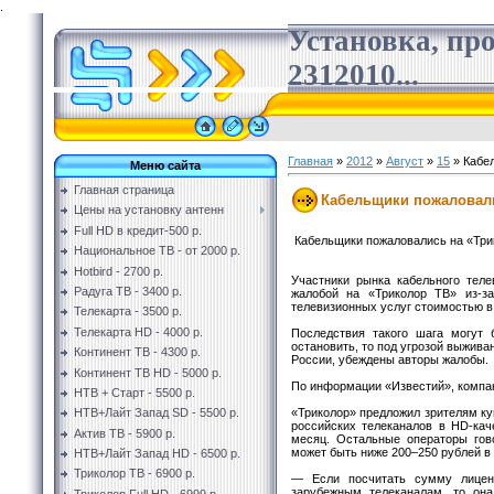
.
Установка, пр
2312010...
Главная
»
2012
»
Август
»
15
» Кабе
Меню сайта
Главная страница
Кабельщики пожаловал
Цены на установку антенн
Full HD в кредит-500 р.
Кабельщики пожаловались на «Три
Национальное ТВ - от 2000 р.
Hotbird - 2700 р.
Участники рынка кабельного тел
Радуга ТВ - 3400 р.
жалобой на «Триколор ТВ» из-за
телевизионных услуг стоимостью в 
Телекарта - 3500 р.
Телекарта HD - 4000 р.
Последствия такого шага могут
остановить, то под угрозой выжива
Континент ТВ - 4300 р.
России, убеждены авторы жалобы.
Континент ТВ HD - 5000 р.
По информации «Известий», компани
НТВ + Старт - 5500 р.
«Триколор» предложил зрителям к
НТВ+Лайт Запад SD - 5500 р.
российских телеканалов в HD-кач
Актив ТВ - 5900 р.
месяц. Остальные операторы гово
может быть ниже 200–250 рублей в
НТВ+Лайт Запад HD - 6500 р.
Триколор ТВ - 6900 р.
— Если посчитать сумму лиценз
зарубежным телеканалам, то она
Триколор Full HD - 6999 р.