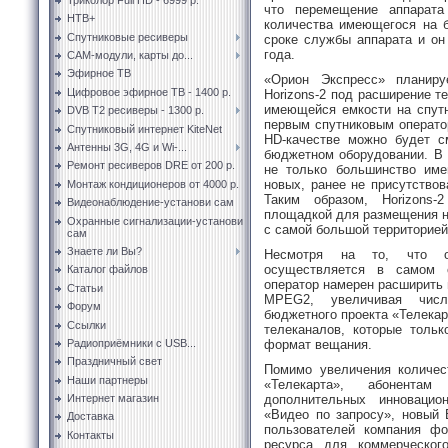
что перемещение аппарата
НТВ+
количества имеющегося на б
Спутниковые ресиверы
сроке службы аппарата и он
года.
CAM-модули, карты до...
Эфирное ТВ
«Орион Экспресс» планиру
Цифровое эфирное ТВ - 1400 р.
Horizons-2 под расширение т
имеющейся емкости на спутни
DVB T2 ресиверы - 1300 р.
первым спутниковым операто
Спутниковый интернет KiteNet
HD-качестве можно будет с
Антенны 3G, 4G и Wi-...
бюджетном оборудовании. В 
Ремонт ресиверов DRE от 200 р.
не только большинство им
новых, ранее не присутство
Монтаж кондиционеров от 4000 р.
Таким образом, Horizons-
Видеонаблюдение-установи сам
площадкой для размещения н
Охранные сигнализации-установи
с самой большой территорией
сам
Знаете ли Вы?
Несмотря на то, что о
осуществляется в самом
Каталог файлов
оператор намерен расширить
Статьи
MPEG2, увеличивая числ
Форум
бюджетного проекта «Телека
Ссылки
телеканалов, которые толь
формат вещания.
Радиоприёмники с USB...
Праздничный свет
Помимо увеличения количес
Наши партнеры
«Телекарта», абонент
дополнительных инновацио
Интернет магазин
«Видео по запросу», новый 
Доставка
пользователей компания ф
Контакты
ресурса для коммерческог