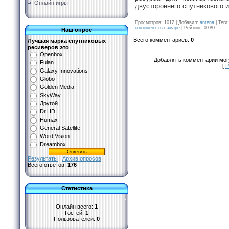
Онлайн игры
двустороннего спутникового и
Просмотров
:
1012
|
Добавил
:
antena
|
Теги
:
континент тв самаре
|
Рейтинг
:
0.0
/
0
Наш опрос
Всего комментариев
:
0
Лучшая марка спутниковых
ресиверов это
Openbox
Добавлять комментарии могу
Fulan
[
Р
Galaxy Innovations
Globo
Golden Media
SkyWay
Другой
Dr.HD
Humax
General Satellite
Word Vision
Dreambox
Результаты
|
Архив опросов
Всего ответов:
176
Статистика
Онлайн всего:
1
Гостей:
1
Пользователей:
0