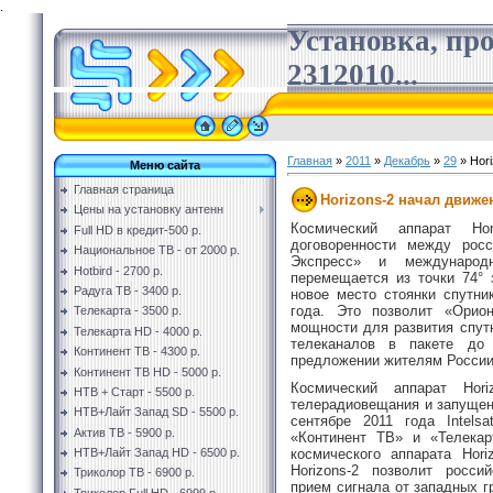
.
Установка, пр
2312010...
Главная
»
2011
»
Декабрь
»
29
» Hor
Меню сайта
Главная страница
Horizons-2 начал движе
Цены на установку антенн
Космический аппарат Hor
Full HD в кредит-500 р.
договоренности между рос
Национальное ТВ - от 2000 р.
Экспресс» и международн
Hotbird - 2700 р.
перемещается из точки 74° з
Радуга ТВ - 3400 р.
новое место стоянки спутни
года. Это позволит «Орио
Телекарта - 3500 р.
мощности для развития спут
Телекарта HD - 4000 р.
телеканалов в пакете до
Континент ТВ - 4300 р.
предложении жителям России
Континент ТВ HD - 5000 р.
Космический аппарат Hor
НТВ + Старт - 5500 р.
телерадиовещания и запущен 
НТВ+Лайт Запад SD - 5500 р.
сентябре 2011 года Intels
Актив ТВ - 5900 р.
«Континент ТВ» и «Телекар
космического аппарата Hori
НТВ+Лайт Запад HD - 6500 р.
Horizons-2 позволит росси
Триколор ТВ - 6900 р.
прием сигнала от западных гр
Триколор Full HD - 6999 р.