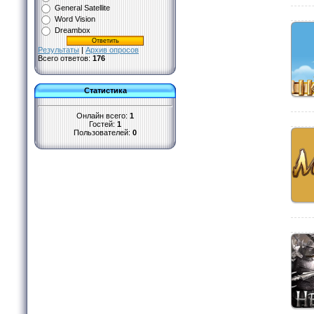
General Satellite
Word Vision
Dreambox
Результаты
|
Архив опросов
Всего ответов:
176
Статистика
Онлайн всего:
1
Гостей:
1
Пользователей:
0