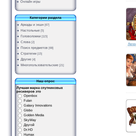
Онлайн игры
Категории раздела
Аркады и экшн
[67]
Настольные
[5]
Головоломки
[115]
Слова
[2]
Леген
Поиск предметов
[68]
Стратегии
[15]
Другие
[4]
Многопользовательские
[21]
Наш опрос
Лучшая марка спутниковых
ресиверов это
Openbox
Fulan
Galaxy Innovations
Globo
Golden Media
SkyWay
Другой
Dr.HD
Humax