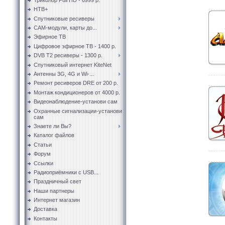
НТВ+
Спутниковые ресиверы
CAM-модули, карты до...
Эфирное ТВ
Цифровое эфирное ТВ - 1400 р.
DVB T2 ресиверы - 1300 р.
Спутниковый интернет KiteNet
Антенны 3G, 4G и Wi-...
Ремонт ресиверов DRE от 200 р.
Монтаж кондиционеров от 4000 р.
Видеонаблюдение-установи сам
Охранные сигнализации-установи
сам
Знаете ли Вы?
Каталог файлов
Статьи
Форум
Ссылки
Радиоприёмники с USB...
Праздничный свет
Наши партнеры
Интернет магазин
Доставка
Контакты