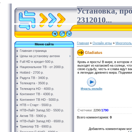
.
Установка, пр
2312010...
Главная
»
Онлайн игры
»
Многополь
Меню сайта
Главная страница
Gladiatus
Цены на установку антенн
Full HD в кредит-500 р.
Кровь и ярость! В мире, в котором
выходят из катакомб на солнце, чт
Национальное ТВ - от 2000 р.
свою судьбу, честь и слава ждут ва
Hotbird - 2700 р.
в легендах древнего мира. Поднимит
Радуга ТВ - 3400 р.
Телекарта - 3500 р.
Телекарта HD - 4000 р.
Играть онлайн
Континент ТВ - 4300 р.
Континент ТВ HD - 5000 р.
НТВ + Старт - 5500 р.
НТВ+Лайт Запад SD - 5500 р.
Счетчики
:
2290
/
1790
Актив ТВ - 5900 р.
Всего комментариев
:
0
НТВ+Лайт Запад HD - 6500 р.
Триколор ТВ - 6900 р.
Добавлять комментарии могу
Триколор Full HD - 6999 р.