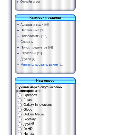
Онлайн игры
Категории раздела
Аркады и экшн
[67]
Настольные
[5]
Головоломки
[115]
Слова
[2]
Поиск предметов
[68]
Стратегии
[15]
Другие
[4]
Многопользовательские
[21]
Наш опрос
Лучшая марка спутниковых
ресиверов это
Openbox
Fulan
Galaxy Innovations
Globo
Golden Media
SkyWay
Другой
Dr.HD
Humax