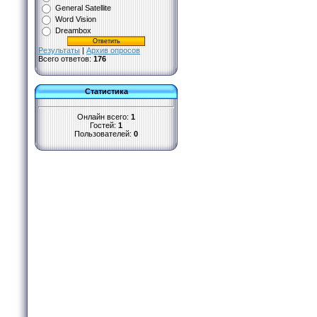
General Satellite
Word Vision
Dreambox
Результаты
|
Архив опросов
Всего ответов:
176
Статистика
Онлайн всего:
1
Гостей:
1
Пользователей:
0