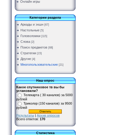
Онлайн игры
Категории раздела
Аркады и экшн
[67]
Настольные
[5]
Головоломки
[115]
Слова
[2]
Поиск предметов
[68]
Стратегии
[15]
Другие
[4]
Многопользовательские
[21]
Наш опрос
Какое спутниковое тв вы бы
установили?
Телекарта ( 30 каналов) за 5000
рублей
Триколор (150 каналов) за 9500
рублей
Результаты
|
Архив опросов
Всего ответов:
170
Статистика