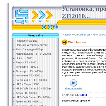
.
Установка, пр
2312010...
Главная
»
Онлайн игры
»
Многополь
Меню сайта
Главная страница
Web Tycoon
Цены на установку антенн
Full HD в кредит-500 р.
Многопользовательский экономичес
симулятор, позволяющий взять на с
Национальное ТВ - от 2000 р.
мастера, стать во главе веб-индуст
Hotbird - 2700 р.
развить собственный бизнес. Вы с
собственный сайт, и используя пос
Радуга ТВ - 3400 р.
обновляющиеся технологии, привест
Научитесь зарабатывать на сайте 
Телекарта - 3500 р.
продажи рекламных мест, обменив
Телекарта HD - 4000 р.
с другими участниками, участвуйте
соревнованиях!
Континент ТВ - 4300 р.
Континент ТВ HD - 5000 р.
НТВ + Старт - 5500 р.
Играть онлайн
НТВ+Лайт Запад SD - 5500 р.
Актив ТВ - 5900 р.
Счетчики
:
5354
/
3141
НТВ+Лайт Запад HD - 6500 р.
Всего комментариев
:
0
Триколор ТВ - 6900 р.
Триколор Full HD - 6999 р.