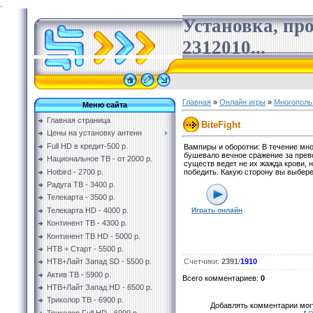
.
Установка, пр
2312010...
Главная
»
Онлайн игры
»
Многополь
Меню сайта
Главная страница
BiteFight
Цены на установку антенн
Full HD в кредит-500 р.
Вампиры и оборотни: В течение мно
бушевало вечное сражение за прев
Национальное ТВ - от 2000 р.
существ ведет не их жажда крови, 
Hotbird - 2700 р.
победить. Какую сторону вы выбер
Радуга ТВ - 3400 р.
Телекарта - 3500 р.
Телекарта HD - 4000 р.
Играть онлайн
Континент ТВ - 4300 р.
Континент ТВ HD - 5000 р.
НТВ + Старт - 5500 р.
НТВ+Лайт Запад SD - 5500 р.
Счетчики
:
2391
/
1910
Актив ТВ - 5900 р.
Всего комментариев
:
0
НТВ+Лайт Запад HD - 6500 р.
Триколор ТВ - 6900 р.
Добавлять комментарии могу
Триколор Full HD - 6999 р.