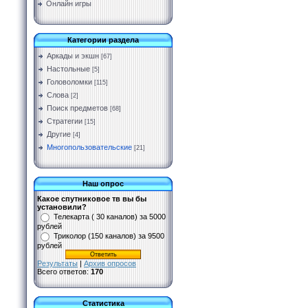
Онлайн игры
Категории раздела
Аркады и экшн
[67]
Настольные
[5]
Головоломки
[115]
Слова
[2]
Поиск предметов
[68]
Стратегии
[15]
Другие
[4]
Многопользовательские
[21]
Наш опрос
Какое спутниковое тв вы бы
установили?
Телекарта ( 30 каналов) за 5000
рублей
Триколор (150 каналов) за 9500
рублей
Результаты
|
Архив опросов
Всего ответов:
170
Статистика