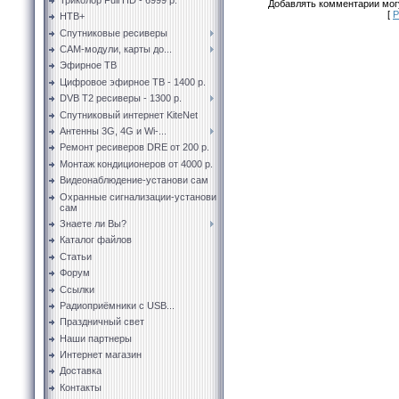
Добавлять комментарии могу
[
Р
НТВ+
Спутниковые ресиверы
CAM-модули, карты до...
Эфирное ТВ
Цифровое эфирное ТВ - 1400 р.
DVB T2 ресиверы - 1300 р.
Спутниковый интернет KiteNet
Антенны 3G, 4G и Wi-...
Ремонт ресиверов DRE от 200 р.
Монтаж кондиционеров от 4000 р.
Видеонаблюдение-установи сам
Охранные сигнализации-установи
сам
Знаете ли Вы?
Каталог файлов
Статьи
Форум
Ссылки
Радиоприёмники с USB...
Праздничный свет
Наши партнеры
Интернет магазин
Доставка
Контакты