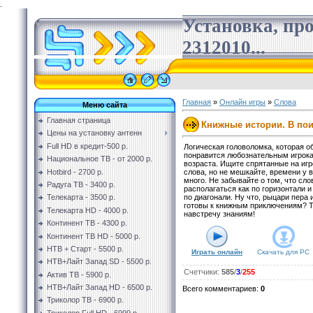
.
Установка, пр
2312010...
Главная
»
Онлайн игры
»
Слова
Меню сайта
Главная страница
Книжные истории. В пои
Цены на установку антенн
Full HD в кредит-500 р.
Логическая головоломка, которая о
понравится любознательным игрок
Национальное ТВ - от 2000 р.
возраста. Ищите спрятанные на иг
Hotbird - 2700 р.
слова, но не мешкайте, времени у в
много. Не забывайте о том, что сло
Радуга ТВ - 3400 р.
располагаться как по горизонтали и 
по диагонали. Ну что, рыцари пера 
Телекарта - 3500 р.
готовы к книжным приключениям? Т
Телекарта HD - 4000 р.
навстречу знаниям!
Континент ТВ - 4300 р.
Континент ТВ HD - 5000 р.
НТВ + Старт - 5500 р.
Играть онлайн
Скачать для
PC
НТВ+Лайт Запад SD - 5500 р.
Счетчики
:
585
/
3
/
255
Актив ТВ - 5900 р.
НТВ+Лайт Запад HD - 6500 р.
Всего комментариев
:
0
Триколор ТВ - 6900 р.
Триколор Full HD - 6999 р.