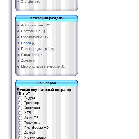
Онлайн игры
Категории раздела
Аркады и экшн
[67]
Настольные
[5]
Головоломки
[115]
Слова
[2]
Поиск предметов
[68]
Стратегии
[15]
Другие
[4]
Многопользовательские
[21]
Наш опрос
Лучший спутниковый оператор
ТВ это?
Радуга
Триколор
Континент
НТВ +
Актив ТВ
Телекарта
Платформа HD
Другой
У меня радио