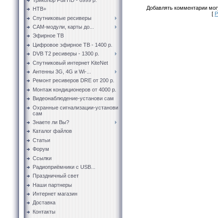
Добавлять комментарии могу
НТВ+
[
Р
Спутниковые ресиверы
CAM-модули, карты до...
Эфирное ТВ
Цифровое эфирное ТВ - 1400 р.
DVB T2 ресиверы - 1300 р.
Спутниковый интернет KiteNet
Антенны 3G, 4G и Wi-...
Ремонт ресиверов DRE от 200 р.
Монтаж кондиционеров от 4000 р.
Видеонаблюдение-установи сам
Охранные сигнализации-установи
сам
Знаете ли Вы?
Каталог файлов
Статьи
Форум
Ссылки
Радиоприёмники с USB...
Праздничный свет
Наши партнеры
Интернет магазин
Доставка
Контакты