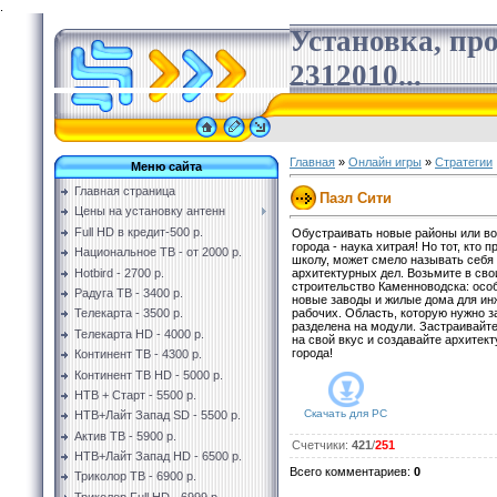
.
Установка, пр
2312010...
Главная
»
Онлайн игры
»
Стратегии
Меню сайта
Главная страница
Пазл Сити
Цены на установку антенн
Full HD в кредит-500 р.
Обустраивать новые районы или во
города - наука хитрая! Но тот, кто п
Национальное ТВ - от 2000 р.
школу, может смело называть себя
Hotbird - 2700 р.
архитектурных дел. Возьмите в сво
строительство Каменноводска: осо
Радуга ТВ - 3400 р.
новые заводы и жилые дома для ин
рабочих. Область, которую нужно з
Телекарта - 3500 р.
разделена на модули. Застраивайт
Телекарта HD - 4000 р.
на свой вкус и создавайте архитек
города!
Континент ТВ - 4300 р.
Континент ТВ HD - 5000 р.
НТВ + Старт - 5500 р.
Скачать для
PC
НТВ+Лайт Запад SD - 5500 р.
Актив ТВ - 5900 р.
Счетчики
:
421
/
251
НТВ+Лайт Запад HD - 6500 р.
Всего комментариев
:
0
Триколор ТВ - 6900 р.
Триколор Full HD - 6999 р.