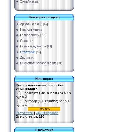
Онлайн игры
Категории раздела
Аркады и экшн
[67]
Настольные
[5]
Головоломки
[115]
Слова
[2]
Поиск предметов
[68]
Стратегии
[15]
Другие
[4]
Многопользовательские
[21]
Наш опрос
Какое спутниковое тв вы бы
установили?
Телекарта ( 30 каналов) за 5000
рублей
Триколор (150 каналов) за 9500
рублей
Результаты
|
Архив опросов
Всего ответов:
170
Статистика