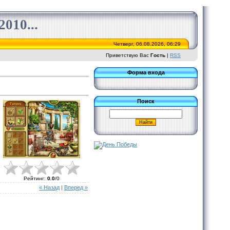
010...
Четверг, 06.08.2026, 06:29
Приветствую Вас
Гость
|
RSS
Форма входа
Поиск
Рейтинг
:
0.0
/
0
« Назад
|
Вперед »