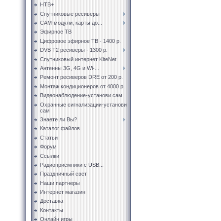
НТВ+
Спутниковые ресиверы
CAM-модули, карты до...
Эфирное ТВ
Цифровое эфирное ТВ - 1400 р.
DVB T2 ресиверы - 1300 р.
Спутниковый интернет KiteNet
Антенны 3G, 4G и Wi-...
Ремонт ресиверов DRE от 200 р.
Монтаж кондиционеров от 4000 р.
Видеонаблюдение-установи сам
Охранные сигнализации-установи
сам
Знаете ли Вы?
Каталог файлов
Статьи
Форум
Ссылки
Радиоприёмники с USB...
Праздничный свет
Наши партнеры
Интернет магазин
Доставка
Контакты
Онлайн игры