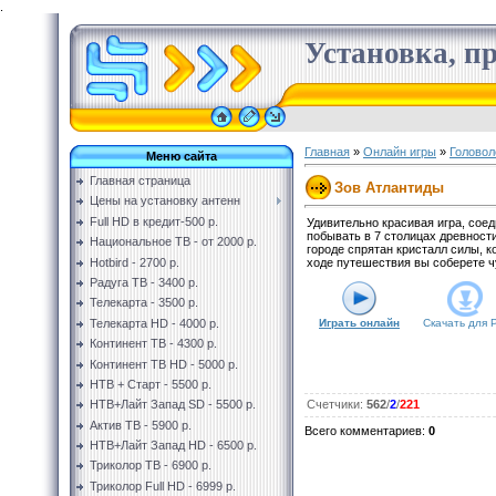
.
Установка, пр
Главная
»
Онлайн игры
»
Головол
Меню сайта
Главная страница
Зов Атлантиды
Цены на установку антенн
Full HD в кредит-500 р.
Удивительно красивая игра, соед
побывать в 7 столицах древност
Национальное ТВ - от 2000 р.
городе спрятан кристалл силы, 
Hotbird - 2700 р.
ходе путешествия вы соберете 
Радуга ТВ - 3400 р.
Телекарта - 3500 р.
Телекарта HD - 4000 р.
Играть онлайн
Скачать для
Континент ТВ - 4300 р.
Континент ТВ HD - 5000 р.
НТВ + Старт - 5500 р.
НТВ+Лайт Запад SD - 5500 р.
Счетчики
:
562
/
2
/
221
Актив ТВ - 5900 р.
Всего комментариев
:
0
НТВ+Лайт Запад HD - 6500 р.
Триколор ТВ - 6900 р.
Триколор Full HD - 6999 р.