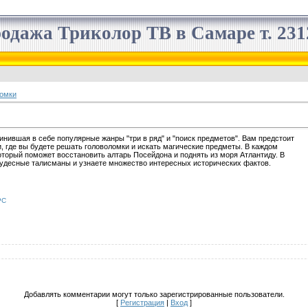
одажа Триколор ТВ в Самаре т. 2312
омки
инившая в себе популярные жанры "три в ряд" и "поиск предметов". Вам предстоит
и, где вы будете решать головоломки и искать магические предметы. В каждом
который поможет восстановить алтарь Посейдона и поднять из моря Атлантиду. В
чудесные талисманы и узнаете множество интересных исторических фактов.
PC
Добавлять комментарии могут только зарегистрированные пользователи.
[
Регистрация
|
Вход
]