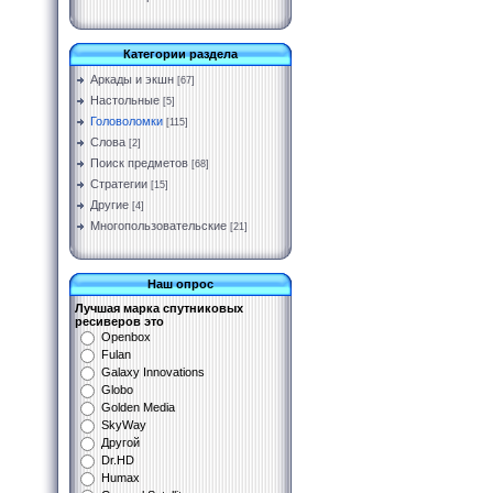
Категории раздела
Аркады и экшн
[67]
Настольные
[5]
Головоломки
[115]
Слова
[2]
Поиск предметов
[68]
Стратегии
[15]
Другие
[4]
Многопользовательские
[21]
Наш опрос
Лучшая марка спутниковых
ресиверов это
Openbox
Fulan
Galaxy Innovations
Globo
Golden Media
SkyWay
Другой
Dr.HD
Humax