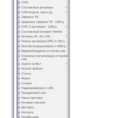
НТВ+
Спутниковые ресиверы
CAM-модули, карты до...
Эфирное ТВ
Цифровое эфирное ТВ - 1400 р.
DVB T2 ресиверы - 1300 р.
Спутниковый интернет KiteNet
Антенны 3G, 4G и Wi-...
Ремонт ресиверов DRE от 200 р.
Монтаж кондиционеров от 4000 р.
Видеонаблюдение-установи сам
Охранные сигнализации-установи
сам
Знаете ли Вы?
Каталог файлов
Статьи
Форум
Ссылки
Радиоприёмники с USB...
Праздничный свет
Наши партнеры
Интернет магазин
Доставка
Контакты
Онлайн игры