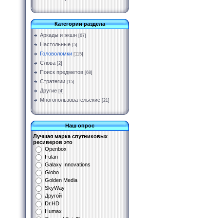
Категории раздела
Аркады и экшн
[67]
Настольные
[5]
Головоломки
[115]
Слова
[2]
Поиск предметов
[68]
Стратегии
[15]
Другие
[4]
Многопользовательские
[21]
Наш опрос
Лучшая марка спутниковых
ресиверов это
Openbox
Fulan
Galaxy Innovations
Globo
Golden Media
SkyWay
Другой
Dr.HD
Humax