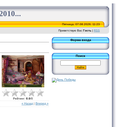
010...
Пятница, 07.08.2026, 11:23
Приветствую Вас
Гость
|
RSS
Форма входа
Поиск
Рейтинг
:
0.0
/
0
« Назад
|
Вперед »