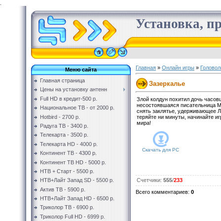
.
Установка, пр
Главная
»
Онлайн игры
»
Головол
Меню сайта
Главная страница
Зазеркалье
Цены на установку антенн
Full HD в кредит-500 р.
Злой колдун похитил дочь часов
несостоявшаяся писательница Ми
Национальное ТВ - от 2000 р.
снять заклятье, удерживающее Л
Hotbird - 2700 р.
теряйте ни минуты, начинайте иг
мира!
Радуга ТВ - 3400 р.
Телекарта - 3500 р.
Телекарта HD - 4000 р.
Скачать для
PC
Континент ТВ - 4300 р.
Континент ТВ HD - 5000 р.
НТВ + Старт - 5500 р.
НТВ+Лайт Запад SD - 5500 р.
Счетчики
:
555
/
233
Актив ТВ - 5900 р.
Всего комментариев
:
0
НТВ+Лайт Запад HD - 6500 р.
Триколор ТВ - 6900 р.
Триколор Full HD - 6999 р.