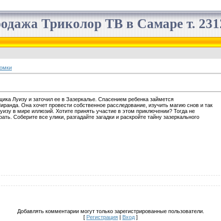
одажа Триколор ТВ в Самаре т. 2312
омки
щика Луизу и заточил ее в Зазеркалье. Спасением ребенка займется
ранда. Она хочет провести собственное расследование, изучить магию снов и так
уизу в мире иллюзий. Хотите принять участие в этом приключении? Тогда не
рать. Соберите все улики, разгадайте загадки и раскройте тайну зазеркального
Добавлять комментарии могут только зарегистрированные пользователи.
[
Регистрация
|
Вход
]