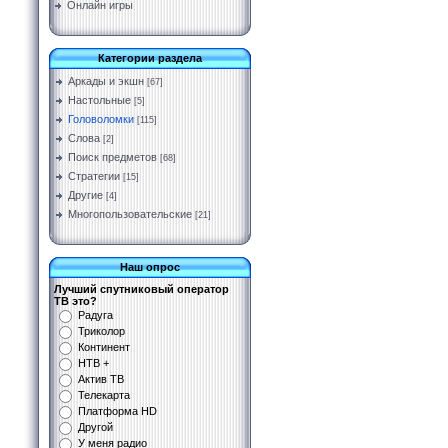
Онлайн игры
Категории раздела
Аркады и экшн
[67]
Настольные
[5]
Головоломки
[115]
Слова
[2]
Поиск предметов
[68]
Стратегии
[15]
Другие
[4]
Многопользовательские
[21]
Наш опрос
Лучший спутниковый оператор
ТВ это?
Радуга
Триколор
Континент
НТВ +
Актив ТВ
Телекарта
Платформа HD
Другой
У меня радио