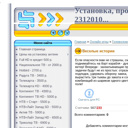
.
Установка, пр
2312010...
Главная
»
Онлайн игры
»
Головолом
Меню сайта
Главная страница
Веселые истории
Цены на установку антенн
Full HD в кредит-500 р.
Если опасности вам не страшны, с
поднимайтесь на борт корабля - ду
Национальное ТВ - от 2000 р.
ветер! Впереди - захватывающие пр
Hotbird - 2700 р.
задачки будут не из простых: отраз
подлодок, удержать оборону замка,
Радуга ТВ - 3400 р.
вырастить три тыквы до заката и с
комбинаций из шариков одного цвет
Телекарта - 3500 р.
поле!
Телекарта HD - 4000 р.
Континент ТВ - 4300 р.
Континент ТВ HD - 5000 р.
Скачать для
PC
НТВ + Старт - 5500 р.
НТВ+Лайт Запад SD - 5500 р.
Счетчики
:
567
/
233
Актив ТВ - 5900 р.
Всего комментариев
:
0
НТВ+Лайт Запад HD - 6500 р.
Триколор ТВ - 6900 р.
Добавлять комментарии могу
Триколор Full HD - 6999 р.